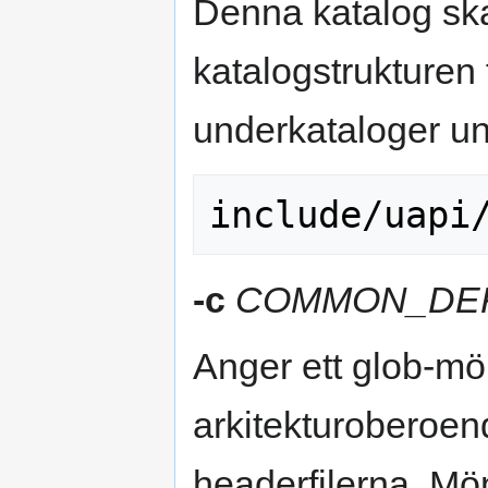
Denna katalog ska
katalogstrukturen 
underkataloger un
-c
COMMON_DEF
Anger ett glob-mö
arkitekturoberoend
headerfilerna. Möns