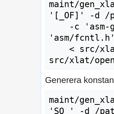
maint/gen_xla
'[_OF]' -d /p
    -c 'asm-generic/fcntl.h' -a 
'asm/fcntl.h'
    < src/xlat/open_mode_flags.in > 
Generera konstante
maint/gen_xla
'SO_' -d /pat