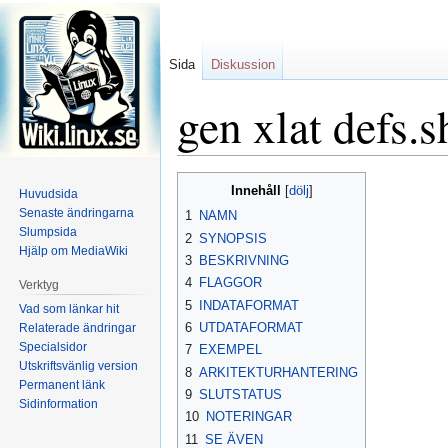
Sida
Diskussion
gen xlat defs.s
Hoppa
Hoppa
Innehåll
Huvudsida
till
till
Senaste ändringarna
1
NAMN
navigering
sök
Slumpsida
2
SYNOPSIS
Hjälp om MediaWiki
3
BESKRIVNING
4
FLAGGOR
Verktyg
5
INDATAFORMAT
Vad som länkar hit
6
UTDATAFORMAT
Relaterade ändringar
Specialsidor
7
EXEMPEL
Utskriftsvänlig version
8
ARKITEKTURHANTERING
Permanent länk
9
SLUTSTATUS
Sidinformation
10
NOTERINGAR
11
SE ÄVEN