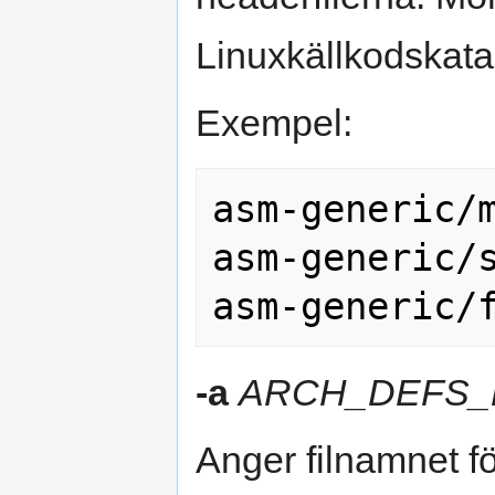
Linuxkällkodskata
Exempel:
asm-generic/m
asm-generic/s
-a
ARCH_DEFS_
Anger filnamnet fö