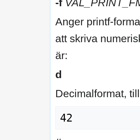
-f
VAL_PRINT_F
Anger printf-form
att skriva numeris
är:
d
Decimalformat, til