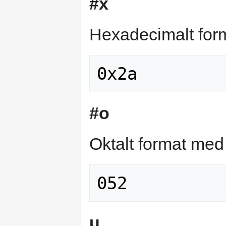
#x
Hexadecimalt forma
#o
Oktalt format med p
u