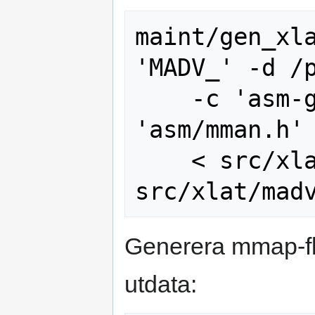
maint/gen_xla
'MADV_' -d /p
    -c 'asm-generic/mman-common.h' -a 
'asm/mman.h' 
    < src/xlat/madvise_cmds.in > 
Generera mmap-f
utdata: