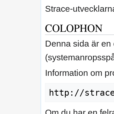
Strace-utvecklarn
COLOPHON
Denna sida är en 
(systemanropsspå
Information om pro
Om du har en felr