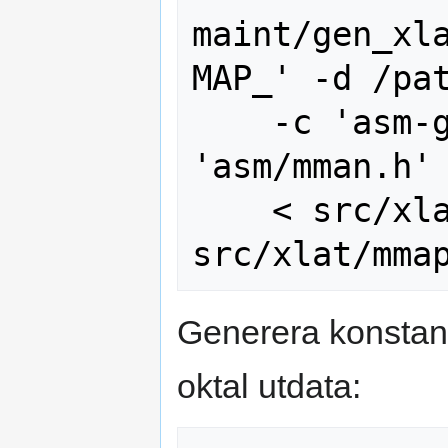
maint/gen_xl
MAP_' -d /pat
    -c 'asm-generic/mman*.h' -a 
'asm/mman.h' 
    < src/xlat/mmap_flags.in > 
Generera konstan
oktal utdata: