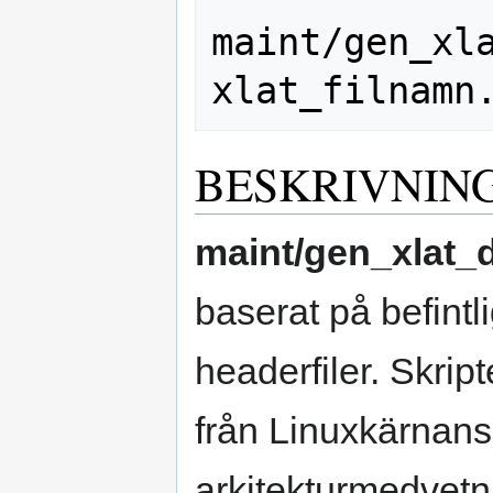
maint/gen_xla
BESKRIVNIN
maint/gen_xlat_
baserat på befintl
headerfiler. Skrip
från Linuxkärnans
arkitekturmedvetna