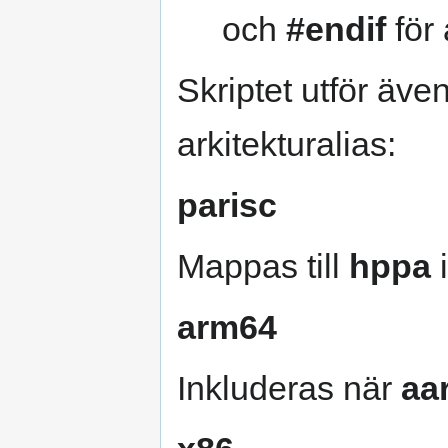
och
#endif
för 
Skriptet utför äve
arkitekturalias:
parisc
Mappas till
hppa
i
arm64
Inkluderas när
aa