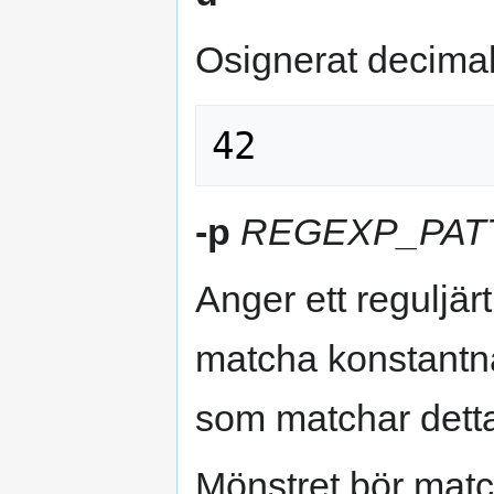
Osignerat decimalf
-p
REGEXP_PAT
Anger ett reguljär
matcha konstantna
som matchar dett
Mönstret bör match