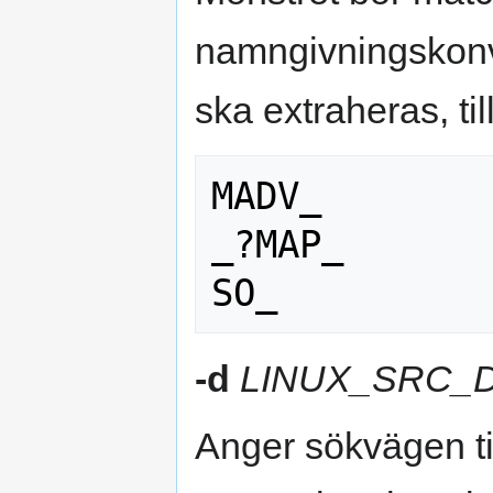
namngivningskonv
ska extraheras, ti
MADV_

_?MAP_

-d
LINUX_SRC_D
Anger sökvägen ti