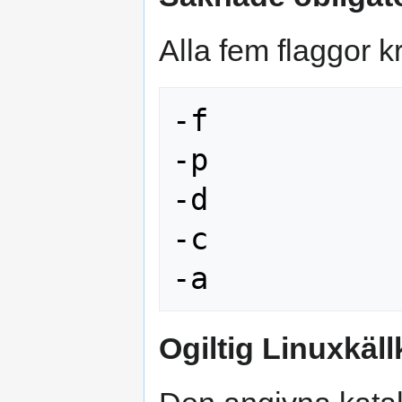
Alla fem flaggor k
-f

-p

-d

-c

Ogiltig Linuxkäl