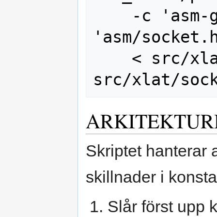
    -c 'asm-generic/socket.h' -a 
'asm/socket.h
    < src/xlat/sock_options.in > 
ARKITEKTUR
Skriptet hanterar 
skillnader i konst
Slår först upp