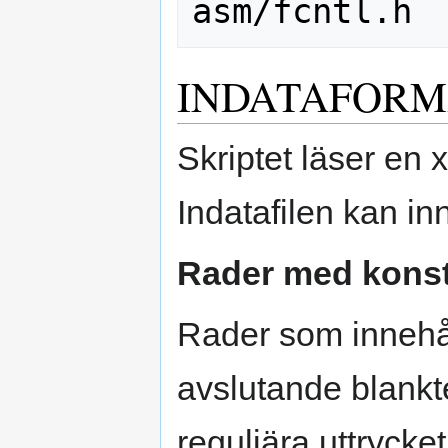
INDATAFORM
Skriptet läser en xl
Indatafilen kan in
Rader med kons
Rader som innehå
avslutande blank
reguljära uttrycke