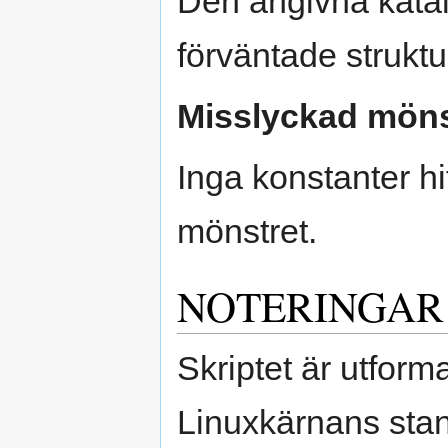
Den angivna katal
förväntade struktu
Misslyckad mön
Inga konstanter h
mönstret.
NOTERINGAR
Skriptet är utform
Linuxkärnans stan