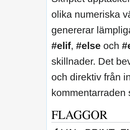
olika numeriska vä
genererar lämplig
#elif
,
#else
och
#
skillnader. Det b
och direktiv från 
kommentarraden s
FLAGGOR