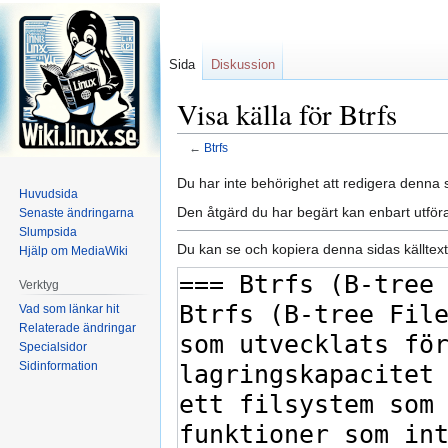
Sida
Diskussion
Visa källa för Btrfs
←
Btrfs
Hoppa
Hoppa
Du har inte behörighet att redigera denna s
Huvudsida
till
till
Den åtgärd du har begärt kan enbart utfö
Senaste ändringarna
navigering
sök
Slumpsida
Du kan se och kopiera denna sidas källtext
Hjälp om MediaWiki
Verktyg
Vad som länkar hit
Relaterade ändringar
Specialsidor
Sidinformation