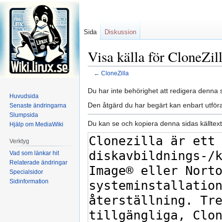
Sida
Diskussion
Visa källa för CloneZil
←
CloneZilla
Hoppa
Hoppa
Du har inte behörighet att redigera denna s
Huvudsida
till
till
Den åtgärd du har begärt kan enbart utfö
Senaste ändringarna
navigering
sök
Slumpsida
Du kan se och kopiera denna sidas källtext
Hjälp om MediaWiki
Verktyg
Vad som länkar hit
Relaterade ändringar
Specialsidor
Sidinformation