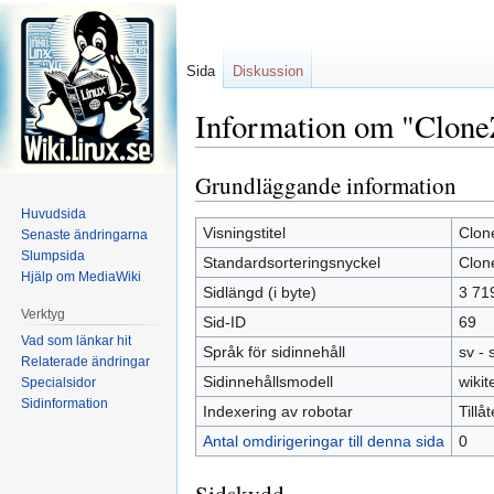
Sida
Diskussion
Information om "Clone
Grundläggande information
Hoppa
Hoppa
till
till
Huvudsida
navigering
sök
Visningstitel
Clone
Senaste ändringarna
Slumpsida
Standardsorteringsnyckel
Clone
Hjälp om MediaWiki
Sidlängd (i byte)
3 71
Verktyg
Sid-ID
69
Vad som länkar hit
Språk för sidinnehåll
sv -
Relaterade ändringar
Sidinnehållsmodell
wikit
Specialsidor
Sidinformation
Indexering av robotar
Tillå
Antal omdirigeringar till denna sida
0