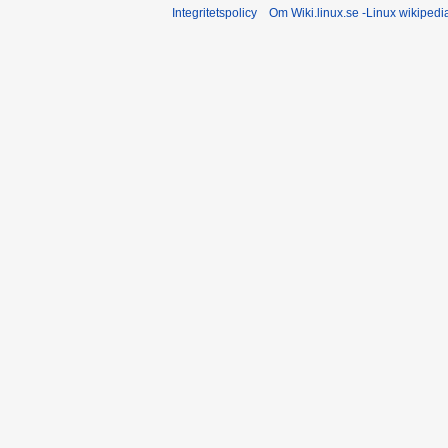
Integritetspolicy
Om Wiki.linux.se -Linux wikiped