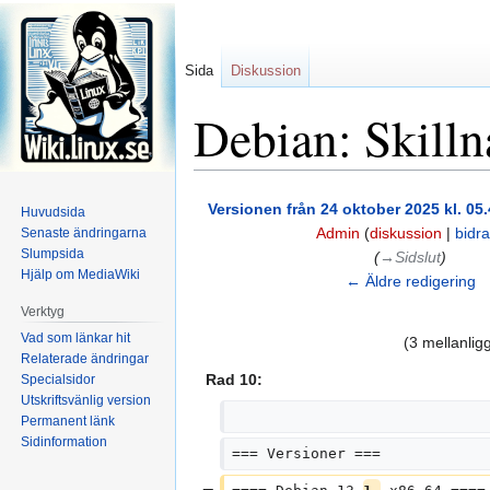
Sida
Diskussion
Debian: Skilln
Hoppa
Hoppa
Versionen från 24 oktober 2025 kl. 05.
Huvudsida
till
till
Admin
(
diskussion
|
bidr
Senaste ändringarna
navigering
sök
Slumpsida
(
→‎Sidslut
)
Hjälp om MediaWiki
← Äldre redigering
Verktyg
Vad som länkar hit
(3 mellanlig
Relaterade ändringar
Rad 10:
Specialsidor
Utskriftsvänlig version
Permanent länk
Sidinformation
=== Versioner ===