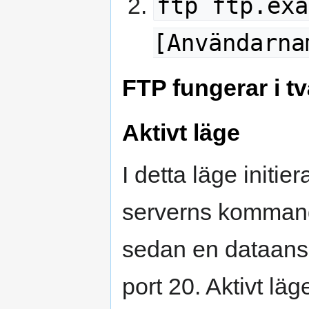
ftp ftp.exa
[Användarna
FTP fungerar i tv
Aktivt läge
I detta läge initier
serverns kommando
sedan en dataanslut
port 20. Aktivt l