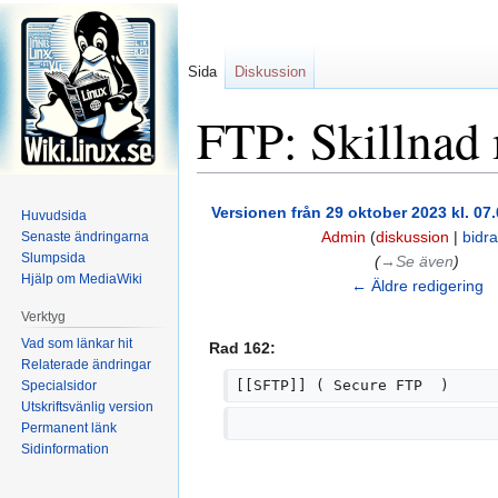
Sida
Diskussion
FTP: Skillnad 
Hoppa
Hoppa
Versionen från 29 oktober 2023 kl. 07.
Huvudsida
till
till
Admin
(
diskussion
|
bidr
Senaste ändringarna
navigering
sök
Slumpsida
(
→‎Se även
)
Hjälp om MediaWiki
← Äldre redigering
Verktyg
Vad som länkar hit
Rad 162:
Relaterade ändringar
[[SFTP]] ( Secure FTP  )
Specialsidor
Utskriftsvänlig version
Permanent länk
Sidinformation