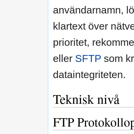
användarnamn, lös
klartext över nätve
prioritet, rekomm
eller
SFTP
som kry
dataintegriteten.
Teknisk nivå
FTP Protokollop