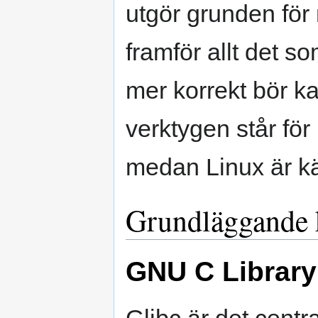
utgör grunden fö
framför allt det s
mer korrekt bör k
verktygen står fö
medan Linux är k
Grundläggande 
GNU C Library 