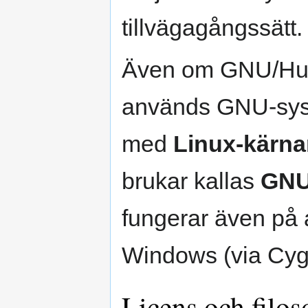
tillvägagångssätt.
Även om GNU/Hurd 
används GNU-syst
med
Linux-kärn
brukar kallas
GNU
fungerar även på 
Windows (via Cy
Licens och filos