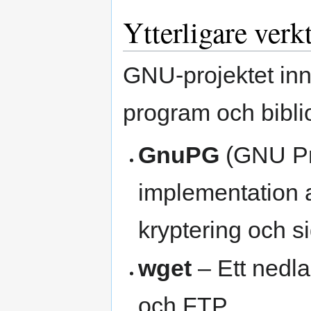
Ytterligare ver
GNU-projektet inne
program och bibli
GnuPG
(GNU Pri
implementation
kryptering och s
wget
– Ett nedl
och FTP.