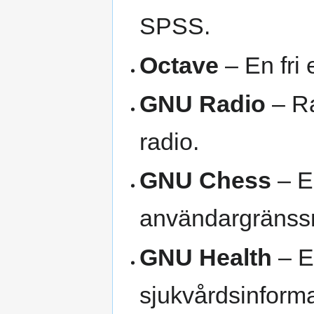
SPSS.
Octave
– En fri
GNU Radio
– Ra
radio.
GNU Chess
– E
användargränssn
GNU Health
– E
sjukvårdsinform