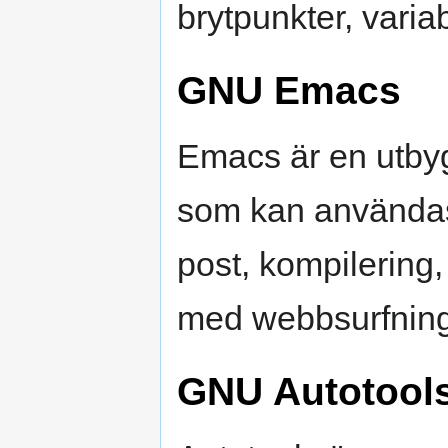
brytpunkter, vari
GNU Emacs
Emacs är en utbyg
som kan användas f
post, kompilering,
med webbsurfning
GNU Autotool