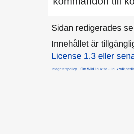
kommandon till ko
Sidan redigerades sen
Innehållet är tillgängl
License 1.3 eller sen
Integritetspolicy
Om Wiki.linux.se -Linux wikiped