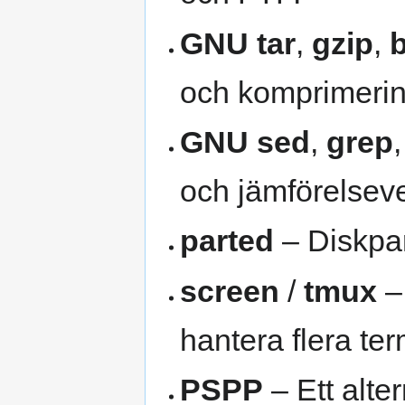
GNU tar
,
gzip
,
och komprimerin
GNU sed
,
grep
och jämförelseve
parted
– Diskpar
screen
/
tmux
– 
hantera flera te
PSPP
– Ett alter