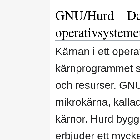
GNU/Hurd – Det
operativsysteme
Kärnan i ett opera
kärnprogrammet s
och resurser. GNU
mikrokärna, kalla
kärnor. Hurd byg
erbjuder ett mycke