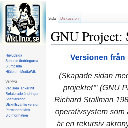
Sida
Diskussion
GNU Project: S
Hoppa
Hoppa
Versionen från 1
Huvudsida
till
till
Senaste ändringarna
navigering
sök
Slumpsida
Hjälp om MediaWiki
(Skapade sidan med 
Verktyg
projektet''' (GNU P
Vad som länkar hit
Relaterade ändringar
Richard Stallman 1983
Specialsidor
Utskriftsvänlig version
operativsystem som ä
Permanent länk
Sidinformation
är en rekursiv akrony