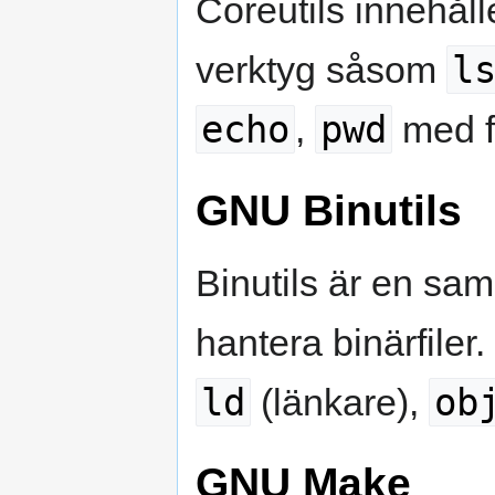
Coreutils innehål
l
verktyg såsom
echo
pwd
,
med f
GNU Binutils
Binutils är en sam
hantera binärfiler
ld
ob
(länkare),
GNU Make