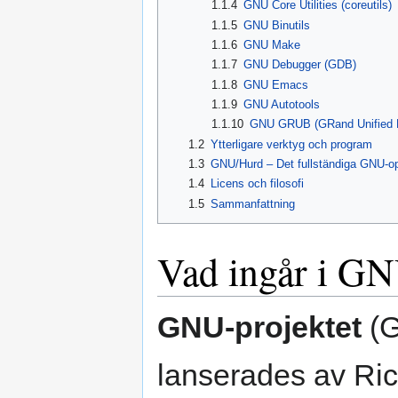
1.1.4
GNU Core Utilities (coreutils)
1.1.5
GNU Binutils
1.1.6
GNU Make
1.1.7
GNU Debugger (GDB)
1.1.8
GNU Emacs
1.1.9
GNU Autotools
1.1.10
GNU GRUB (GRand Unified B
1.2
Ytterligare verktyg och program
1.3
GNU/Hurd – Det fullständiga GNU-o
1.4
Licens och filosofi
1.5
Sammanfattning
Vad ingår i GN
GNU-projektet
(G
lanserades av Ric