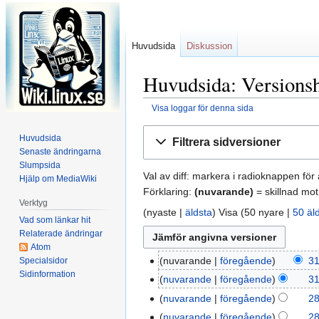
Huvudsida
Diskussion
Huvudsida: Versionsh
Visa loggar för denna sida
Hoppa
Hoppa
Huvudsida
Filtrera sidversioner
till
till
Senaste ändringarna
navigering
sök
Slumpsida
Val av diff: markera i radioknappen för 
Hjälp om MediaWiki
Förklaring:
(nuvarande)
= skillnad mot
Verktyg
(nyaste |
äldsta
) Visa (50 nyare |
50 äl
Vad som länkar hit
Relaterade ändringar
Atom
nuvarande
föregående
31
Specialsidor
31
Sidinformation
maj
nuvarande
föregående
31
2026
nuvarande
föregående
28
28
mars
nuvarande
föregående
28