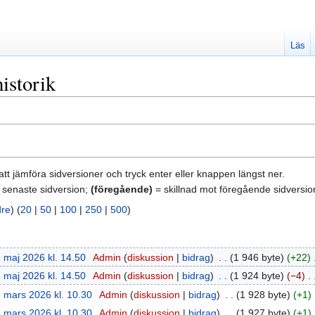
Läs
istorik
att jämföra sidversioner och tryck enter eller knappen längst ner.
 senaste sidversion;
(föregående)
= skillnad mot föregående sidversio
dre
) (
20
|
50
|
100
|
250
|
500
)
 maj 2026 kl. 14.50
‎
Admin
diskussion
bidrag
‎
1 946 byte
+22
‎
 maj 2026 kl. 14.50
‎
Admin
diskussion
bidrag
‎
1 924 byte
−4
‎
 mars 2026 kl. 10.30
‎
Admin
diskussion
bidrag
‎
1 928 byte
+1
‎
 mars 2026 kl. 10.30
‎
Admin
diskussion
bidrag
‎
1 927 byte
+1
‎