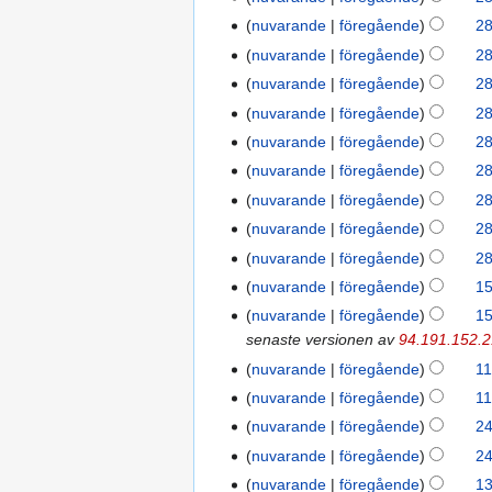
2026
nuvarande
föregående
28
nuvarande
föregående
28
nuvarande
föregående
28
nuvarande
föregående
28
nuvarande
föregående
28
I
nuvarande
föregående
28
n
nuvarande
föregående
28
g
nuvarande
föregående
28
e
I
nuvarande
föregående
28
n
n
I
r
nuvarande
föregående
15
15
g
n
I
e
november
nuvarande
föregående
15
e
g
n
d
2025
senaste versionen av
94.191.152.
n
e
g
i
nuvarande
föregående
11
11
r
n
e
g
I
november
e
nuvarande
föregående
11
r
n
e
n
2025
I
d
e
nuvarande
föregående
24
24
r
r
g
n
i
I
d
oktober
e
i
nuvarande
föregående
24
e
g
g
n
i
2025
I
d
n
nuvarande
föregående
13
13
n