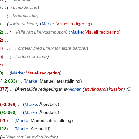
‎
→‎Linuxdatorer
‎
→‎Manualsidor
‎
→‎Manualsidor
Märke
:
Visuell redigering
2
‎
→‎Välja rätt Linuxdistribution
Märke
:
Visuell redigering
2
‎
4
‎
→‎Fördelar med Linux för äldre datorer
5
‎
→‎Ladda ner Linux
8
‎
0
‎
Märke
:
Visuell redigering
+2 683
‎
Märke
:
Manuell återställning
 377
‎
Återställde redigeringar av
Admin
(
användardiskussion
) till
−1 366
‎
Märke
:
Återställd
+5 060
‎
Märke
:
Återställd
128
‎
Märke
:
Manuell återställning
128
‎
Märke
:
Återställd
→‎Välja rätt Linuxdistribution