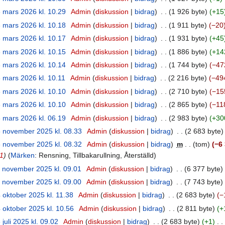
 mars 2026 kl. 10.29
‎
Admin
diskussion
bidrag
‎
1 926 byte
+15
 mars 2026 kl. 10.18
‎
Admin
diskussion
bidrag
‎
1 911 byte
−20
 mars 2026 kl. 10.17
‎
Admin
diskussion
bidrag
‎
1 931 byte
+45
 mars 2026 kl. 10.15
‎
Admin
diskussion
bidrag
‎
1 886 byte
+14
 mars 2026 kl. 10.14
‎
Admin
diskussion
bidrag
‎
1 744 byte
−47
 mars 2026 kl. 10.11
‎
Admin
diskussion
bidrag
‎
2 216 byte
−49
 mars 2026 kl. 10.10
‎
Admin
diskussion
bidrag
‎
2 710 byte
−15
 mars 2026 kl. 10.10
‎
Admin
diskussion
bidrag
‎
2 865 byte
−11
 mars 2026 kl. 06.19
‎
Admin
diskussion
bidrag
‎
2 983 byte
+30
 november 2025 kl. 08.33
‎
Admin
diskussion
bidrag
‎
2 683 byte
 november 2025 kl. 08.32
‎
Admin
diskussion
bidrag
‎
m
tom
−6
21
Märken
:
Rensning
Tillbakarullning
Återställd
 november 2025 kl. 09.01
‎
Admin
diskussion
bidrag
‎
6 377 byte
 november 2025 kl. 09.00
‎
Admin
diskussion
bidrag
‎
7 743 byte
 oktober 2025 kl. 11.38
‎
Admin
diskussion
bidrag
‎
2 683 byte
−
 oktober 2025 kl. 10.56
‎
Admin
diskussion
bidrag
‎
2 811 byte
+
 juli 2025 kl. 09.02
‎
Admin
diskussion
bidrag
‎
2 683 byte
+1
‎