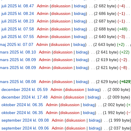
 juli 2025 kl. 08.47
‎
Admin
diskussion
bidrag
‎
2 682 byte
−4
‎
 juli 2025 kl. 08.24
‎
Admin
diskussion
bidrag
‎
2 686 byte
−1
‎
 juli 2025 kl. 08.23
‎
Admin
diskussion
bidrag
‎
2 687 byte
−1
‎
 juli 2025 kl. 07.58
‎
Admin
diskussion
bidrag
‎
2 688 byte
+48
‎
 juli 2025 kl. 07.55
‎
Admin
diskussion
bidrag
‎
2 640 byte
−3
‎
maj 2025 kl. 07.07
‎
Admin
diskussion
bidrag
‎
2 643 byte
+2
‎
mars 2025 kl. 08.10
‎
Admin
diskussion
bidrag
‎
2 641 byte
+22
‎
mars 2025 kl. 08.09
‎
Admin
diskussion
bidrag
‎
2 619 byte
−2
‎
mars 2025 kl. 08.09
‎
Admin
diskussion
bidrag
‎
2 621 byte
−8
‎
mars 2025 kl. 08.08
‎
Admin
diskussion
bidrag
‎
2 629 byte
+629
 december 2024 kl. 05.59
‎
Admin
diskussion
bidrag
‎
2 000 byte
 december 2024 kl. 17.48
‎
Admin
diskussion
bidrag
‎
2 009 byte
 oktober 2024 kl. 06.35
‎
Admin
diskussion
bidrag
‎
2 002 byte
+
 oktober 2024 kl. 06.35
‎
Admin
diskussion
bidrag
‎
1 992 byte
−
 september 2024 kl. 09.08
‎
Admin
diskussion
bidrag
‎
1 999 byte
 september 2024 kl. 09.06
‎
Admin
diskussion
bidrag
‎
2 037 byte