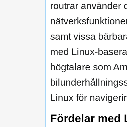
routrar använder o
nätverksfunktione
samt vissa bärbara
med Linux-basera
högtalare som A
bilunderhållnings
Linux för navigeri
Fördelar med L