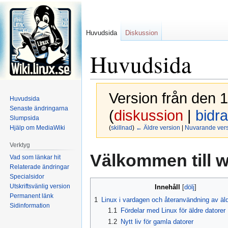
Huvudsida
Diskussion
Huvudsida
Version från den 1
Huvudsida
Senaste ändringarna
(
diskussion
|
bidr
Slumpsida
Hjälp om MediaWiki
(
skillnad
)
← Äldre version
|
Nuvarande ver
Verktyg
Hoppa
Hoppa
Välkommen till wi
Vad som länkar hit
till
till
Relaterade ändringar
navigering
sök
Specialsidor
Utskriftsvänlig version
Innehåll
Permanent länk
1
Linux i vardagen och återanvändning av äld
Sidinformation
1.1
Fördelar med Linux för äldre datorer
1.2
Nytt liv för gamla datorer