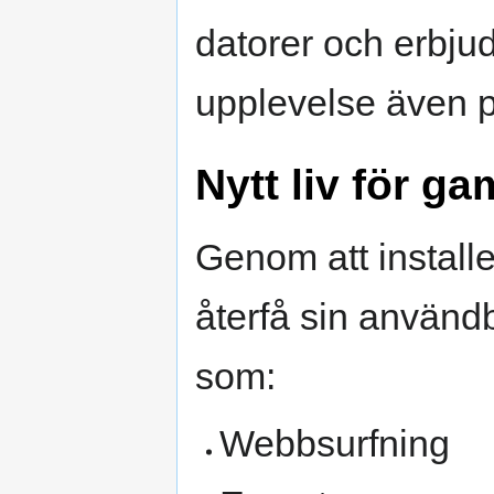
datorer och erbju
upplevelse även 
Nytt liv för ga
Genom att install
återfå sin använd
som:
Webbsurfning