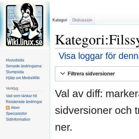
Kategori
Diskussion
Kategori:Filss
Visa loggar för denn
Huvudsida
Senaste ändringarna
Hoppa
Hoppa
Slumpsida
Filtrera sidversioner
till
till
Hjälp om MediaWiki
navigering
sök
Verktyg
Val av diff: marke
Vad som länkar hit
Relaterade ändringar
sidversioner och t
Atom
Specialsidor
Sidinformation
ner.