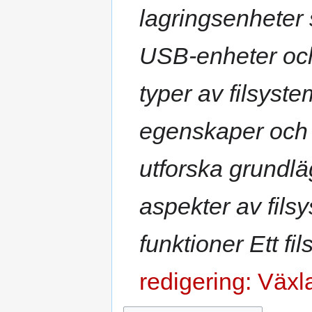
s
lagringsenheter
n
a
s
g
t
a
t
USB-enheter och
m
n
m
i
a
typer av filsyst
n
n
g
f
egenskaper och 
a
t
t
utforska grundl
n
i
aspekter av fil
n
g
funktioner Ett fil
redigering: Växl