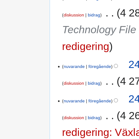
‎
4 2
diskussion
bidrag
Technology File
redigering
24
nuvarande
föregående
‎
4 2
diskussion
bidrag
I
24
n
nuvarande
föregående
g
‎
4 2
e
diskussion
bidrag
n
r
I
redigering: Växl
e
n