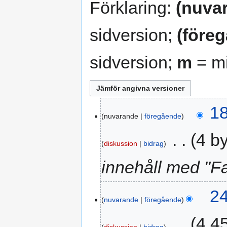
Förklaring:
(nuva
sidversion;
(före
sidversion;
m
= mi
18
18
nuvarande
föregående
maj
2025
‎
4 b
diskussion
bidrag
innehåll med "Fa
24
24
nuvarande
föregående
november
2023
‎
4 4