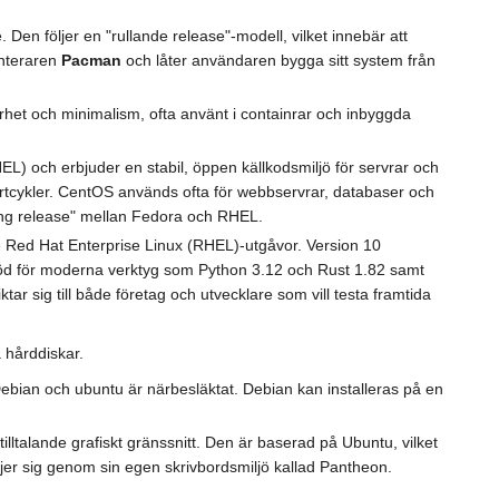
. Den följer en "rullande release"-modell, vilket innebär att
anteraren
Pacman
och låter användaren bygga sitt system från
erhet och minimalism, ofta använt i containrar och inbyggda
L) och erbjuder en stabil, öppen källkodsmiljö för servrar och
portcykler. CentOS används ofta för webbservrar, databaser och
ling release" mellan Fedora och RHEL.
Red Hat Enterprise Linux (RHEL)-utgåvor. Version 10
öd för moderna verktyg som Python 3.12 och Rust 1.82 samt
ktar sig till både företag och utvecklare som vill testa framtida
a hårddiskar.
ebian och ubuntu är närbesläktat. Debian kan installeras på en
lltalande grafiskt gränssnitt. Den är baserad på Ubuntu, vilket
ljer sig genom sin egen skrivbordsmiljö kallad Pantheon.