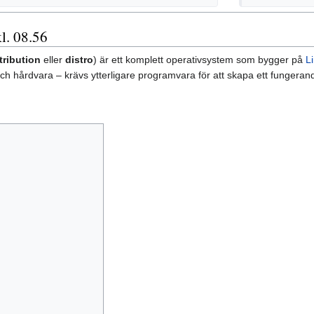
l. 08.56
tribution
eller
distro
) är ett komplett operativsystem som bygger på
L
h hårdvara – krävs ytterligare programvara för att skapa ett fungerande 