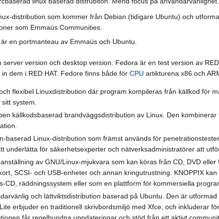
cbaserad linux baserad distrubiton. Mend focus på användarvänlighet.
x-distribution som kommer från Debian (tidigare Ubuntu) och utformad f
tioner som Emmaüs Communities.
r en portmanteau av Emmaüs och Ubuntu.
n server version och desktop version. Fedora är en test version av RED
 in dem i RED HAT. Fedore finns både för
CPU
artikturena x86 och ARM
 och flexibel Linuxdistribution där program kompileras från källkod för
r sitt system.
ppen källkodsbaserad brandväggsdistribution av Linux. Den kombinerar fl
ation.
an-baserad Linux-distribution som främst används för penetrationstester
tt underlätta för säkerhetsexperter och nätverksadministratörer att utfö
ställning av GNU/Linux-mjukvara som kan köras från CD, DVD eller 
dkort, SCSI- och USB-enheter och annan kringutrustning. KNOPPIX kan
ngs-CD, räddningssystem eller som en plattform för kommersiella progr
darvänlig och lättviktsdistribution baserad på Ubuntu. Den är utformad 
Lite erbjuder en traditionell skrivbordsmiljö med Xfce, och inkluderar 
tionen får regelbundna uppdateringar och stöd från ett aktivt community, v