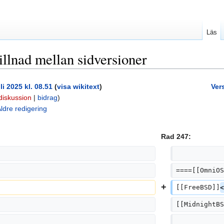
Läs
illnad mellan sidversioner
li 2025 kl. 08.51
(
visa wikitext
)
Vers
diskussion
|
bidrag
)
ldre redigering
Rad 247:
====[[OmniOS
[[FreeBSD]]
<
[[MidnightBS