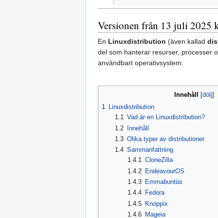
r
i
Versionen från 13 juli 2025 k
n
g
En
Linuxdistribution
(även kallad
dis
s
del som hanterar resurser, processer oc
s
användbart operativsystem.
a
m
m
Innehåll
a
1
Linuxdistribution
n
1.1
Vad är en Linuxdistribution?
f
1.2
Innehåll
a
1.3
Olika typer av distributioner
t
1.4
Sammanfattning
t
1.4.1
CloneZilla
n
1.4.2
EndeavourOS
i
1.4.3
Emmabuntüs
n
1.4.4
Fedora
g
1.4.5
Knoppix
1.4.6
Mageia