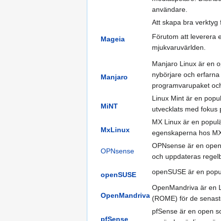
användare.
Att skapa bra verktyg 
Förutom att leverera e
Mageia
mjukvaruvärlden.
Manjaro Linux är en o
nybörjare och erfarna 
Manjaro
programvarupaket och 
Linux Mint är en popu
MiNT
utvecklats med fokus 
MX Linux är en populär
MxLinux
egenskaperna hos MX
OPNsense är en open 
OPNsense
och uppdateras regel
openSUSE är en populär
openSUSE
OpenMandriva är en Li
OpenMandriva
(ROME) för de senaste
pfSense är en open so
pfSense