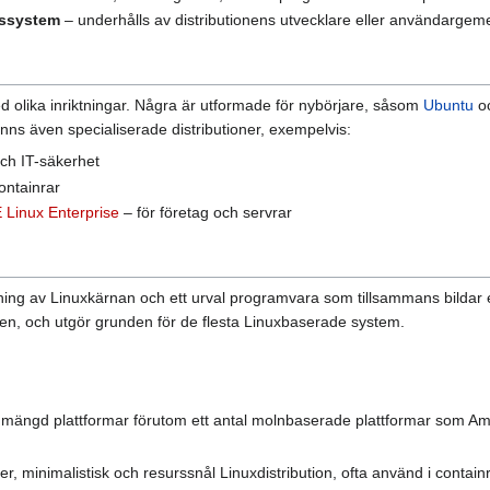
gssystem
– underhålls av distributionens utvecklare eller användarge
d olika inriktningar. Några är utformade för nybörjare, såsom
Ubuntu
o
finns även specialiserade distributioner, exempelvis:
och IT-säkerhet
ontainrar
Linux Enterprise
– för företag och servrar
ing av Linuxkärnan och ett urval programvara som tillsammans bildar et
n, och utgör grunden för de flesta Linuxbaserade system.
en mängd plattformar förutom ett antal molnbaserade plattformar som
er, minimalistisk och resurssnål Linuxdistribution, ofta använd i contain