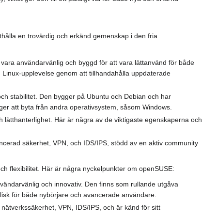
tthålla en trovärdig och erkänd gemenskap i den fria
 vara användarvänlig och byggd för att vara lättanvänd för både
ig Linux-upplevelse genom att tillhandahålla uppdaterade
 och stabilitet. Den bygger på Ubuntu och Debian och har
äger att byta från andra operativsystem, såsom Windows.
ch lätthanterlighet. Här är några av de viktigaste egenskaperna och
erad säkerhet, VPN, och IDS/IPS, stödd av en aktiv community
och flexibilitet. Här är några nyckelpunkter om openSUSE:
nvändarvänlig och innovativ. Den finns som rullande utgåva
lisk för både nybörjare och avancerade användare.
ätverkssäkerhet, VPN, IDS/IPS, och är känd för sitt