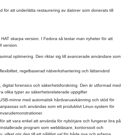
ör att underlätta restaurering av datorer som donerats till
 HAT skarpa version. I Fedora så testar man nyheter för att
 version.
 maximal optimering. Den riktar sig till avancerade användare som
exibilitet, regelbaserad nätverkshantering och lättanvänd
, digital forensics och säkerhetsforskning. Den är utformad med
ra olika typer av säkerhetsrelaterade uppgifter
USB-minne med automatisk hårdvaruavkänning och stöd för
 anpassas och användas som ett produktivt Linux-system för
amvarudemonstrationer.
för att vara enkel att använda för nybörjare och fungerar bra på
förinstallerade program som webbläsare, kontorssvit och
ilket gör den till ett pålitligt val för både nya och erfarna