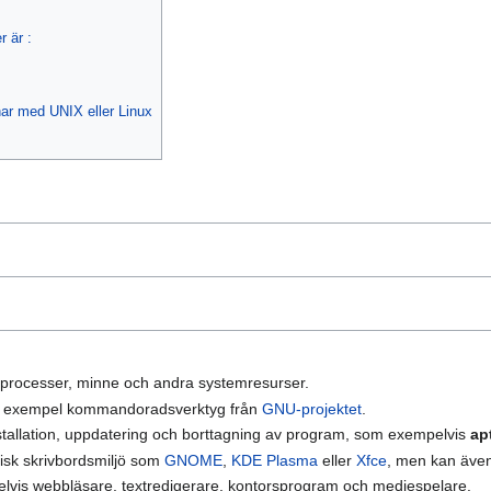
r är :
har med UNIX eller Linux
 processer, minne och andra systemresurser.
ll exempel kommandoradsverktyg från
GNU-projektet
.
nstallation, uppdatering och borttagning av program, som exempelvis
ap
fisk skrivbordsmiljö som
GNOME
,
KDE Plasma
eller
Xfce
, men kan även
vis webbläsare, textredigerare, kontorsprogram och mediespelare.