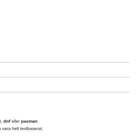
t
,
dnf
eller
pacman
.
 vara helt textbaserat.