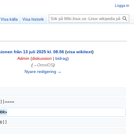
Logga in
Sök
Visa källa
Visa historik
ionen från 13 juli 2025 kl. 08.56
(
visa wikitext
)
Admin
(
diskussion
|
bidrag
)
(
→‎OmniOS
)
Nyare redigering →
]]====
BR>
D]]