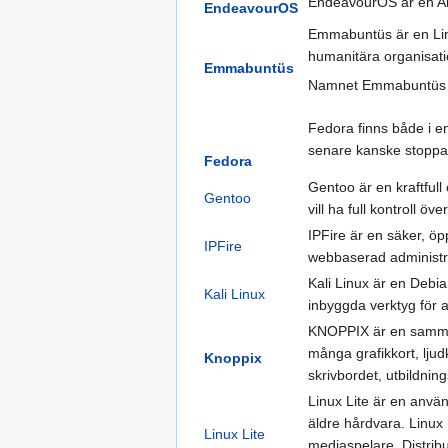
EndeavourOS är en Ar
EndeavourOS
Emmabuntüs är en Linu
humanitära organisa
Emmabuntüs
Namnet Emmabuntüs ä
Fedora finns både i e
senare kanske stoppa
Fedora
Gentoo är en kraftfull
Gentoo
vill ha full kontroll öve
IPFire är en säker, ö
IPFire
webbaserad administr
Kali Linux är en Debi
Kali Linux
inbyggda verktyg för a
KNOPPIX är en samman
många grafikkort, lju
Knoppix
skrivbordet, utbildni
Linux Lite är en använ
äldre hårdvara. Linux 
Linux Lite
mediaspelare. Distribu