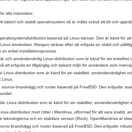
för alla människor.
tt säkert och stabilt operativsystem så är målet också att bli och upprä
perativsystemdistribution baserad på Linux-kärnan. Den är känd för att
Linux-användare. Manjaro strävar efter att erbjuda en stabil och pålitl
en enkel installationsprocess.
lär och användarvänlig Linux-distribution som är känd för sin enkelhet
på att erbjuda en tillgänglig och bekant miljö för användare som överv
 Linux-distribution som är känd för sin stabilitet, användarvänlighet o
 Linux:
source-brandvägg och router baserad på FreeBSD. Den erbjuder avanc
bundet.
 Linux-distribution som är känd för sin stabilitet, användarvänlighet 
nux-distribution med rötter i Mandriva, utformad för att vara snabb, a
 teknologierna och en stabilare version (Rock). OpenMandriva är idea
urce-brandvägg och router baserad på FreeBSD. Den erbjuder robust n