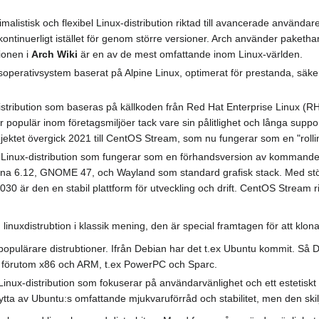
malistisk och flexibel Linux-distribution riktad till avancerade användare
ontinuerligt istället för genom större versioner. Arch använder paketh
ionen i
Arch Wiki
är en av de mest omfattande inom Linux-världen.
tsoperativsystem baserat på Alpine Linux, optimerat för prestanda, säk
stribution som baseras på källkoden från Red Hat Enterprise Linux (RHE
r populär inom företagsmiljöer tack vare sin pålitlighet och långa sup
rojektet övergick 2021 till CentOS Stream, som nu fungerar som en "rol
Linux-distribution som fungerar som en förhandsversion av kommande 
ärna 6.12, GNOME 47, och Wayland som standard grafisk stack. Med st
 2030 är den en stabil plattform för utveckling och drift. CentOS Stream ri
 linuxdistrubtion i klassik mening, den är special framtagen för att klon
opulärare distrubtioner. Ifrån Debian har det t.ex Ubuntu kommit. Så D
r förutom x86 och ARM, t.ex PowerPC och Sparc.
nux-distribution som fokuserar på användarvänlighet och ett estetiskt ti
ytta av Ubuntu:s omfattande mjukvaruförråd och stabilitet, men den ski