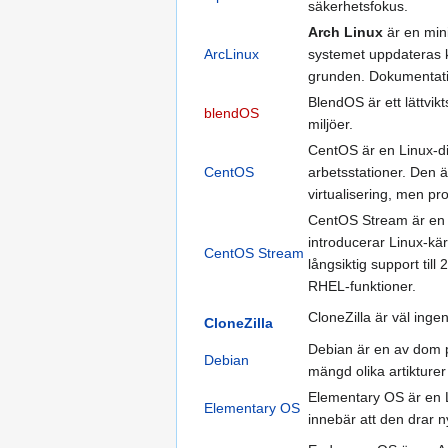
säkerhetsfokus.
Arch Linux
är en mini
ArcLinux
systemet uppdateras k
grunden. Dokumentat
BlendOS är ett lättvik
blendOS
miljöer.
CentOS är en Linux-di
CentOS
arbetsstationer. Den ä
virtualisering, men p
CentOS Stream är en 
introducerar Linux-k
CentOS Stream
långsiktig support till
RHEL-funktioner.
CloneZilla är väl ingen
CloneZilla
Debian är en av dom p
Debian
mängd olika artikture
Elementary OS är en Li
Elementary OS
innebär att den drar n