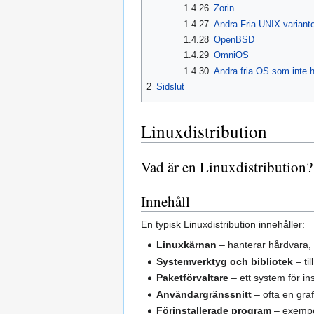
1.4.26
Zorin
1.4.27
Andra Fria UNIX variante
1.4.28
OpenBSD
1.4.29
OmniOS
1.4.30
Andra fria OS som inte 
2
Sidslut
Linuxdistribution
Vad är en Linuxdistribution?
Innehåll
En typisk Linuxdistribution innehåller:
Linuxkärnan
– hanterar hårdvara,
Systemverktyg och bibliotek
– ti
Paketförvaltare
– ett system för i
Användargränssnitt
– ofta en gra
Förinstallerade program
– exempel