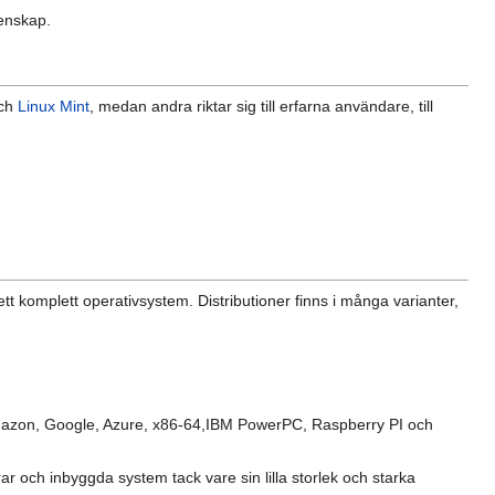
menskap.
ch
Linux Mint
, medan andra riktar sig till erfarna användare, till
t komplett operativsystem. Distributioner finns i många varianter,
 Amazon, Google, Azure, x86-64,IBM PowerPC, Raspberry PI och
rar och inbyggda system tack vare sin lilla storlek och starka