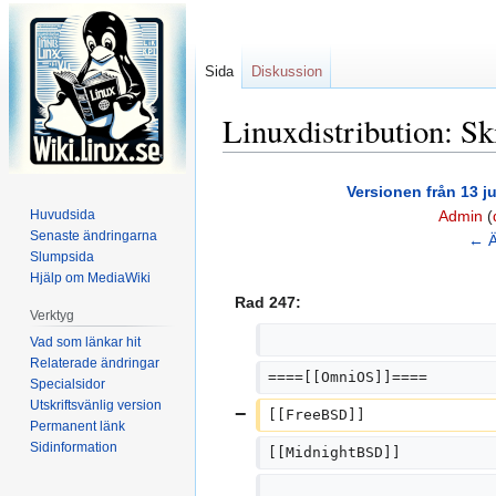
Sida
Diskussion
Linuxdistribution: Sk
Hoppa
Hoppa
Versionen från 13 ju
till
till
Huvudsida
Admin
(
navigering
sök
Senaste ändringarna
I
← Ä
Slumpsida
n
Hjälp om MediaWiki
g
Rad 247:
e
Verktyg
n
Vad som länkar hit
r
Relaterade ändringar
====[[OmniOS]]====
Specialsidor
e
Utskriftsvänlig version
d
[[FreeBSD]]
Permanent länk
i
Sidinformation
[[MidnightBSD]]
g
e