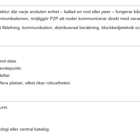
ektur där varje ansluten enhet – kallad en
nod
eller
peer
– fungerar både
kommunikationen, möjliggör P2P att noder kommunicerar direkt med vara
ildelning, kommunikation, distribuerad beräkning, blockkedjeteknik oc
mot data.
oendepunkt.
eltar.
flera platser, vilket ökar robustheten.
urer.
ogi eller central katalog.