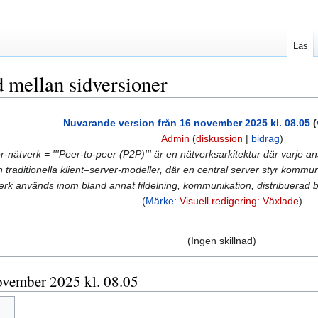
Läs
d mellan sidversioner
Nuvarande version från 16 november 2025 kl. 08.05
(
Admin
(
diskussion
|
bidrag
)
ätverk = '''Peer-to-peer (P2P)''' är en nätverksarkitektur där varje ans
från traditionella klient–server-modeller, där en central server styr ko
rk används inom bland annat fildelning, kommunikation, distribuerad be
Märke
:
Visuell redigering: Växlade
(Ingen skillnad)
ovember 2025 kl. 08.05