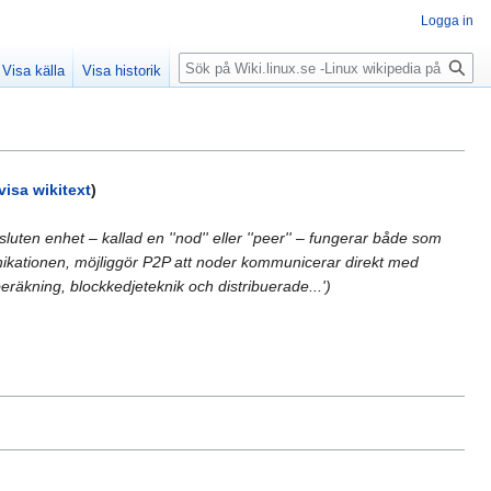
Logga in
Sök
Visa källa
Visa historik
visa wikitext
)
luten enhet – kallad en ''nod'' eller ''peer'' – fungerar både som
mmunikationen, möjliggör P2P att noder kommunicerar direkt med
räkning, blockkedjeteknik och distribuerade...')