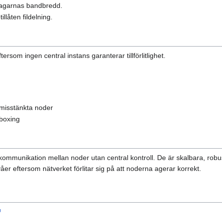
tagarnas bandbredd.
llåten fildelning.
ersom ingen central instans garanterar tillförlitlighet.
 misstänkta noder
boxing
ommunikation mellan noder utan central kontroll. De är skalbara, robust
er eftersom nätverket förlitar sig på att noderna agerar korrekt.