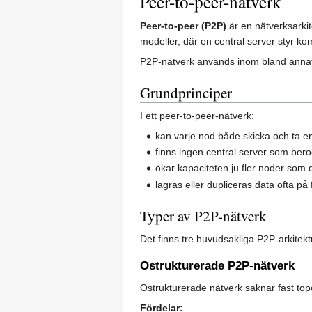
Peer-to-peer-nätverk
Peer-to-peer (P2P)
är en nätverksarkit
modeller, där en central server styr 
P2P-nätverk används inom bland annat f
Grundprinciper
I ett peer-to-peer-nätverk:
kan varje nod både skicka och ta e
finns ingen central server som ber
ökar kapaciteten ju fler noder som d
lagras eller dupliceras data ofta på 
Typer av P2P-nätverk
Det finns tre huvudsakliga P2P-arkitekt
Ostrukturerade P2P-nätverk
Ostrukturerade nätverk saknar fast topol
Fördelar: