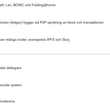
kraft, t.ex. BOINC och Folding@home.
öcker (ledger) bygger på P2P-spridning av block och transaktioner.
över många noder, exempelvis IPFS och Storj.
alet deltagare.
ibuerade system.
r moderera.