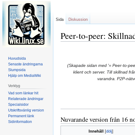
Sida
Diskussion
Peer-to-peer: Skillna
Hoppa
Hoppa
till
till
Huvudsida
navigering
sök
Senaste ändringarna
(Skapade sidan med '= Peer-to-peer-n
Slumpsida
klient och server. Till skillnad 
Hjälp om MediaWiki
varandra. P2P-nätve
Verktyg
Vad som länkar hit
Relaterade ändringar
Specialsidor
Utskriftsvänlig version
Permanent länk
Nuvarande version från 16 n
Sidinformation
Innehåll