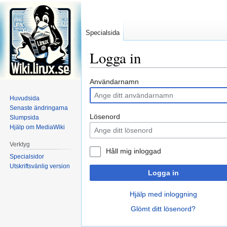
Specialsida
Logga in
Hoppa
Hoppa
Användarnamn
till
till
Huvudsida
navigering
sök
Senaste ändringarna
Lösenord
Slumpsida
Hjälp om MediaWiki
Verktyg
Håll mig inloggad
Specialsidor
Utskriftsvänlig version
Logga in
Hjälp med inloggning
Glömt ditt lösenord?