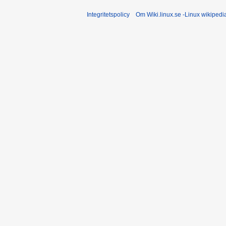
Integritetspolicy
Om Wiki.linux.se -Linux wikiped