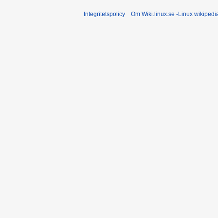
Integritetspolicy
Om Wiki.linux.se -Linux wikiped