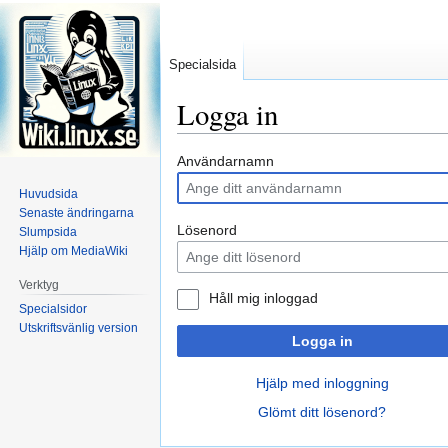
Specialsida
Logga in
Hoppa
Hoppa
Användarnamn
till
till
Huvudsida
navigering
sök
Senaste ändringarna
Lösenord
Slumpsida
Hjälp om MediaWiki
Verktyg
Håll mig inloggad
Specialsidor
Utskriftsvänlig version
Logga in
Hjälp med inloggning
Glömt ditt lösenord?