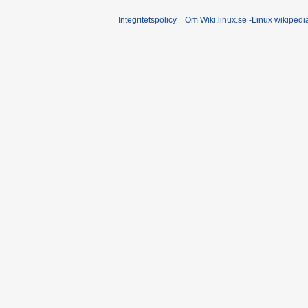
Integritetspolicy
Om Wiki.linux.se -Linux wikiped