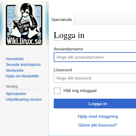
Specialsida
Logga in
Hoppa
Hoppa
Användarnamn
till
till
Huvudsida
navigering
sök
Senaste ändringarna
Lösenord
Slumpsida
Hjälp om MediaWiki
Verktyg
Håll mig inloggad
Specialsidor
Utskriftsvänlig version
Logga in
Hjälp med inloggning
Glömt ditt lösenord?