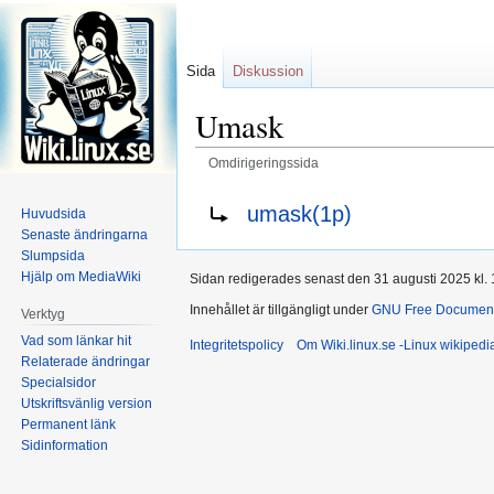
Sida
Diskussion
Umask
Omdirigeringssida
Hoppa
Hoppa
Omdirigering till:
umask(1p)
Huvudsida
till
till
Senaste ändringarna
navigering
sök
Slumpsida
Hjälp om MediaWiki
Sidan redigerades senast den 31 augusti 2025 kl. 
Innehållet är tillgängligt under
GNU Free Documenta
Verktyg
Vad som länkar hit
Integritetspolicy
Om Wiki.linux.se -Linux wikiped
Relaterade ändringar
Specialsidor
Utskriftsvänlig version
Permanent länk
Sidinformation