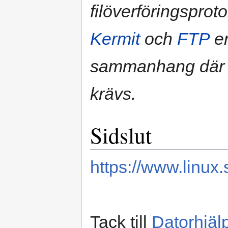
filöverföringsprot
Kermit
och
FTP
er
sammanhang där h
krävs.
Sidslut
https://www.linux.
Tack till
Datorhjäl