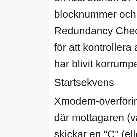
blocknummer och 
Redundancy Chec
för att kontrollera
har blivit korrump
Startsekvens
Xmodem-överförin
där mottagaren (va
skickar en "C" (ell