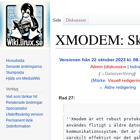
Sida
Diskussion
XMODEM: Skil
Hoppa
Hoppa
Versionen från 22 oktober 2023 kl. 08.
Huvudsida
till
till
Admin
(
diskussion
|
bidr
Senaste ändringarna
navigering
sök
Slumpsida
(
→‎Dataöverföring
)
Hjälp om MediaWiki
Märke
:
Visuell redigerin
← Äldre redigering
Verktyg
Vad som länkar hit
Rad 27:
Relaterade ändringar
Specialsidor
Utskriftsvänlig version
''Xmodem är ett robust protok
Permanent länk
användes flitigt i äldre dato
Sidinformation
kommunikationssystem. Det är 
särskilt effektivt när det gä