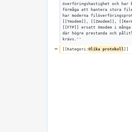
överföringshastighet och har 
förmåga att hantera stora fil
har moderna filöverföringspro
[[Ymodem]], [[Zmodem]], [[Ker
[[FTP]] ersatt Xmodem i många
där högre prestanda och pålit
krävs.''
[[Kategori:
Olika protokoll
]]