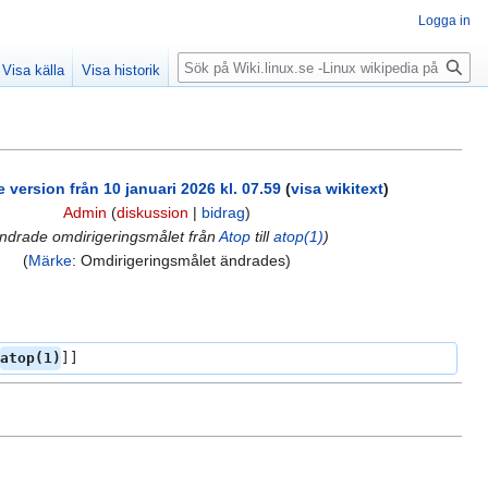
Logga in
Sök
Visa källa
Visa historik
version från 10 januari 2026 kl. 07.59
(
visa wikitext
)
Admin
(
diskussion
|
bidrag
)
ndrade omdirigeringsmålet från
Atop
till
atop(1)
)
Märke
:
Omdirigeringsmålet ändrades
atop(1)
]]