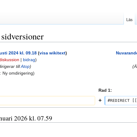
Läs
 sidversioner
sti 2024 kl. 09.18
(
visa wikitext
)
Nuvarande 
diskussion
|
bidrag
)
rigerar till
Atop
)
(Ä
:
Ny omdirigering
Rad 1:
#REDIRECT [[
nuari 2026 kl. 07.59