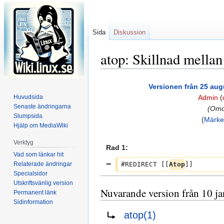
Sida
Diskussion
atop: Skillnad mellan
Hoppa
Hoppa
Versionen från 25 augu
till
till
Huvudsida
Admin
(
navigering
sök
Senaste ändringarna
(Omdi
Slumpsida
Märke
Hjälp om MediaWiki
Verktyg
Rad 1:
Vad som länkar hit
Relaterade ändringar
#REDIRECT [[
Atop
]]
Specialsidor
Utskriftsvänlig version
Nuvarande version från 10 ja
Permanent länk
Sidinformation
Omdirigering till:
atop(1)