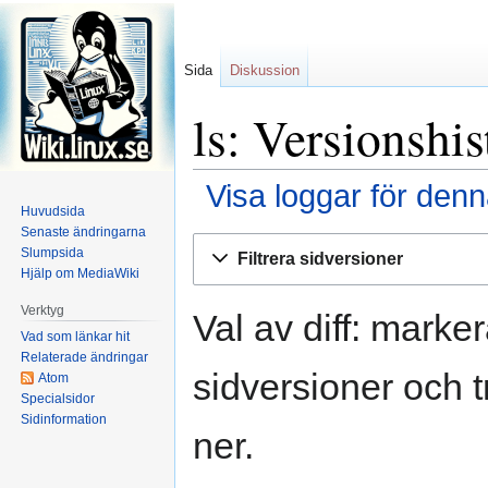
Sida
Diskussion
ls: Versionshis
Visa loggar för denn
Huvudsida
Senaste ändringarna
Hoppa
Hoppa
Slumpsida
Filtrera sidversioner
till
till
Hjälp om MediaWiki
navigering
sök
Verktyg
Val av diff: marke
Vad som länkar hit
Relaterade ändringar
sidversioner och t
Atom
Specialsidor
Sidinformation
ner.