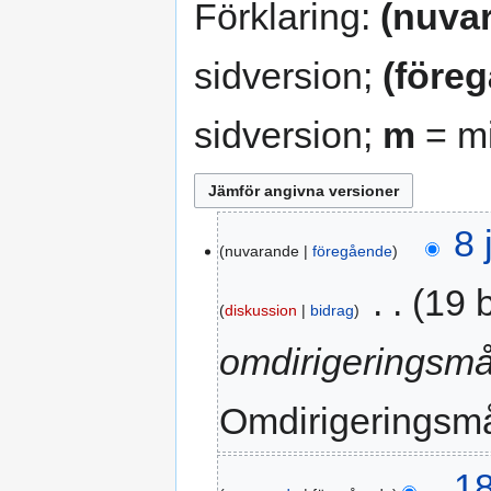
Förklaring:
(nuva
sidversion;
(före
sidversion;
m
= mi
8
8 
nuvarande
föregående
juni
2025
‎
19 
diskussion
bidrag
omdirigeringsmå
Omdirigeringsm
18
18