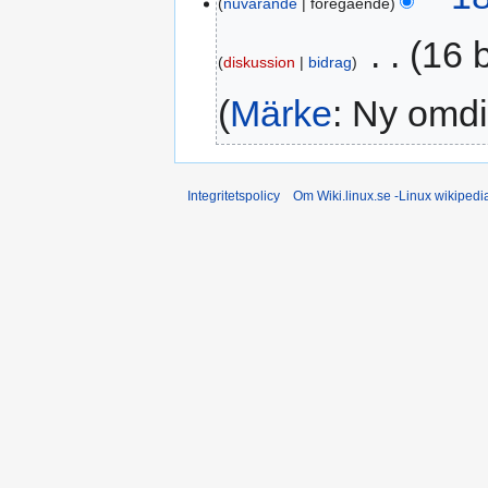
nuvarande
föregående
augusti
2024
‎
16 
diskussion
bidrag
Märke
:
Ny omdi
Integritetspolicy
Om Wiki.linux.se -Linux wikiped