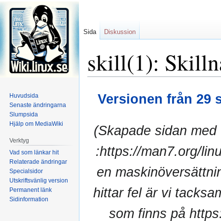
Sida
Diskussion
skill(1): Skill
Hoppa
Hoppa
Versionen från 29 
Huvudsida
till
till
Senaste ändringarna
navigering
sök
Slumpsida
Hjälp om MediaWiki
(Skapade sidan med '
Verktyg
:https://man7.org/li
Vad som länkar hit
Relaterade ändringar
en maskinöversättnin
Specialsidor
Utskriftsvänlig version
hittar fel är vi tack
Permanent länk
Sidinformation
som finns på https