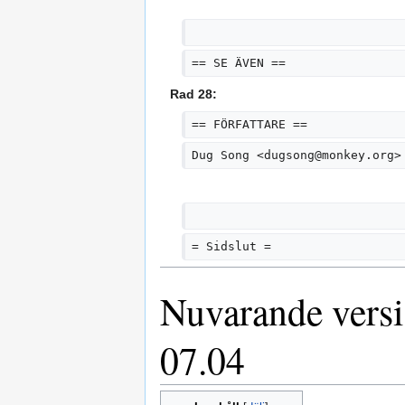
== SE ÄVEN ==
Rad 28:
== FÖRFATTARE ==
Dug Song <dugsong@monkey.org>
= Sidslut =
Nuvarande versi
07.04