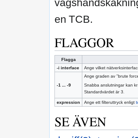
vägshandskakning
en TCB.
FLAGGOR
Flagga
-i interface
Ange vilket nätverksinterf
Ange graden av ”brute forc
-1 ... -9
Snabba anslutningar kan krä
Standardvärdet är 3.
expression
Ange ett filteruttryck enligt
t
SE ÄVEN