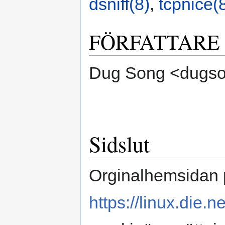
dsniff(8)
,
tcpnice(
FÖRFATTARE
Dug Song <dugs
Sidslut
Orginalhemsidan 
https://linux.die.n