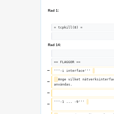
Rad 1:
= tcpkill(8) =
Rad 14:
== FLAGGOR ==
'''-i interface''' 
Ange vilket nätverksinterfa
användas.
'''-1 ... -9''' 