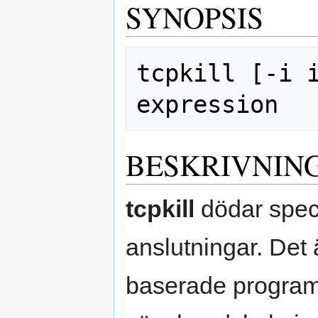
SYNOPSIS
tcpkill [-i i
BESKRIVNIN
tcpkill
dödar spec
anslutningar. Det ä
baserade program 