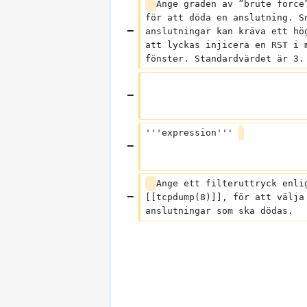
Ange graden av ”brute force
för att döda en anslutning. S
anslutningar kan kräva ett hö
att lyckas injicera en RST i 
fönster. Standardvärdet är 3.
'''expression''' 
Ange ett filteruttryck enli
[[tcpdump(8)]], för att välja
anslutningar som ska dödas.