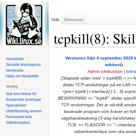
Sida
Diskussion
tcpkill(8): Ski
Hoppa
Hoppa
Versionen från 4 september 2025 k
Huvudsida
till
till
wikitext
)
Senaste ändringarna
navigering
sök
Slumpsida
Admin
(
diskussion
|
bidr
Hjälp om MediaWiki
(Skapade sidan med '= tcpkill(8) = == 
dödar TCP-anslutningar på ett LAN 
Verktyg
<pre> tcpkill [-i interface] [-1...9] exp
Vad som länkar hit
BESKRIVNING == '''tcpkill''' dödar spec
Relaterade ändringar
TCP-anslutningar. Det är särskilt använd
Specialsidor
Utskriftsvänlig version
baserade program som kräver en full
Permanent länk
vägshandskakning (3-way handshake) f
Sidinformation
TCB. == FLAGGOR == '''-i interface''
nätverksinterface som ska använd