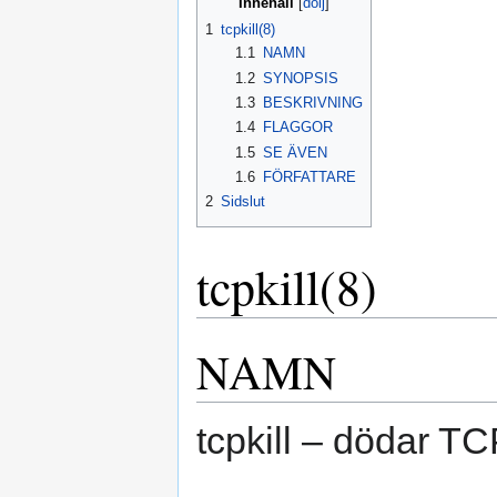
Innehåll
1
tcpkill(8)
1.1
NAMN
1.2
SYNOPSIS
1.3
BESKRIVNING
1.4
FLAGGOR
1.5
SE ÄVEN
1.6
FÖRFATTARE
2
Sidslut
tcpkill(8)
NAMN
tcpkill – dödar T