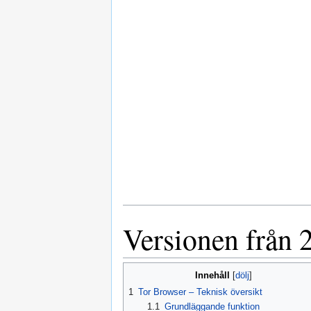
e
r
i
n
g
s
s
a
m
m
a
n
f
a
t
Versionen från 
t
n
i
Innehåll
n
1
Tor Browser – Teknisk översikt
g
1.1
Grundläggande funktion