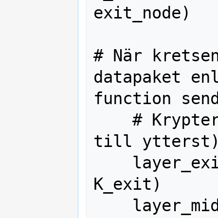
exit_node)

# När kretsen
datapaket enl
function send
    # Kryptera i tre lager (innerst 
till ytterst)
    layer_exit   = encrypt(data, 
K_exit)

    layer_middle = 