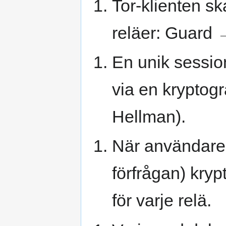
Tor-klienten s
reläer: Guard 
En unik sessio
via en kryptogr
Hellman).
När användaren
förfrågan) kryp
för varje relä.