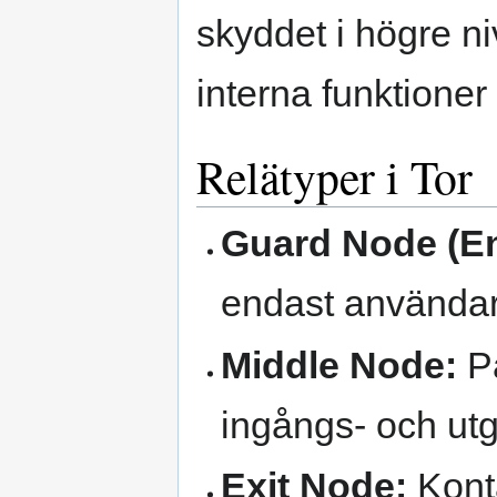
skyddet i högre ni
interna funktione
Relätyper i Tor
Guard Node (En
endast användare
Middle Node:
Pa
ingångs- och ut
Exit Node:
Konta