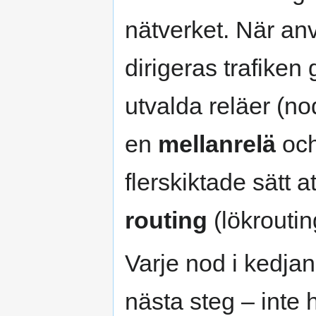
nätverket. När a
dirigeras trafike
utvalda reläer (no
en
mellanrelä
oc
flerskiktade sätt a
routing
(lökroutin
Varje nod i kedjan
nästa steg – inte