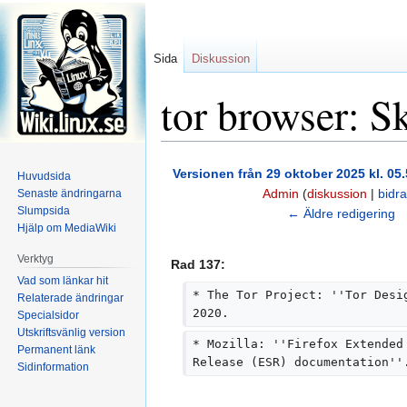
Sida
Diskussion
tor browser: S
Hoppa
Hoppa
Versionen från 29 oktober 2025 kl. 05.
Huvudsida
till
till
Admin
(
diskussion
|
bidr
Senaste ändringarna
navigering
sök
Slumpsida
I
← Äldre redigering
Hjälp om MediaWiki
n
g
Verktyg
Rad 137:
e
Vad som länkar hit
n
* The Tor Project: ''Tor Desi
Relaterade ändringar
r
2020.
Specialsidor
e
Utskriftsvänlig version
* Mozilla: ''Firefox Extended
Permanent länk
d
Release (ESR) documentation''
Sidinformation
i
g