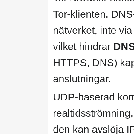
Tor-klienten. DNS-
nätverket, inte v
vilket hindrar
DNS
HTTPS, DNS) kapsl
anslutningar.
UDP-baserad kom
realtidsströmning,
den kan avslöja I