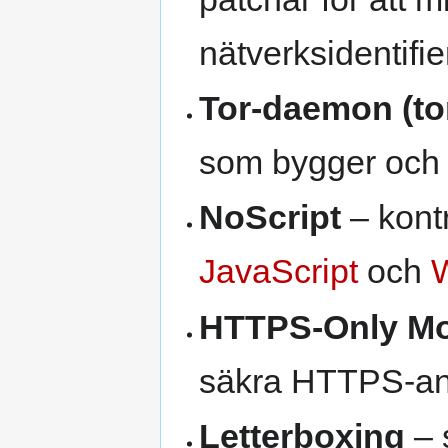
nätverksidentifie
Tor-daemon (tor
som bygger och u
NoScript
– kont
JavaScript
och
HTTPS-Only M
säkra HTTPS-ans
Letterboxing
– 