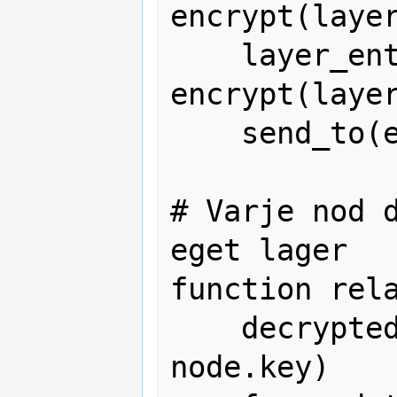
encrypt(layer
    layer_entry  = 
encrypt(layer
    send_to(entry_node, layer_entry)

# Varje nod d
eget lager

function rela
    decrypted = decrypt(packet, 
node.key)
