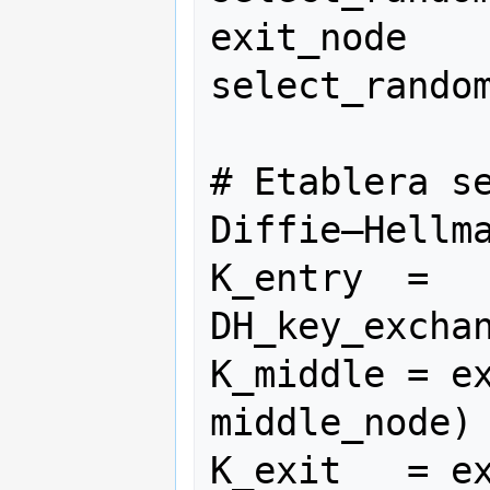
exit_node    
select_random
# Etablera se
Diffie–Hellma
K_entry  = 
DH_key_exchan
K_middle = ex
middle_node)

K_exit   = ex