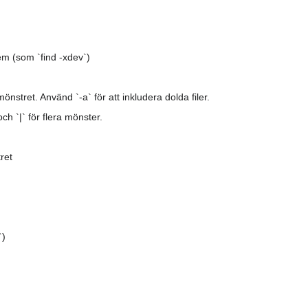
tem (som `find -xdev`)
önstret. Använd `-a` för att inkludera dolda filer.
 och `|` för flera mönster.
ret
t
`)