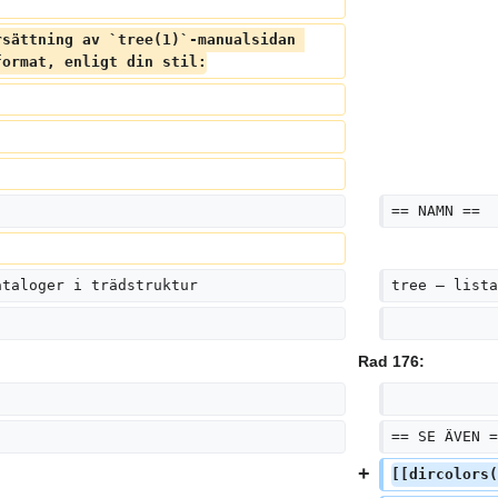
rsättning av `tree(1)`-manualsidan 
format, enligt din stil:
== NAMN ==
ataloger i trädstruktur
tree – lista
Rad 176:
== SE ÄVEN =
[[dircolors(