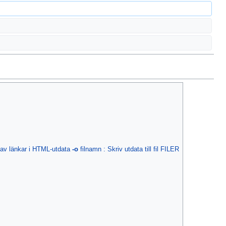
av länkar i HTML-utdata
-o
filnamn : Skriv utdata till fil FILER