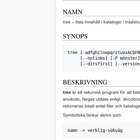
NAMN
tree – lista innehåll i kataloger i trädstr
SYNOPS
tree [-adfghilnopqrstuvxACDFN
     [--nolinks] [-P mönster] [-I mönster] [--inodes] [--device] [--noreport]

BESKRIVNING
tree
är ett rekursivt program för att li
används, färgas utdata enligt `dircolors
returneras totalt antal filer och kataloge
Symboliska länkar skrivs som: