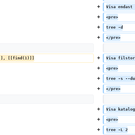
Visa endast 
<pre>
tree -d
</pre>
]], [[find(1)]]
Visa filstor
<pre>
tree -s --du
</pre>
Visa katalog
<pre>
tree -L 2