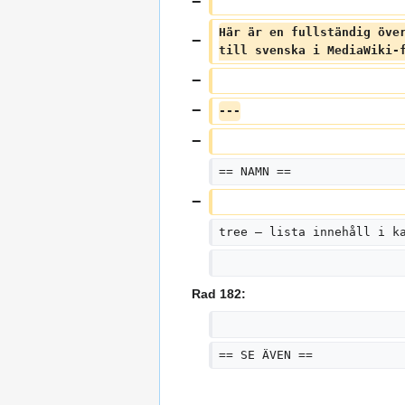
Här är en fullständig öve
till svenska i MediaWiki-
---
== NAMN ==
tree – lista innehåll i k
Rad 182:
== SE ÄVEN ==