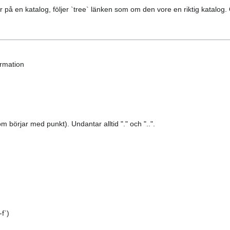
på en katalog, följer `tree` länken som om den vore en riktig katalog.
ormation
som börjar med punkt). Undantar alltid "." och "..".
f`)