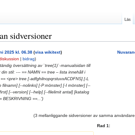
Läs
lan sidversioner
ni 2025 kl. 06.38
(
visa wikitext
)
Nuvarand
diskussion
|
bidrag
)
ändig översättning av `tree(1)`-manualsidan till
din stil: --- == NAMN == tree – lista innehåll i
 == <pre> tree [-adfghilnopqrstuvxACDFNS] [-L
 filnamn] [--nolinks] [-P mönster] [-I mönster] [--
rst] [--version] [--help] [--filelimit antal] [katalog
 == BESKRIVNING ==...')
(3 mellanliggande sidversioner av samma användare 
Rad 1: