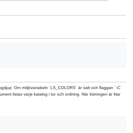
talogdjup. Om miljövariabeln `LS_COLORS` är satt och flaggan `-C`
ment listas varje katalog i tur och ordning. När listningen är klar