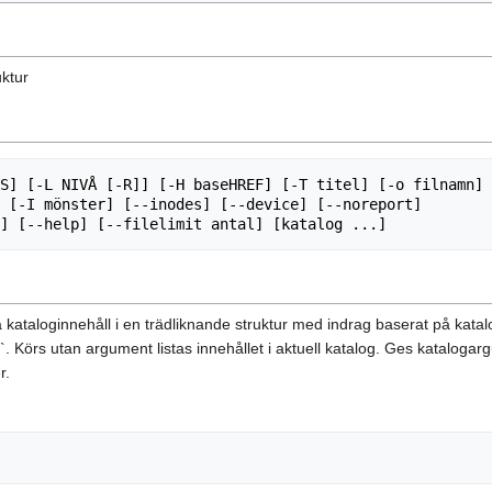
uktur
S] [-L NIVÅ [-R]] [-H baseHREF] [-T titel] [-o filnamn]

sta kataloginnehåll i en trädliknande struktur med indrag baserat på ka
`. Körs utan argument listas innehållet i aktuell katalog. Ges katalogargu
r.