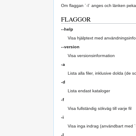
Om flaggan `-l` anges och länken pekar 
FLAGGOR
--help
Visa hjälptext med användningsinf
--version
Visa versionsinformation
-a
Lista alla filer, inklusive dolda (de 
-d
Lista endast kataloger
-f
Visa fullständig sökväg till varje fil
-i
Visa inga indrag (användbart med `-
-l