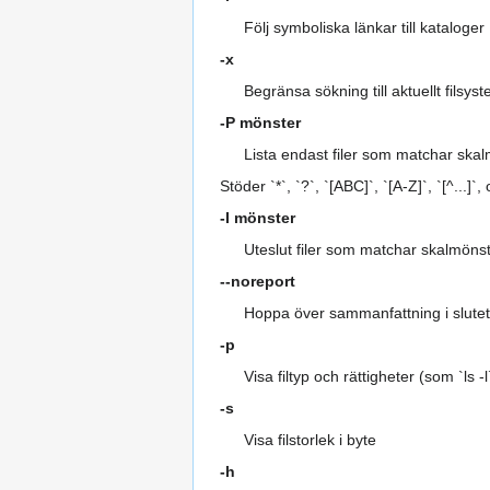
Följ symboliska länkar till kataloger
-x
Begränsa sökning till aktuellt filsys
-P mönster
Lista endast filer som matchar skalm
Stöder `*`, `?`, `[ABC]`, `[A-Z]`, `[^...]`,
-I mönster
Uteslut filer som matchar skalmönst
--noreport
Hoppa över sammanfattning i slute
-p
Visa filtyp och rättigheter (som `ls -l
-s
Visa filstorlek i byte
-h