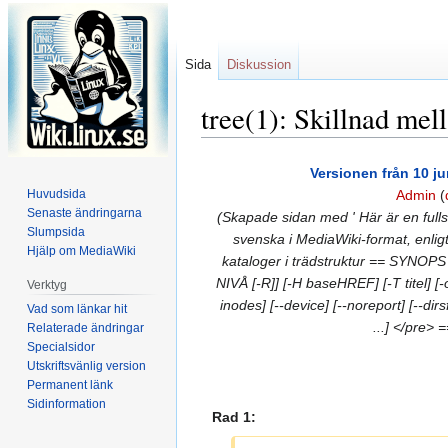
Sida
Diskussion
tree(1): Skillnad mel
Hoppa
Hoppa
Versionen från 10 ju
till
till
Huvudsida
Admin
(
navigering
sök
Senaste ändringarna
(Skapade sidan med ' Här är en fullst
Slumpsida
svenska i MediaWiki-format, enligt 
Hjälp om MediaWiki
kataloger i trädstruktur == SYNOPS
NIVÅ [-R]] [-H baseHREF] [-T titel] [-o
Verktyg
inodes] [--device] [--noreport] [--dirsfi
Vad som länkar hit
...] </pre>
Relaterade ändringar
Specialsidor
Utskriftsvänlig version
Permanent länk
Sidinformation
Rad 1: