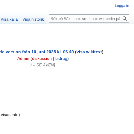
Logga in
Sök
Visa källa
Visa historik
e version från 10 juni 2025 kl. 06.40
(
visa wikitext
)
Admin
(
diskussion
|
bidrag
)
(
→‎SE ÄVEN
)
visas inte)