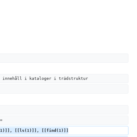
 innehåll i kataloger i trädstruktur
=
1)]], [[ls(1)]], [[find(1)]]