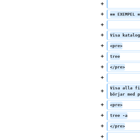
== EXEMPEL =
Visa katalog
<pre>
tree
</pre>
Visa alla fi
börjar med p
<pre>
tree -a
</pre>