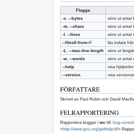
Flagga
-c
,
--bytes
skriv ut antal 
-m
,
--chars
skriv ut antal
-l
,
--lines
skriv ut antal
--files0-from
=F
läs indata fr
-L
,
--max-line-length
skriv ut läng
-w
,
--words
skriv ut antal 
--help
visa hjälpinfo
--version
visa versions
FÖRFATTARE
Skrivet av Paul Rubin och David MacKe
FELRAPPORTERING
Rapportera buggar i
wc
till:
bug-coreut
<
http://www.gnu.org/gethelp/
> Rappor