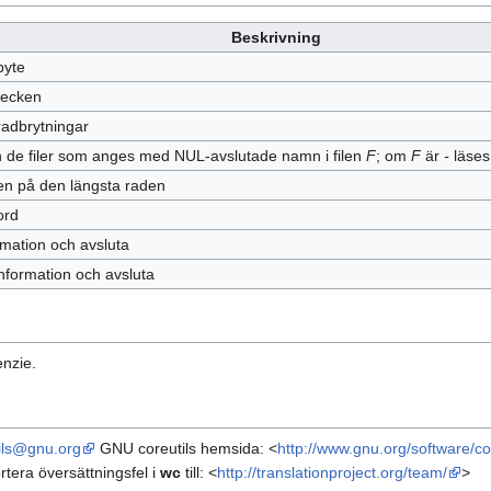
Beskrivning
byte
 tecken
 radbrytningar
ån de filer som anges med NUL-avslutade namn i filen
F
; om
F
är
-
läses
den på den längsta raden
ord
rmation och avsluta
information och avsluta
nzie.
ils@gnu.org
GNU coreutils hemsida: <
http://www.gnu.org/software/cor
tera översättningsfel i
wc
till: <
http://translationproject.org/team/
>