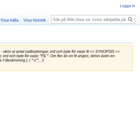
Logga in
Sök
Visa källa
Visa historik
kriv ut antal radbrytningar, ord och byte för varje fil == SYNOPSIS ==
rd och byte för varje '''FIL'''. Om fler än en fil anges, skrivs även en
eskrivning |- | '''-c''',...')