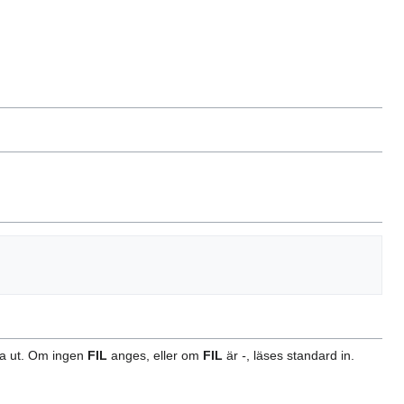
mma ut. Om ingen
FIL
anges, eller om
FIL
är
-
, läses standard in.