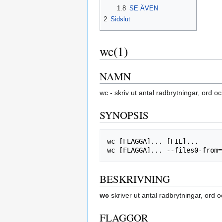
1.8
SE ÄVEN
2
Sidslut
wc(1)
NAMN
wc - skriv ut antal radbrytningar, ord och
SYNOPSIS
wc [FLAGGA]... [FIL]...

BESKRIVNING
wc
skriver ut antal radbrytningar, ord o
FLAGGOR