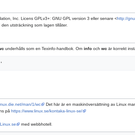
ation, Inc. Licens GPLv3+: GNU GPL version 3 eller senare <
http://gn
i den utsträckning som lagen tillåter.
wc
underhålls som en Texinfo-handbok. Om
info
och
wc
är korrekt ins
/linux.die.net/man/1/wc
Det här är en maskinöversättning av Linux man 
nns på
https://www.linux.se/kontaka-linux-se/
Linux.se
med webbhotell.