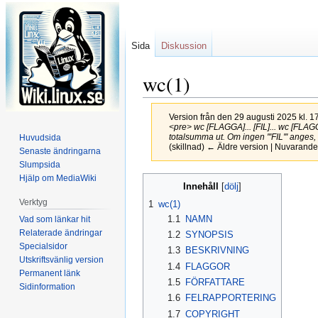
Sida
Diskussion
wc(1)
Version från den 29 augusti 2025 kl. 1
<pre> wc [FLAGGA]... [FIL]... wc [FLAGGA]
totalsumma ut. Om ingen '''FIL''' anges, el
Huvudsida
(skillnad) ← Äldre version | Nuvarande 
Senaste ändringarna
Slumpsida
Hjälp om MediaWiki
Hoppa
Hoppa
Innehåll
till
till
Verktyg
1
wc(1)
navigering
sök
1.1
NAMN
Vad som länkar hit
Relaterade ändringar
1.2
SYNOPSIS
Specialsidor
1.3
BESKRIVNING
Utskriftsvänlig version
1.4
FLAGGOR
Permanent länk
1.5
FÖRFATTARE
Sidinformation
1.6
FELRAPPORTERING
1.7
COPYRIGHT