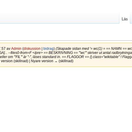
Läs
7.57 av
Admin
(
diskussion
|
bidrag
)
(Skapade sidan med '= wc(1) = == NAMN == wc - s
... --files0-from=F </pre> == BESKRIVNING == '''wc''' skriver ut antal radbrytningar, o
ler om '''FIL''' är ''-'', läses standard in. == FLAGGOR == {| class="wikitable" ! Flagga !! B
version (skillnad) | Nyare version → (skillnad)