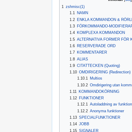
1
zshmisc(1)
1.1
NAMN
1.2
ENKLA KOMMANDON & RÖRL
1.3
FÖRKOMMANDO‑MODIFIERARE 
1.4
KOMPLEXA KOMMANDON
1.5
ALTERNATIVA FORMER FÖR
1.6
RESERVERADE ORD
1.7
KOMMENTARER
1.8
ALIAS
1.9
CITATTECKEN (Quoting)
1.10
OMDIRIGERING (Redirection)
1.10.1
Multios
1.10.2
Omdirigering utan kom
1.11
KOMMANDOKÖRNING
1.12
FUNKTIONER
1.12.1
Autoladdning av funktion
1.12.2
Anonyma funktioner
1.13
SPECIALFUNKTIONER
1.14
JOBB
1.15
SIGNALER