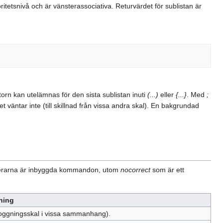
tetsnivå och är vänsterassociativa. Returvärdet för sublistan är
torn kan utelämnas för den sista sublistan inuti
(...)
eller
{...}
. Med
;
t väntar inte (till skillnad från vissa andra skal). En bakgrundad
ierarna är inbyggda kommandon, utom
nocorrect
som är ett
ning
oggningsskal i vissa sammanhang).