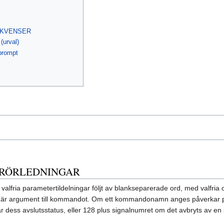
EKVENSER
(urval)
 prompt
RÖRLEDNINGAR
valfria parameter­tildelningar följt av blankseparerade ord, med valfr
, är argument till kommandot. Om ett kommandonamn anges påverkar pa
r dess avslutsstatus, eller 128 plus signalnumret om det avbryts av en 