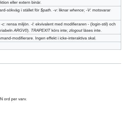
tion eller extern binär.
rd‑sökväg i stället för
$path
.
-v
: liknar
whence
;
-V
: motsvarar
.
-c
: rensa miljön.
-l
: ekvivalent med modifieraren
-
(login‑stil) och
riabeln
ARGV0
).
TRAPEXIT
körs inte;
zlogout
läses inte.
and‑modifierare. Ingen effekt i icke‑interaktiva skal.
 N ord per varv.