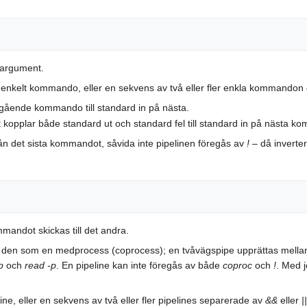
 argument.
tt enkelt kommando, eller en sekvens av två eller fler enkla kommand
egående kommando till standard in på nästa.
et kopplar både standard ut och standard fel till standard in på nästa 
rån det sista kommandot, såvida inte pipelinen föregås av
!
– då inverte
mandot skickas till det andra.
den som en medprocess (coprocess); en tvåvägspipe upprättas mellan d
p
och
read -p
. En pipeline kan inte föregås av både
coproc
och
!
. Med 
ine, eller en sekvens av två eller fler pipelines separerade av
&&
eller
||