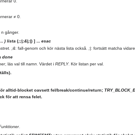
urnerar 0.
urnerar ≠ 0.
an n gånger.
...
)
lista
(
;;
|
;&
|
;|
) ] ...
esac
stret.
;&
: fall‑genom och kör nästa lista också.
;|
: fortsätt matcha vida
a
done
; läs val till
namn
. Värdet i
REPLY
. Kör listan per val.
älls).
ör alltid‑blocket oavsett fel/break/continue/return;
TRY_BLOCK_
k för att rensa felet.
Funktioner
.