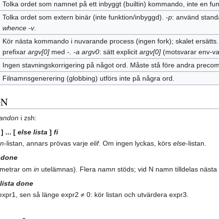
Tolka ordet som namnet på ett inbyggt (builtin) kommando, inte en funk
Tolka ordet som extern binär (inte funktion/inbyggd).
-p
: använd standa
whence -v
.
Kör nästa kommando i nuvarande process (ingen fork); skalet ersätts
prefixar
argv[0]
med
-
.
-a argv0
: sätt explicit
argv[0]
(motsvarar env‑va
Ingen stavningskorrigering på något ord. Måste stå före andra precomm
Filnamnsgenerering (globbing) utförs inte på några ord.
ON
andon
i zsh:
] ... [
else
lista
]
fi
en
‑listan, annars prövas varje
elif
. Om ingen lyckas, körs
else
‑listan.
done
rametrar om
in
utelämnas). Flera
namn
stöds; vid N namn tilldelas nästa
lista
done
 expr1, sen så länge expr2 ≠ 0: kör listan och utvärdera expr3.