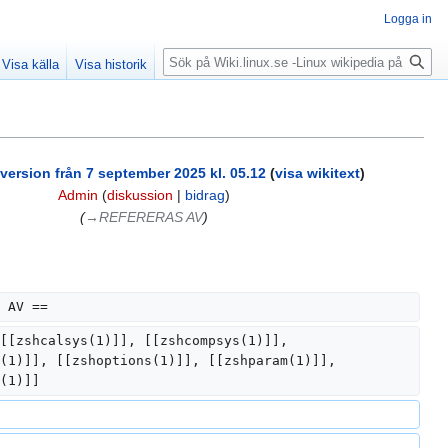
Logga in
Sök
Visa källa
Visa historik
ersion från 7 september 2025 kl. 05.12
(
visa wikitext
)
Admin
(
diskussion
|
bidrag
)
(
→‎REFERERAS AV
)
 AV ==
[[zshcalsys(1)]], [[zshcompsys(1)]], 
(1)]], [[zshoptions(1)]], [[zshparam(1)]], 
(1)]]