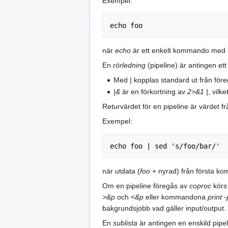
Exempel:
echo foo
när
echo
är ett enkelt kommando med
En
rörledning
(pipeline) är antingen e
Med
|
kopplas standard ut från för
|&
är en förkortning av
2>&1 |
, vilk
Returvärdet för en pipeline är värdet f
Exempel:
echo foo | sed 's/foo/bar/'
när utdata (
foo
+ nyrad) från första kom
Om en pipeline föregås av
coproc
körs 
>&p
och
<&p
eller kommandona
print -
bakgrundsjobb vad gäller input/output.
En
sublista
är antingen en enskild pipel