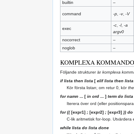
builtin
–
command
-p
,
-v
,
-V
-c
,
-l
,
-a
exec
argv0
nocorrect
–
noglob
–
KOMPLEXA KOMMAND
Följande strukturer är
komplexa komm
if
lista
then
lista
[
elif
lista
then
lista
Kör första listan; om retur 0, kör
th
for
namn
... [
in
ord
... ]
term
do
lista
Iterera över ord (eller positionspa
for ((
[expr1]
;
[expr2]
;
[expr3]
)) do
C‑lik aritmetisk for‑loop. Utvärdera
while
lista
do
lista
done