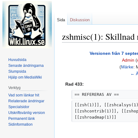
Sida
Diskussion
zshmisc(1): Skillnad 
Hoppa
Hoppa
Versionen från 7 septe
till
till
Huvudsida
Admin
(
navigering
sök
Senaste ändringarna
I
Märke
:
M
Slumpsida
n
← Ä
Hjälp om MediaWiki
g
Rad 433:
e
Verktyg
n
== REFERERAS AV ==
Vad som länkar hit
r
Relaterade ändringar
[[zsh(1)]], [[zshcalsys(1
Specialsidor
e
[[zshcontrib(1)]], [[zsho
Utskriftsvänlig version
d
[[zshroadmap(1)]]
Permanent länk
i
Sidinformation
g
e