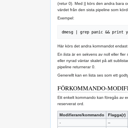
(retur 0). Med
||
körs den andra bara om
värdet från den sista pipeline som körd
Exempel:
dmesg | grep panic && print y
Här körs det andra kommandot endas
En
lista
är en sekvens av noll eller fler
eller nyrad väntar skalet på att sublis
pipeline returnerar 0.
Generellt kan en lista ses som ett go
FÖRKOMMANDO‑MODIFIERA
Ett enkelt kommando kan föregås av 
reserverat ord.
Modifierare/kommando
Flagga(r)
-
–