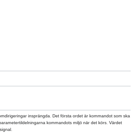
ia omdirigeringar insprängda. Det första ordet är kommandot som ska
rameter­tildelningarna kommandots miljö när det körs. Värdet
signal.