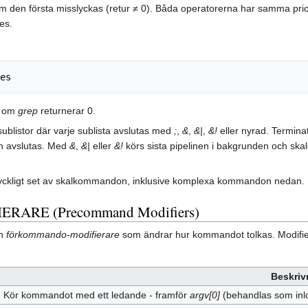
 den första misslyckas (retur ≠ 0). Båda operatorerna har samma priori
es.
es
t om
grep
returnerar 0.
 sublistor där varje sublista avslutas med
;
,
&
,
&|
,
&!
eller nyrad. Termina
tan avslutas. Med
&
,
&|
eller
&!
körs sista pipelinen i bakgrunden och skale
dtyckligt set av skalkommandon, inklusive komplexa kommandon nedan.
RE (Precommand Modifiers)
en
förkommando‑modifierare
som ändrar hur kommandot tolkas. Modif
Beskriv
Kör kommandot med ett ledande
-
framför
argv[0]
(behandlas som inl