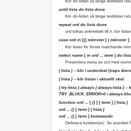
Kör
do
‑listan så länge testlistan ret
until
lista
do
lista
done
Kör
do
‑listan så länge testlistan ret
repeat
ord
do
lista
done
ord
tolkas aritmetiskt till n; kör list
case
ord
in
[(]
mönster
[
|
mönster
] 
Kör listan för första matchande mön
select
namn
[
in
ord
...
term
]
do
list
Presentera meny av
ord
med nummer
(
lista
)
– kör i underskal (traps återst
{
lista
}
– kör listan i aktuellt skal.
{
try‑lista
} always {
always‑lista
}
– k
TRY_BLOCK_ERROR=0
i always‑bloc
function
ord
... [
()
] [
term
]
{
lista
}
ord
...
()
[
term
]
{
lista
}
ord
...
()
[
term
]
kommando
Definiera funktion(er). Se avsnittet