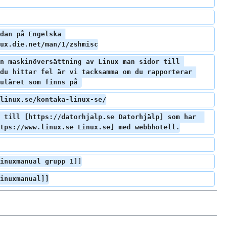
dan på Engelska 
ux.die.net/man/1/zshmisc
n maskinöversättning av Linux man sidor till 
du hittar fel är vi tacksamma om du rapporterar 
uläret som finns på 
linux.se/kontaka-linux-se/
 till [https://datorhjalp.se Datorhjälp] som har  
tps://www.linux.se Linux.se] med webbhotell.
inuxmanual grupp 1]]
inuxmanual]]