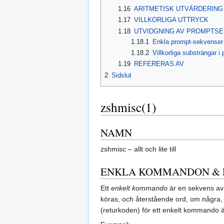
1.16
ARITMETISK UTVÄRDERING
1.17
VILLKORLIGA UTTRYCK
1.18
UTVIDGNING AV PROMPTS
1.18.1
Enkla prompt‑sekvenser 
1.18.2
Villkorliga substrängar i
1.19
REFERERAS AV
2
Sidslut
zshmisc(1)
NAMN
zshmisc – allt och lite till
ENKLA KOMMANDON & 
Ett
enkelt kommando
är en sekvens av 
köras, och återstående ord, om några
(returkoden) för ett enkelt kommando ä