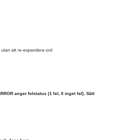
re utan att re‑expandera
ord
.
ERROR
anger felstatus (1 fel, 0 inget fel). Sätt