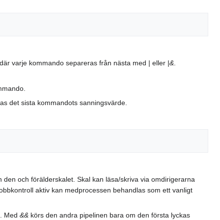
on där varje kommando separeras från nästa med
|
eller
|&
.
kommando.
ras det sista kommandots sanningsvärde.
en och förälderskalet. Skal kan läsa/skriva via omdirigerarna
jobbkontroll aktiv kan medprocessen behandlas som ett vanligt
. Med
&&
körs den andra pipelinen bara om den första lyckas