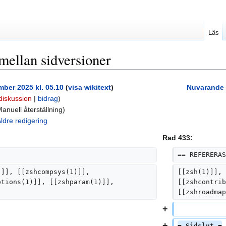
Läs
mellan sidversioner
mber 2025 kl. 05.10
(
visa wikitext
)
Nuvarande v
diskussion
|
bidrag
)
anuell återställning
ldre redigering
Rad 433:
== REFERERAS
)]], [[zshcompsys(1)]], 
[[zsh(1)]], 
ptions(1)]], [[zshparam(1)]], 
[[zshcontrib
[[zshroadmap
= Sidslut =