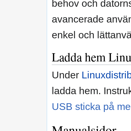
behov och datorns
avancerade använ
enkel och lättanvä
Ladda hem Lin
Under
Linuxdistri
ladda hem. Instru
USB sticka på me
Manualsidor