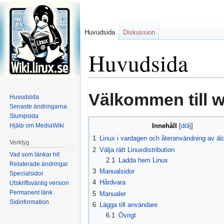
Huvudsida
Diskussion
Huvudsida
Hoppa
Hoppa
Välkommen till wi
Huvudsida
till
till
Senaste ändringarna
navigering
sök
Slumpsida
Hjälp om MediaWiki
Innehåll
1
Linux i vardagen och återanvändning av äld
Verktyg
2
Välja rätt Linuxdistribution
Vad som länkar hit
2.1
Ladda hem Linux
Relaterade ändringar
3
Manualsidor
Specialsidor
4
Hårdvara
Utskriftsvänlig version
Permanent länk
5
Manualer
Sidinformation
6
Lägga till användare
6.1
Övrigt