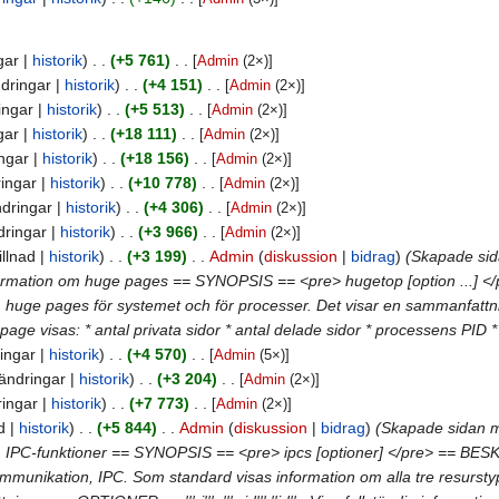
gar
historik
+5 761
‎
[
Admin
‎ (2×)]
dringar
historik
+4 151
‎
[
Admin
‎ (2×)]
ingar
historik
+5 513
‎
[
Admin
‎ (2×)]
gar
historik
+18 111
‎
[
Admin
‎ (2×)]
ngar
historik
+18 156
‎
[
Admin
‎ (2×)]
ingar
historik
+10 778
‎
[
Admin
‎ (2×)]
ndringar
historik
+4 306
‎
[
Admin
‎ (2×)]
dringar
historik
+3 966
‎
[
Admin
‎ (2×)]
illnad
historik
+3 199
Admin
diskussion
bidrag
(Skapade sid
formation om huge pages == SYNOPSIS == <pre> hugetop [option ...] <
 huge pages för systemet och för processer. Det visar en sammanfattn
page visas: * antal privata sidor * antal delade sidor * processens 
ingar
historik
+4 570
‎
[
Admin
‎ (5×)]
ändringar
historik
+3 204
‎
[
Admin
‎ (2×)]
ringar
historik
+7 773
‎
[
Admin
‎ (2×)]
d
historik
+5 844
Admin
diskussion
bidrag
(Skapade sidan me
 IPC-funktioner == SYNOPSIS == <pre> ipcs [optioner] </pre> == BESKRI
mmunikation, IPC. Som standard visas information om alla tre resursty