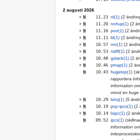
2 augusti 2026
N
11.23
nl(1)
‎‎
2 ändrin
N
11.20
nohup(1)
‎‎
2 än
N
11.16
pon(1)
‎‎
2 ändr
N
11.11
ld(1)
‎‎
2 ändrin
N
10.57
nm(1)
‎‎
2 ändri
N
10.53
ndiff(1)
‎‎
2 ändr
N
10.48
gstack(1)
‎‎
2 ä
N
10.46
pmap(1)
‎‎
2 än
N
10.43
hugetop(1)
sk
rapportera in
information om
minst en huge 
N
10.29
lsirq(1)
‎‎
5 ändr
N
10.19
pcp-ipcs(1)
‎‎
2 
N
10.14
lsipc(1)
‎‎
2 änd
N
09.52
ipcs(1)
skillna
information om
interprocessko