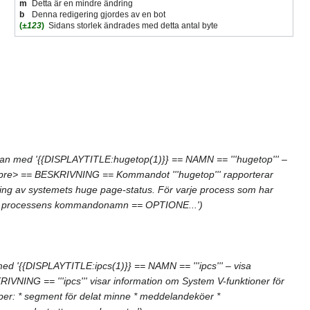
m
Detta är en mindre ändring
b
Denna redigering gjordes av en bot
(
±123
)
Sidans storlek ändrades med detta antal byte
an med '{{DISPLAYTITLE:hugetop(1)}} == NAMN == '''hugetop''' –
/pre> == BESKRIVNING == Kommandot '''hugetop''' rapporterar
ing av systemets huge page-status. För varje process som har
PID * processens kommandonamn == OPTIONE...')
d '{{DISPLAYTITLE:ipcs(1)}} == NAMN == '''ipcs''' – visa
VNING == '''ipcs''' visar information om System V-funktioner för
per: * segment för delat minne * meddelandeköer *