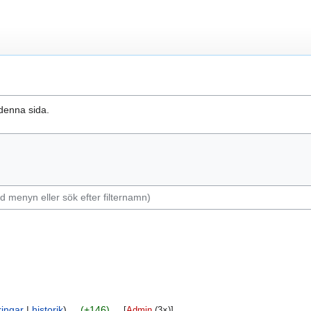
 denna sida.
ringar
historik
+146
‎
[
Admin
‎ (3×)]