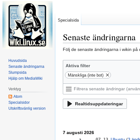
Specialsida
Senaste ändringarna
Hoppa
Hoppa
Följ de senaste ändringarna i wikin på
till
till
Huvudsida
navigering
sök
Aktiva filter
Senaste ändringarna
Slumpsida
Mänskliga (inte bot)
Hjälp om MediaWiki
Verktyg
Atom
Specialsidor
Realtidsuppdateringar
Utskriftsvänlig version
7 augusti 2026
07.13
Ubuntu
‎‎
3 änd