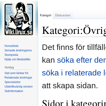
Kategori
Diskussion
Kategori:Övri
Hoppa
Hoppa
Det finns för tillf
Huvudsida
till
till
Senaste ändringarna
navigering
sök
Slumpsida
kan
söka efter den
Hjälp om MediaWiki
Verktyg
söka i relaterade 
Vad som länkar hit
Relaterade ändringar
Specialsidor
att skapa sidan.
Utskriftsvänlig version
Sidinformation
Sidor i kategor