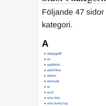
Följande 47 sidor 
kategori.
A
abipkgdiff
ac
addftinfo
addr2line
admin
afmtodit
ar
arch
aria chk(
aria dump log