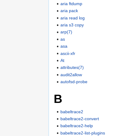
aria ftdump
aria pack
aria read log
aria s3 copy
arp(7)
as
asa
ascii-xfr
At
attributes(7)
audit2allow
autofsd-probe
B
babeltrace2
babeltrace2-convert
babeltrace2-help
babeltrace2-list-plugins