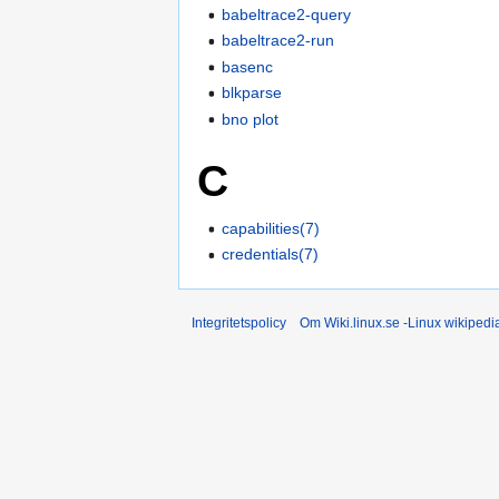
babeltrace2-query
babeltrace2-run
basenc
blkparse
bno plot
C
capabilities(7)
credentials(7)
Integritetspolicy
Om Wiki.linux.se -Linux wikiped