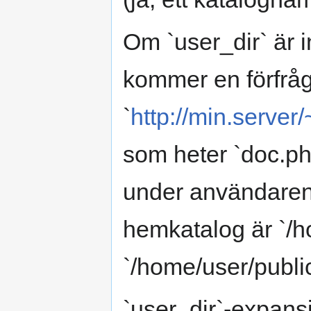
Om `user_dir` är in
kommer en förfrå
`
http://min.server
som heter `doc.ph
under användare
hemkatalog är `/h
`/home/user/publi
`user_dir`-expans