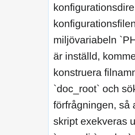
konfigurationsdire
konfigurationsfilen
miljövariabeln
är inställd, komme
konstruera filna
`doc_root` och sö
förfrågningen, så 
skript exekveras u