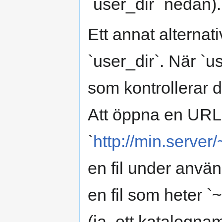
`user_dir` nedan).
Ett annat alterna
`user_dir`. När `us
som kontrollerar 
Att öppna en UR
`
http://min.server
en fil under anvä
en fil som heter `
(ja, ett katalogna