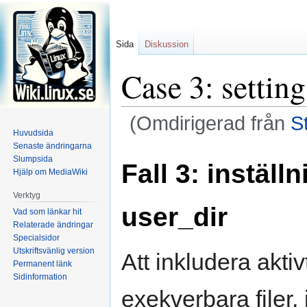
Sida
Diskussion
Case 3: setting
(Omdirigerad från
St
Huvudsida
Senaste ändringarna
Hoppa
Hoppa
Slumpsida
Fall 3: inställ
till
till
Hjälp om MediaWiki
navigering
sök
Verktyg
user_dir
Vad som länkar hit
Relaterade ändringar
Specialsidor
Utskriftsvänlig version
Att inkludera aktiv
Permanent länk
Sidinformation
exekverbara filer,