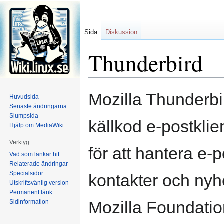
Sida
Diskussion
Thunderbird
Hoppa
Hoppa
Mozilla Thunderbi
Huvudsida
till
till
Senaste ändringarna
navigering
sök
Slumpsida
källkod e-postkli
Hjälp om MediaWiki
Verktyg
för att hantera e
Vad som länkar hit
Relaterade ändringar
Specialsidor
kontakter och nyh
Utskriftsvänlig version
Permanent länk
Mozilla Foundati
Sidinformation