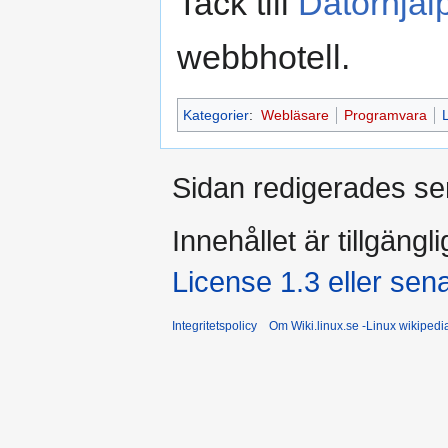
Tack till
Datorhjäl
webbhotell.
Kategorier
:
Webläsare
Programvara
Sidan redigerades se
Innehållet är tillgängl
License 1.3 eller sen
Integritetspolicy
Om Wiki.linux.se -Linux wikiped