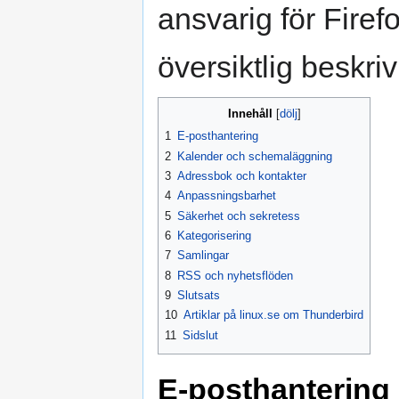
ansvarig för Fire
översiktlig beskri
Innehåll
1
E-posthantering
2
Kalender och schemaläggning
3
Adressbok och kontakter
4
Anpassningsbarhet
5
Säkerhet och sekretess
6
Kategorisering
7
Samlingar
8
RSS och nyhetsflöden
9
Slutsats
10
Artiklar på linux.se om Thunderbird
11
Sidslut
E-posthantering