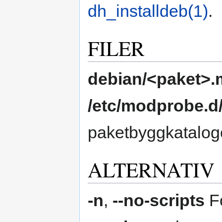
dh_installdeb(1)
.
FILER
debian/<paket>
/etc/modprobe.d
paketbyggkatalog
ALTERNATIV
-n
,
--no-scripts
Fö