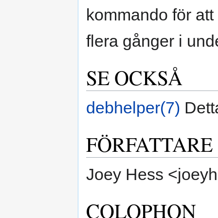
kommando för att u
flera gånger i unde
SE OCKSÅ
debhelper(7)
Dett
FÖRFATTARE
Joey Hess <joey
COLOPHON