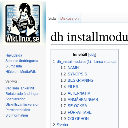
Sida
Diskussion
dh installmodu
Hoppa
Hoppa
Innehåll
Huvudsida
till
till
Senaste ändringarna
1
dh_installmodules(1) - Linux manual
navigering
sök
Slumpsida
1.1
NAMN
Hjälp om MediaWiki
1.2
SYNOPSIS
1.3
BESKRIVNING
Verktyg
1.4
FILER
Vad som länkar hit
1.5
ALTERNATIV
Relaterade ändringar
Specialsidor
1.6
ANMÄRKNINGAR
Utskriftsvänlig version
1.7
SE OCKSÅ
Permanent länk
1.8
FÖRFATTARE
Sidinformation
1.9
COLOPHON
2
Sidslut