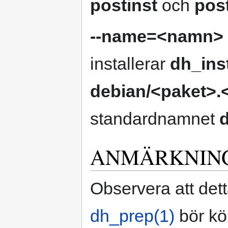
postinst
och
pos
--name=<namn>
installerar
dh_ins
debian/<paket>
standardnamnet
ANMÄRKNIN
Observera att det
dh_prep(1)
bör kö