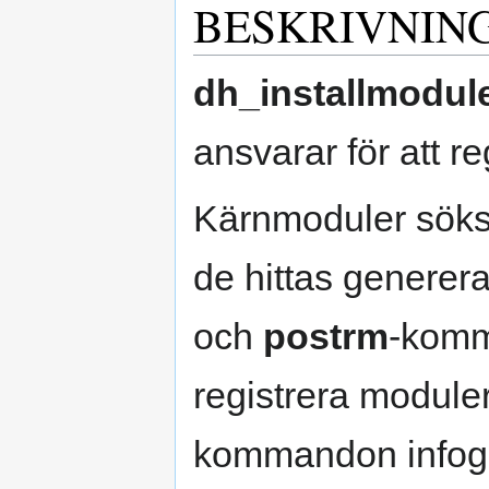
BESKRIVNIN
dh_installmodul
ansvarar för att r
Kärnmoduler söks
de hittas generer
och
postrm
-komm
registrera moduler
kommandon infogas