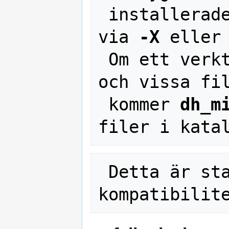
 installerade även om de uteslutits 
via 
-X
 eller
 Om ett verktyg hanterar en katalog 
och vissa fil
 kommer 
dh_m
 Detta är standardalternativet i 