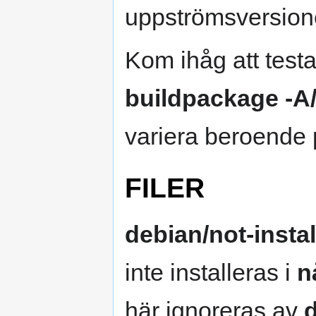
uppströmsversione
Kom ihåg att testa
buildpackage -A/-
variera beroende 
FILER
debian/not-insta
inte installeras i
n
här ignoreras av