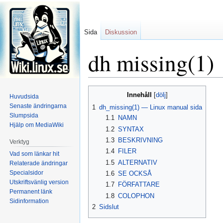
Sida
Diskussion
dh missing(1)
Hoppa
Hoppa
Innehåll
Huvudsida
till
till
Senaste ändringarna
1
dh_missing(1) — Linux manual sida
navigering
sök
Slumpsida
1.1
NAMN
Hjälp om MediaWiki
1.2
SYNTAX
1.3
BESKRIVNING
Verktyg
1.4
FILER
Vad som länkar hit
1.5
ALTERNATIV
Relaterade ändringar
Specialsidor
1.6
SE OCKSÅ
Utskriftsvänlig version
1.7
FÖRFATTARE
Permanent länk
1.8
COLOPHON
Sidinformation
2
Sidslut