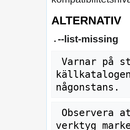
ALTERNATIV
--list-missing
 Varnar på stderr om filer från 
källkatalogen
 Observera att många debhelper-
verktyg marke