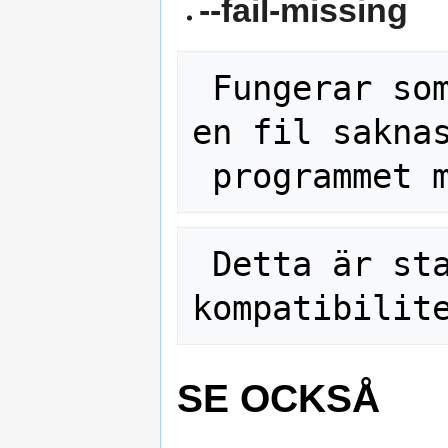
--fail-missing
 Fungerar so
en fil saknas
 Detta är standard i 
SE OCKSÅ