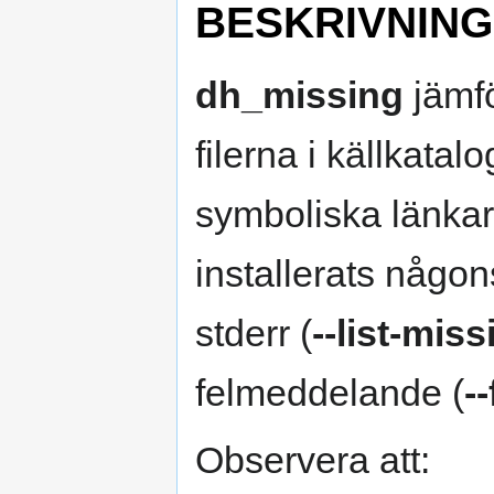
BESKRIVNING
dh_missing
jämfö
filerna i källkatal
symboliska länkar)
installerats någo
stderr (
--list-miss
felmeddelande (
-
Observera att: