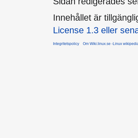
Sidan redigerades se
Innehållet är tillgängl
License 1.3 eller sen
Integritetspolicy
Om Wiki.linux.se -Linux wikiped