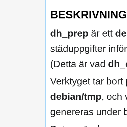
BESKRIVNING
dh_prep
är ett
de
städuppgifter infö
(Detta är vad
dh_
Verktyget tar bort
debian/tmp
, och 
genereras under 