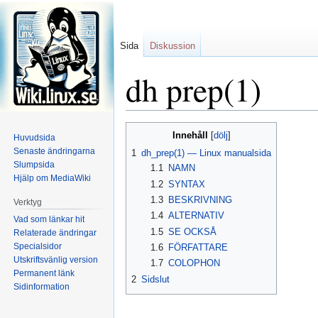
Sida
Diskussion
dh prep(1)
Hoppa
Hoppa
Innehåll
Huvudsida
till
till
Senaste ändringarna
1
dh_prep(1) — Linux manualsida
navigering
sök
Slumpsida
1.1
NAMN
Hjälp om MediaWiki
1.2
SYNTAX
1.3
BESKRIVNING
Verktyg
1.4
ALTERNATIV
Vad som länkar hit
1.5
SE OCKSÅ
Relaterade ändringar
Specialsidor
1.6
FÖRFATTARE
Utskriftsvänlig version
1.7
COLOPHON
Permanent länk
2
Sidslut
Sidinformation