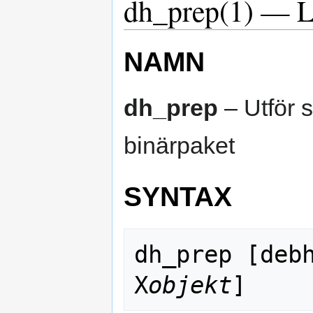
dh_prep(1) — L
NAMN
dh_prep
– Utför 
binärpaket
SYNTAX
dh_prep [deb
X
objekt