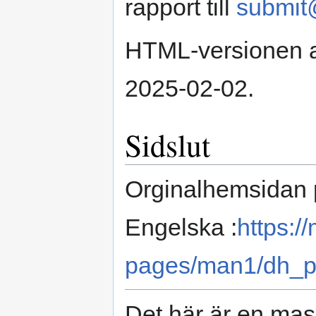
rapport till
submit
HTML-versionen a
2025-02-02.
Sidslut
Orginalhemsidan
Engelska :
https:/
pages/man1/dh_pr
Det här är en mas