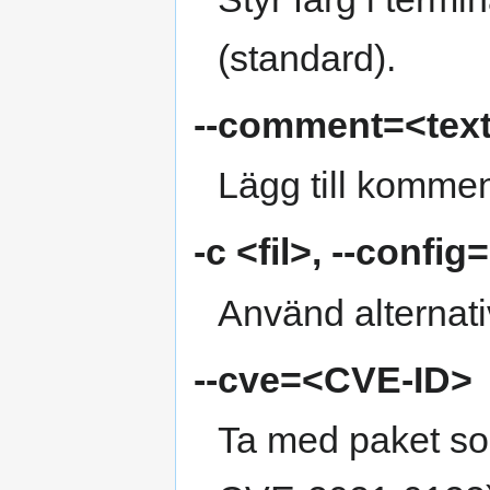
(standard).
--comment=<tex
Lägg till kommen
-c <fil>
,
--config=
Använd alternativ
--cve=<CVE-ID>
Ta med paket so