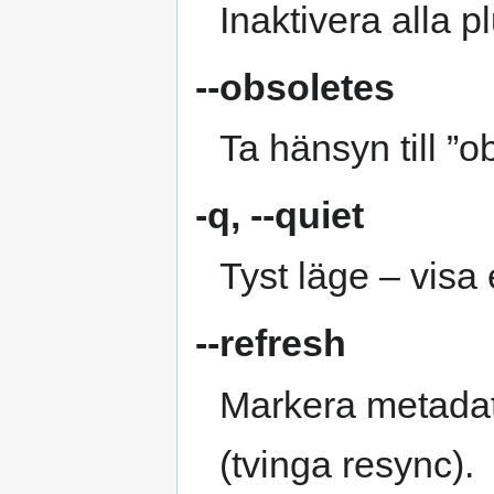
Inaktivera alla p
--obsoletes
Ta hänsyn till ”o
-q
,
--quiet
Tyst läge – visa
--refresh
Markera metadat
(tvinga resync).