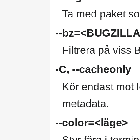
Ta med paket som
--bz=<BUGZILLA
Filtrera på viss 
-C
,
--cacheonly
Kör endast mot l
metadata.
--color=<läge>
Styr färg i termi