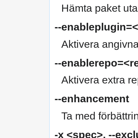
Hämta paket utan
--enableplugin
Aktivera angivna
--enablerepo=<r
Aktivera extra re
--enhancement
Ta med förbättri
-x <spec>
,
--exc