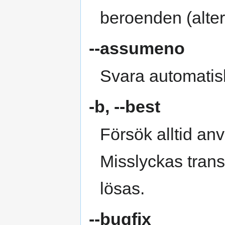
beroenden (altern
--assumeno
Svara automatiskt
-b
,
--best
Försök alltid an
Misslyckas tran
lösas.
--bugfix