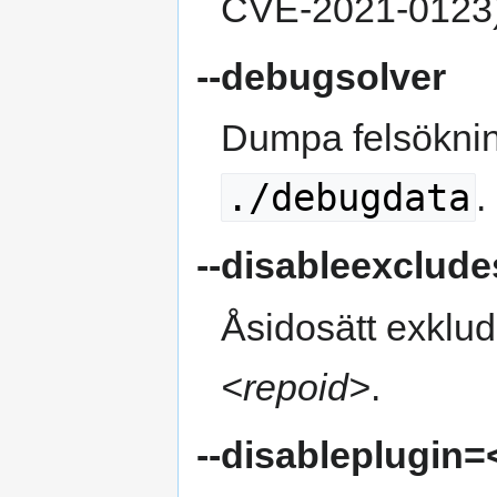
CVE‑2021‑0123)
--debugsolver
Dumpa felsökning
./debugdata
.
--disableexclude
Åsidosätt exklud
<repoid>
.
--disableplugin