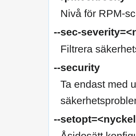
Nivå för RPM‑scr
--sec-severity=<
Filtrera säkerhet
--security
Ta endast med u
säkerhetsproble
--setopt=<nycke
Åsidosätt konfig