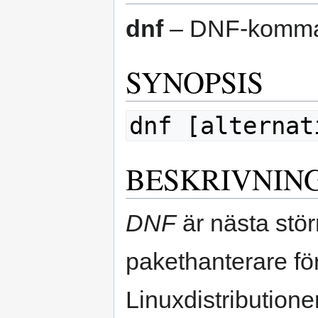
dnf
– DNF-komma
SYNOPSIS
dnf [alternat
BESKRIVNIN
DNF
är nästa stö
pakethanterare f
Linuxdistributioner