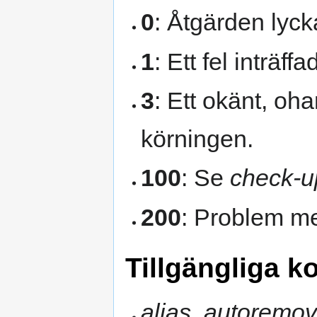
0
: Åtgärden lyc
1
: Ett fel inträf
3
: Ett okänt, oha
körningen.
100
: Se
check-u
200
: Problem me
Tillgängliga
alias
,
autoremo