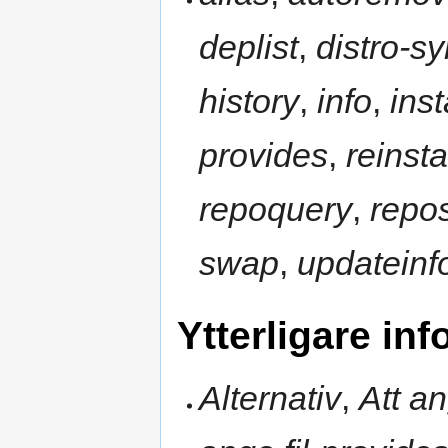
deplist
,
distro-s
history
,
info
,
inst
provides
,
reinsta
repoquery
,
repo
swap
,
updateinf
Ytterligare in
Alternativ
,
Att a