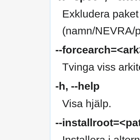
Exkludera paket
(namn/NEVRA/pr
--forcearch=<ar
Tvinga viss arki
-h
,
--help
Visa hjälp.
--installroot=<pa
Installera i alter