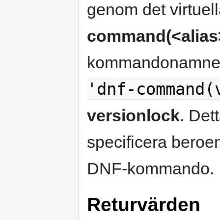
genom det virtuel
command(<alias
kommandonamnet; 
'dnf-command(
versionlock
. Det
specificera beroen
DNF-kommando.
Returvärden