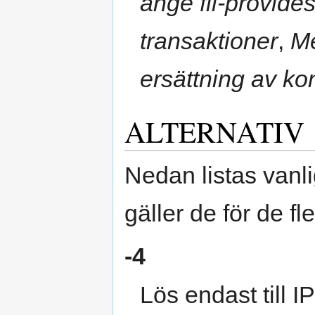
ange fil-provide
transaktioner
,
Me
ersättning av kon
ALTERNATIV
Nedan listas vanl
gäller de för de 
-4
Lös endast till I