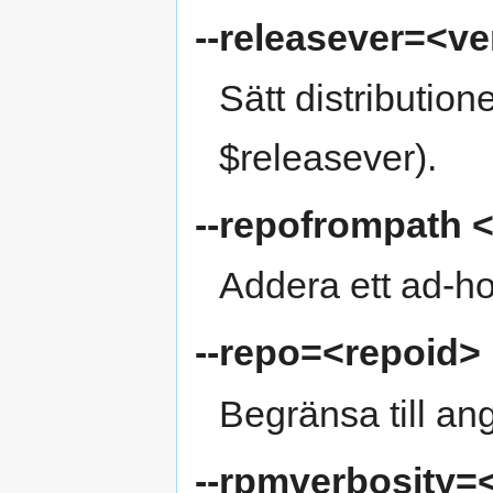
--releasever=<ve
Sätt distributio
$releasever).
--repofrompath 
Addera ett ad‑h
--repo=<repoid>
Begränsa till an
--rpmverbosity=