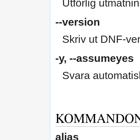
Utförlig utmatn
--version
Skriv ut DNF‑ver
-y
,
--assumeyes
Svara automatiskt
KOMMANDO
alias