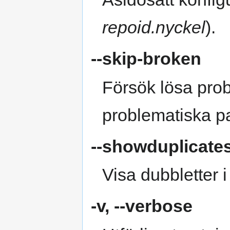
repoid.nyckel
).
--skip-broken
Försök lösa pro
problematiska p
--showduplicate
Visa dubbletter i
-v
,
--verbose