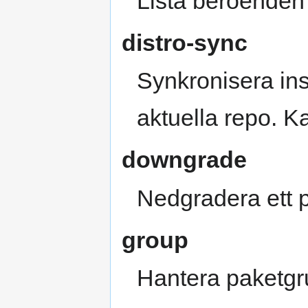
Lista beroenden 
distro-sync
Synkronisera inst
aktuella repo. K
downgrade
Nedgradera ett pa
group
Hantera paketgrup