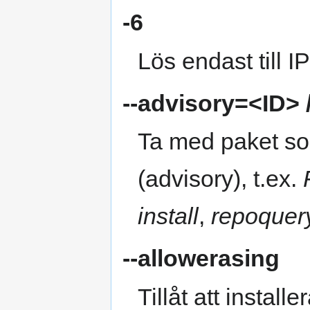
-6
Lös endast till I
--advisory=<ID>
Ta med paket som
(advisory), t.ex.
install
,
repoquer
--allowerasing
Tillåt att install