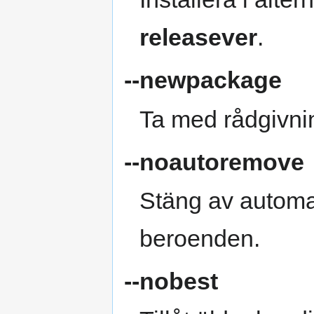
releasever
.
--newpackage
Ta med rådgivni
--noautoremove
Stäng av automat
beroenden.
--nobest