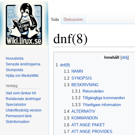
Sida
Diskussion
dnf(8)
Hoppa
Hoppa
Innehåll
Huvudsida
till
till
Senaste ändringarna
1
dnf(8)
navigering
sök
Slumpsida
1.1
NAMN
Hjälp om MediaWiki
1.2
SYNOPSIS
1.3
BESKRIVNING
Verktyg
1.3.1
Returvärden
Vad som länkar hit
1.3.2
Tillgängliga kommandon
Relaterade ändringar
Specialsidor
1.3.3
Ytterligare information
Utskriftsvänlig version
1.4
ALTERNATIV
Permanent länk
1.5
KOMMANDON
Sidinformation
1.6
ATT ANGE PAKET
1.7
ATT ANGE PROVIDES