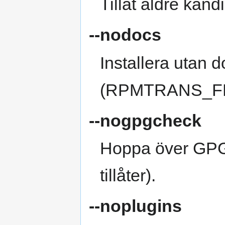
Tillåt äldre kan
--nodocs
Installera utan 
(RPMTRANS_F
--nogpgcheck
Hoppa över GPG
tillåter).
--noplugins