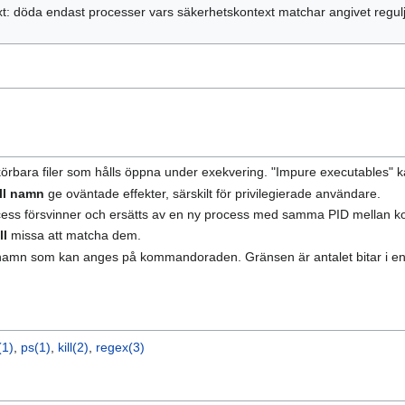
t: döda endast processer vars säkerhetskontext matchar angivet regu
r körbara filer som hålls öppna under exekvering. "Impure executables" k
all namn
ge oväntade effekter, särskilt för privilegierade användare.
ess försvinner och ersätts av en ny process med samma PID mellan ko
ll
missa att matcha dem.
namn som kan anges på kommandoraden. Gränsen är antalet bitar i e
(1)
,
ps(1)
,
kill(2)
,
regex(3)