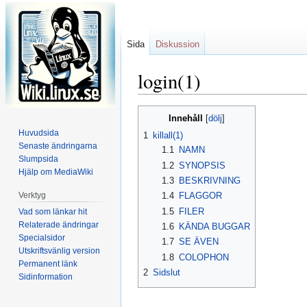
Sida
Diskussion
login(1)
Hoppa
Hoppa
Innehåll
till
till
Huvudsida
1
killall(1)
navigering
sök
Senaste ändringarna
1.1
NAMN
Slumpsida
1.2
SYNOPSIS
Hjälp om MediaWiki
1.3
BESKRIVNING
Verktyg
1.4
FLAGGOR
1.5
FILER
Vad som länkar hit
Relaterade ändringar
1.6
KÄNDA BUGGAR
Specialsidor
1.7
SE ÄVEN
Utskriftsvänlig version
1.8
COLOPHON
Permanent länk
2
Sidslut
Sidinformation