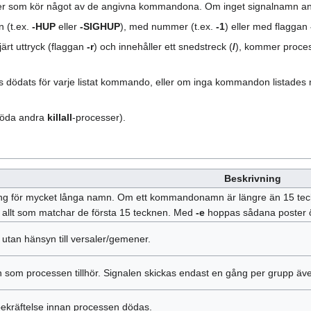
cesser som kör något av de angivna kommandona. Om inget signalnamn 
 (t.ex.
-HUP
eller
-SIGHUP
), med nummer (t.ex.
-1
) eller med flaggan
rt uttryck (flaggan
-r
) och innehåller ett snedstreck (
/
), kommer process
s dödats för varje listat kommando, eller om inga kommandon listades
 döda andra
killall
-processer).
Beskrivning
g för mycket långa namn. Om ett kommandonamn är längre än 15 tecken ka
allt som matchar de första 15 tecknen. Med
-e
hoppas sådana poster 
tan hänsyn till versaler/gemener.
som processen tillhör. Signalen skickas endast en gång per grupp äve
bekräftelse innan processen dödas.