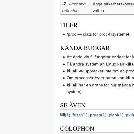
-Z, --context
Ange säkerhetskontex
mönster
valfria.
FILER
/proc — plats för proc-filsystemet.
KÄNDA BUGGAR
Att döda via fil fungerar endast fö
På andra system än Linux kan
kill
killall -w
upptäcker inte om en proc
Om processer byter namn kan
killa
killall
har en gräns för hur många 
system).
SE ÄVEN
kill(1)
,
fuser(1)
,
pgrep(1)
,
pidof(1)
,
pkill
COLOPHON