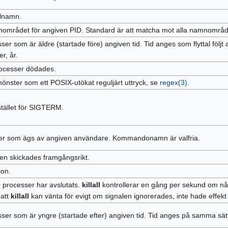
alnamn.
mrådet för angiven PID. Standard är att matcha mot alla namnområd
r som är äldre (startade före) angiven tid. Tid anges som flyttal följt
r, år.
rocesser dödades.
nster som ett POSIX-utökat reguljärt uttryck, se
regex(3)
.
stället för SIGTERM.
er som ägs av angiven användare. Kommandonamn är valfria.
en skickades framgångsrikt.
ion.
e processer har avslutats.
killall
kontrollerar en gång per sekund om någ
 att
killall
kan vänta för evigt om signalen ignorerades, inte hade effekt e
ser som är yngre (startade efter) angiven tid. Tid anges på samma s