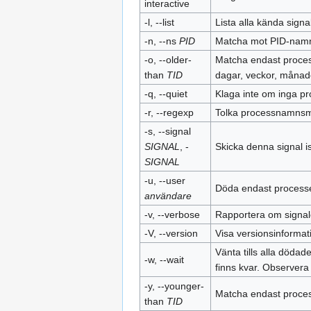
interactive
-l, --list
Lista alla kända sign
-n, --ns
PID
Matcha mot PID-namno
-o, --older-
Matcha endast processe
than
TID
dagar, veckor, månade
-q, --quiet
Klaga inte om inga p
-r, --regexp
Tolka processnamnsmö
-s, --signal
SIGNAL
, -
Skicka denna signal i
SIGNAL
-u, --user
Döda endast process
användare
-v, --verbose
Rapportera om signal
-V, --version
Visa versionsinformat
Vänta tills alla dödad
-w, --wait
finns kvar. Observera
-y, --younger-
Matcha endast proces
than
TID