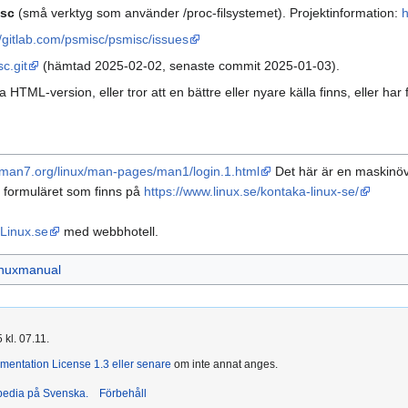
sc
(små verktyg som använder /proc-filsystemet). Projektinformation:
h
//gitlab.com/psmisc/psmisc/issues
c.git
(hämtad 2025-02-02, senaste commit 2025-01-03).
HTML-version, eller tror att en bättre eller nyare källa finns, eller 
//man7.org/linux/man-pages/man1/login.1.html
Det här är en maskinöver
 formuläret som finns på
https://www.linux.se/kontaka-linux-se/
Linux.se
med webbhotell.
inuxmanual
kl. 07.11.
entation License 1.3 eller senare
om inte annat anges.
ipedia på Svenska.
Förbehåll