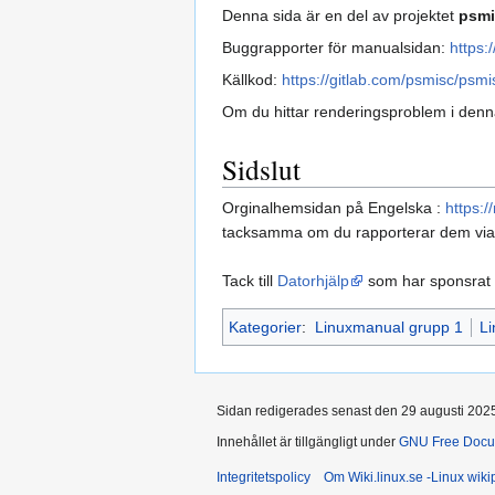
Denna sida är en del av projektet
psmi
Buggrapporter för manualsidan:
https:
Källkod:
https://gitlab.com/psmisc/psmis
Om du hittar renderingsproblem i denna 
Sidslut
Orginalhemsidan på Engelska :
https:
tacksamma om du rapporterar dem via
Tack till
Datorhjälp
som har sponsrat
Kategorier
:
Linuxmanual grupp 1
L
Sidan redigerades senast den 29 augusti 2025 
Innehållet är tillgängligt under
GNU Free Docum
Integritetspolicy
Om Wiki.linux.se -Linux wik