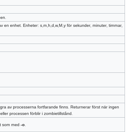
en.
 av en enhet. Enheter: s,m,h,d,w,M,y för sekunder, minuter, timmar,
ra av processerna fortfarande finns. Returnerar först när ingen
ller processen förblir i zombietillstånd.
ätt som med
-o
.