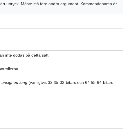
ljärt uttryck. Måste stå före andra argument. Kommandonamn är
an inte dödas på detta sätt.
ntrollerna.
n
unsigned long
(vanligtvis 32 för 32-bitars och 64 för 64-bitars