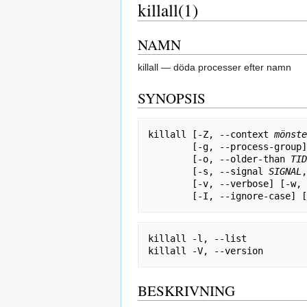
killall(1)
NAMN
killall — döda processer efter namn
SYNOPSIS
killall [-Z, --context 
mönste
        [-g, --process-g
        [-o, --older-than 
TID
        [-s, --signal 
SIGNAL
,
        [-v, --verbose] 
        [-I, --ignore-cas
killall -l, --list  

BESKRIVNING