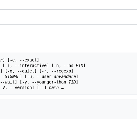
r
] [-e, --exact]  

roup] [-i, --interactive] [-n, --ns 
PID
]  

] [-q, --quiet] [-r, --regexp]  

 -
SIGNAL
] [-u, --user 
användare
]  

[-w, --wait] [-y, --younger-than 
TID
]  

e] [-V, --version] [--] 
namn