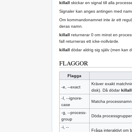
killall
skickar en signal till alla pro
Signaler kan anges antingen med namn
Om kommandonamnet inte är ett reguljä
deras namn.
killall
returnerar 0 om minst en proces
fall returneras ett icke-nollvärde.
killall
dödar aldrig sig själv (men kan
FLAGGOR
Flagga
Kräver exakt matchnin
-e, --exact
disk). Då dödar
killall
-I, --ignore-
Matcha processnamn u
case
-g, --process-
Döda processgruppen 
group
-i, --
Fråga interaktivt om 