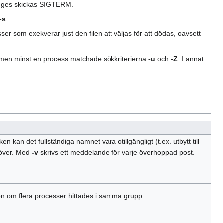
anges skickas SIGTERM.
-s
.
er som exekverar just den filen att väljas för att dödas, oavsett
 men minst en process matchade sökkriterierna
-u
och
-Z
. I annat
n det fullständiga namnet vara otillgängligt (t.ex. utbytt till
över. Med
-v
skrivs ett meddelande för varje överhoppad post.
n om flera processer hittades i samma grupp.