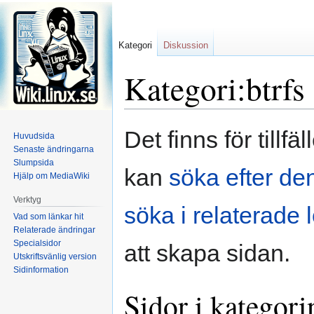
Kategori
Diskussion
Kategori:btrfs
Hoppa
Hoppa
Det finns för tillf
Huvudsida
till
till
Senaste ändringarna
navigering
sök
Slumpsida
kan
söka efter den
Hjälp om MediaWiki
Verktyg
söka i relaterade 
Vad som länkar hit
Relaterade ändringar
Specialsidor
att skapa sidan.
Utskriftsvänlig version
Sidinformation
Sidor i kategori