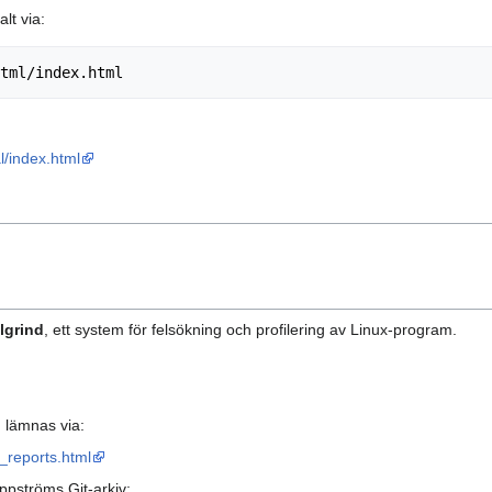
lt via:
l/index.html
lgrind
, ett system för felsökning och profilering av Linux-program.
 lämnas via:
_reports.html
ppströms Git-arkiv: