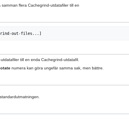
lå samman flera Cachegrind-utdatafiler till en
datafiler till en enda Cachegrind-utdatafil.
otate
numera kan göra ungefär samma sak, men bättre.
ill standardutmatningen.