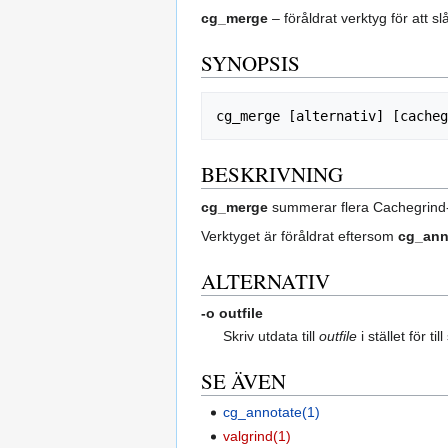
cg_merge
– föråldrat verktyg för att s
SYNOPSIS
BESKRIVNING
cg_merge
summerar flera Cachegrind-ut
Verktyget är föråldrat eftersom
cg_ann
ALTERNATIV
-o outfile
Skriv utdata till
outfile
i stället för t
SE ÄVEN
cg_annotate(1)
valgrind(1)