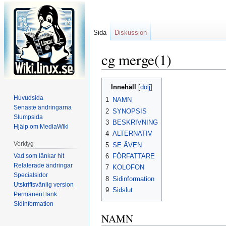
Sida
Diskussion
cg merge(1)
Hoppa
Hoppa
Innehåll
till
till
Huvudsida
1
NAMN
navigering
sök
Senaste ändringarna
2
SYNOPSIS
Slumpsida
3
BESKRIVNING
Hjälp om MediaWiki
4
ALTERNATIV
Verktyg
5
SE ÄVEN
Vad som länkar hit
6
FÖRFATTARE
Relaterade ändringar
7
KOLOFON
Specialsidor
8
Sidinformation
Utskriftsvänlig version
9
Sidslut
Permanent länk
Sidinformation
NAMN