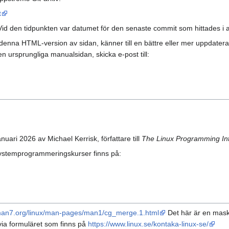
t
id den tidpunkten var datumet för den senaste commit som hittades i a
na HTML-version av sidan, känner till en bättre eller mer uppdaterad käl
n ursprungliga manualsidan, skicka e-post till:
ri 2026 av Michael Kerrisk, författare till
The Linux Programming In
ystemprogrammeringskurser finns på:
/man7.org/linux/man-pages/man1/cg_merge.1.html
Det här är en maski
ia formuläret som finns på
https://www.linux.se/kontaka-linux-se/