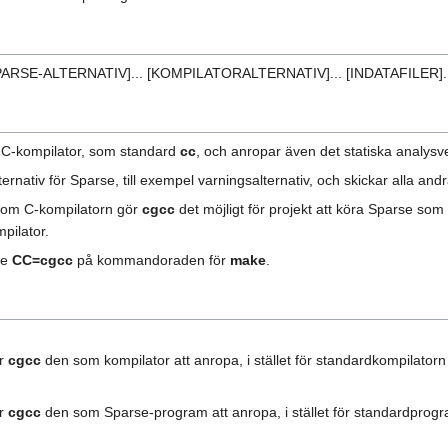
[SPARSE-ALTERNATIV]... [KOMPILATORALTERNATIV]... [INDATAFILER]..
n C-kompilator, som standard
cc
, och anropar även det statiska analysv
ativ för Sparse, till exempel varningsalternativ, och skickar alla andra 
som C-kompilatorn gör
cgcc
det möjligt för projekt att köra Sparse so
pilator.
ge
CC=cgcc
på kommandoraden för
make
.
er
cgcc
den som kompilator att anropa, i stället för standardkompilator
er
cgcc
den som Sparse-program att anropa, i stället för standardpro