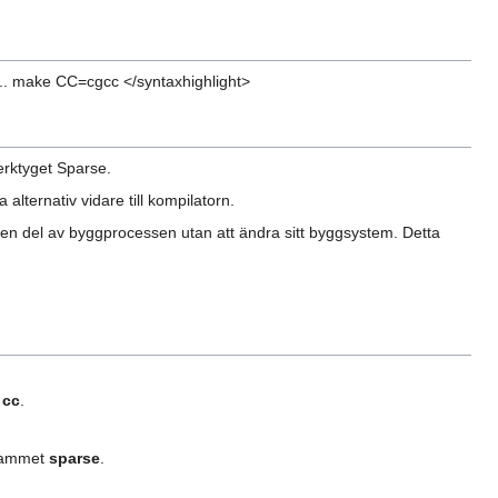
. make CC=cgcc </syntaxhighlight>
erktyget Sparse.
alternativ vidare till kompilatorn.
m en del av byggprocessen utan att ändra sitt byggsystem. Detta
n
cc
.
grammet
sparse
.