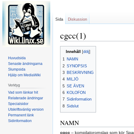
Sida
Diskussion
cgcc(1)
Hoppa
Hoppa
Innehåll
till
till
Huvudsida
1
NAMN
navigering
sök
Senaste ändringarna
2
SYNOPSIS
Slumpsida
3
BESKRIVNING
Hjälp om MediaWiki
4
MILJÖ
Verktyg
5
SE ÄVEN
Vad som länkar hit
6
KOLOFON
Relaterade ändringar
7
Sidinformation
Specialsidor
8
Sidslut
Utskriftsvänlig version
Permanent länk
NAMN
Sidinformation
cgcc
– kompilatoromslag som kör Spar