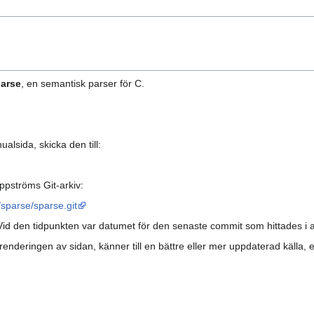
arse
, en semantisk parser för C.
lsida, skicka den till:
ppströms Git-arkiv:
/sparse/sparse.git
id den tidpunkten var datumet för den senaste commit som hittades i a
ingen av sidan, känner till en bättre eller mer uppdaterad källa, eller