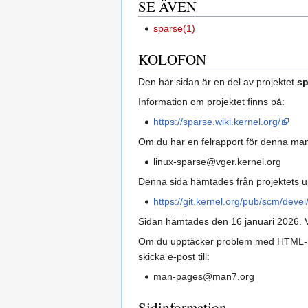
SE ÄVEN
sparse(1)
KOLOFON
Den här sidan är en del av projektet
sp
Information om projektet finns på:
https://sparse.wiki.kernel.org/
Om du har en felrapport för denna manua
linux-sparse@vger.kernel.org
Denna sida hämtades från projektets u
https://git.kernel.org/pub/scm/devel
Sidan hämtades den 16 januari 2026. V
Om du upptäcker problem med HTML-render
skicka e-post till:
man-pages@man7.org
Sidinformation