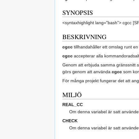
SYNOPSIS
<syntaxhighlight lang="bash"> cgcc 
BESKRIVNING
cgcc
tillhandahåller ett omslag runt e
cgcc
accepterar alla kommandoradsaltern
Genom att erbjuda samma gränssnitt 
görs genom att använda
cgcc
som kom
För många projekt fungerar det att an
MILJÖ
REAL_CC
Om denna variabel är satt använd
CHECK
Om denna variabel är satt använd