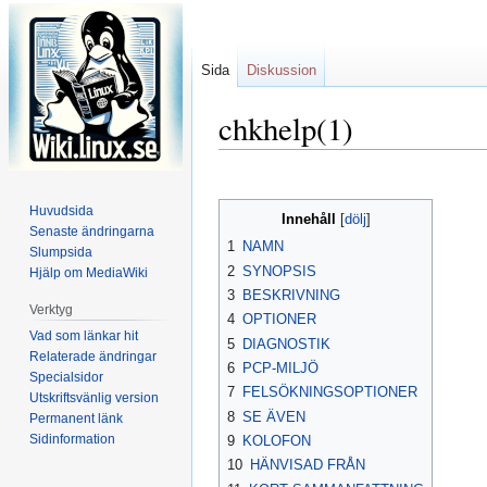
Sida
Diskussion
chkhelp(1)
Hoppa
Hoppa
till
till
Huvudsida
Innehåll
navigering
sök
Senaste ändringarna
1
NAMN
Slumpsida
2
SYNOPSIS
Hjälp om MediaWiki
3
BESKRIVNING
Verktyg
4
OPTIONER
Vad som länkar hit
5
DIAGNOSTIK
Relaterade ändringar
6
PCP-MILJÖ
Specialsidor
7
FELSÖKNINGSOPTIONER
Utskriftsvänlig version
8
SE ÄVEN
Permanent länk
Sidinformation
9
KOLOFON
10
HÄNVISAD FRÅN