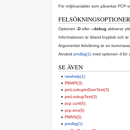
För miljövariabler som påverkar PCP-v
FELSÖKNINGSOPTIONE
Optionen
-D
eller
--debug
aktiverar ytt
Informationen är ibland kryptisk och är
Argumentet
felsökning
är en kommasepa
Använd
pmdbg(1)
med optionen
-l
för 
SE ÄVEN
newhelp(1)
PMAPI(3)
pmLookupInDomText(3)
pmLookupText(3)
pcp.conf(5)
pcp.env(5)
PMNS(5)
pmdbg(1)