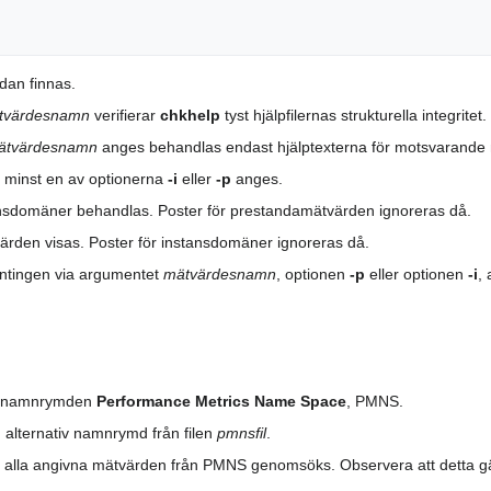
dan finnas.
tvärdesnamn
verifierar
chkhelp
tyst hjälpfilernas strukturella integritet.
ätvärdesnamn
anges behandlas endast hjälptexterna för motsvarande
minst en av optionerna
-i
eller
-p
anges.
tansdomäner behandlas. Poster för prestandamätvärden ignoreras då.
tvärden visas. Poster för instansdomäner ignoreras då.
ntingen via argumentet
mätvärdesnamn
, optionen
-p
eller optionen
-i
,
dnamnrymden
Performance Metrics Name Space
, PMNS.
n alternativ namnrymd från filen
pmnsfil
.
r alla angivna mätvärden från PMNS genomsöks. Observera att detta g