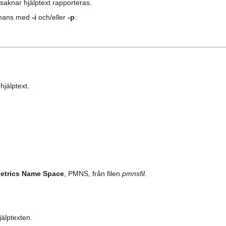
knar hjälptext rapporteras.
mmans med
-i
och/eller
-p
.
jälptext.
etrics Name Space
, PMNS, från filen
pmnsfil
.
älptexten.