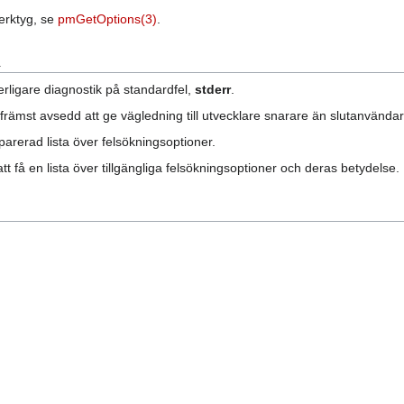
erktyg, se
pmGetOptions(3)
.
R
erligare diagnostik på standardfel,
stderr
.
 främst avsedd att ge vägledning till utvecklare snarare än slutanvändar
rerad lista över felsökningsoptioner.
att få en lista över tillgängliga felsökningsoptioner och deras betydelse.