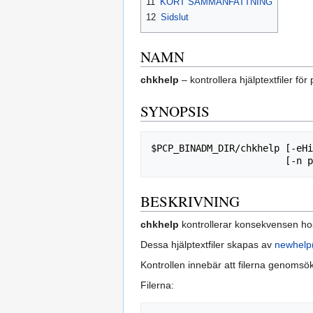
11
KORT SAMMANFATTNING
12
Sidslut
NAMN
chkhelp
– kontrollera hjälptextfiler f
SYNOPSIS
$PCP_BINADM_DIR/chkhelp [-eHi
BESKRIVNING
chkhelp
kontrollerar konsekvensen hos 
Dessa hjälptextfiler skapas av
newhelp
Kontrollen innebär att filerna genomsök
Filerna: