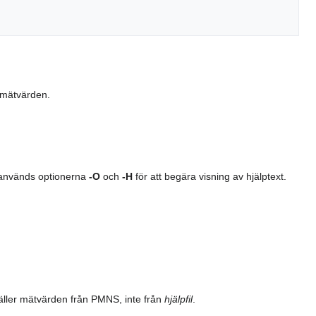
 mätvärden.
 används optionerna
-O
och
-H
för att begära visning av hjälptext.
äller mätvärden från PMNS, inte från
hjälpfil
.