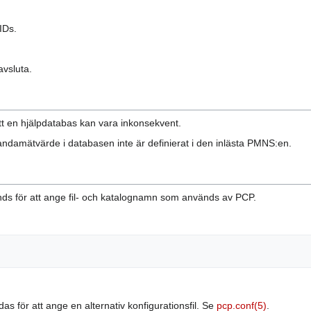
IDs.
vsluta.
att en hjälpdatabas kan vara inkonsekvent.
tandamätvärde i databasen inte är definierat i den inlästa PMNS:en.
ds för att ange fil- och katalognamn som används av PCP.
s för att ange en alternativ konfigurationsfil. Se
pcp.conf(5)
.