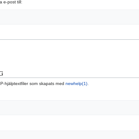
e-post till:
G
CP-hjälptextfiler som skapats med
newhelp(1)
.