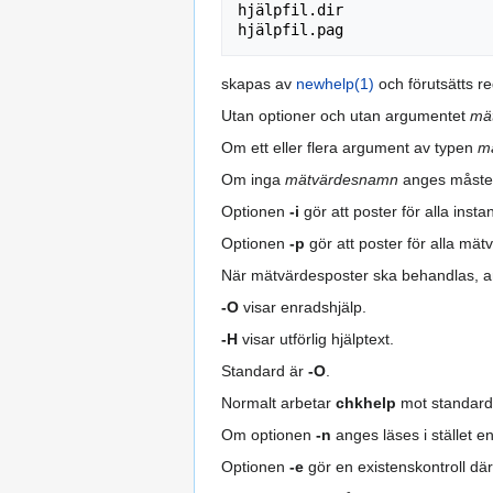
hjälpfil.dir

skapas av
newhelp(1)
och förutsätts re
Utan optioner och utan argumentet
mä
Om ett eller flera argument av typen
m
Om inga
mätvärdesnamn
anges måste 
Optionen
-i
gör att poster för alla ins
Optionen
-p
gör att poster för alla mä
När mätvärdesposter ska behandlas, a
-O
visar enradshjälp.
-H
visar utförlig hjälptext.
Standard är
-O
.
Normalt arbetar
chkhelp
mot standar
Om optionen
-n
anges läses i stället e
Optionen
-e
gör en existenskontroll dä