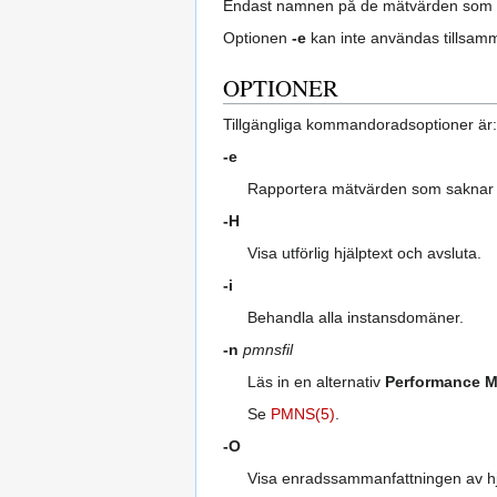
Endast namnen på de mätvärden som sa
Optionen
-e
kan inte användas tillsa
OPTIONER
Tillgängliga kommandoradsoptioner är:
-e
Rapportera mätvärden som saknar h
-H
Visa utförlig hjälptext och avsluta.
-i
Behandla alla instansdomäner.
-n
pmnsfil
Läs in en alternativ
Performance M
Se
PMNS(5)
.
-O
Visa enradssammanfattningen av hj