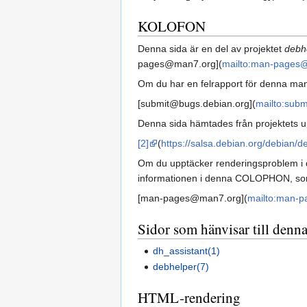
KOLOFON
Denna sida är en del av projektet
debh
pages@man7.org](
mailto:man-pages
Om du har en felrapport för denna manua
[submit@bugs.debian.org](
mailto:sub
Denna sida hämtades från projektets u
[2]
(
https://salsa.debian.org/debian/de
Om du upptäcker renderingsproblem i denn
informationen i denna COLOPHON, s
[man-pages@man7.org](
mailto:man-
Sidor som hänvisar till denna
dh_assistant(1)
debhelper(7)
HTML-rendering