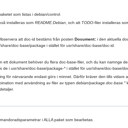
rpaketet som listas i debian/control.
ckså installeras som
README.Debian
, och att
TODO
-filer installeras s
. Observera att doc-id bestäms från posten
Document:
i den aktuella doc
/share/doc-base/package i stället för usr/share/doc-base/doc-id.
n ett dokument behöver du flera doc-base-filer, och du kan namnge dem 
s de i usr/share/doc-base/package-* i stället för usr/share/doc-base/doc
g för närvarande endast görs i minnet. Därför kräver den tills vidare a
ination med användning av filer av typen
debian/package.doc-base.*
k
 detaljer.
kommandoradsparametrar i ALLA paket som bearbetas.