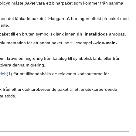
policyn måste
paket
vara ett binärpaket som kommer från samma
r med det länkade paketet. Flaggan
-A
har ingen effekt på paket med
 inte.
aket till en bruten symbolisk länk innan
dh_installdocs
anropas.
okumentation för ett annat paket, se till exempel
--doc-main-
 krävs en migrering från katalog till symbolisk länk, eller från
ktivera denna migrering.
ldeb(1)
för att tillhandahålla de relevanta kodsnuttarna för
från ett arkitekturoberoende paket till ett arkitekturberoende
te stöds.