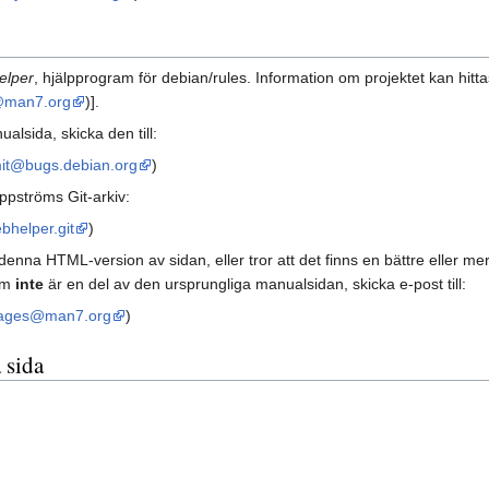
elper
, hjälpprogram för debian/rules. Information om projektet kan hitt
@man7.org
)].
lsida, skicka den till:
mit@bugs.debian.org
)
ppströms Git-arkiv:
bhelper.git
)
a HTML-version av sidan, eller tror att det finns en bättre eller mer upp
om
inte
är en del av den ursprungliga manualsidan, skicka e-post till:
pages@man7.org
)
 sida