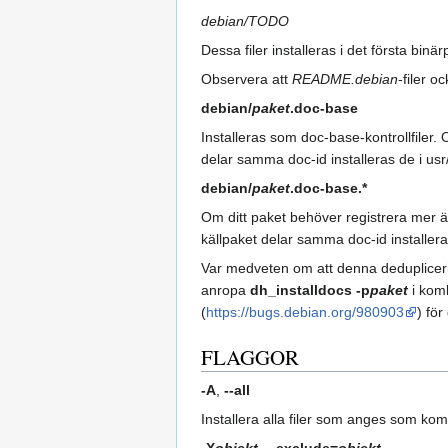
debian/TODO
Dessa filer installeras i det första binä
Observera att
README.debian
-filer o
debian/
paket
.doc-base
Installeras som doc-base-kontrollfiler
delar samma doc-id installeras de i usr
debian/
paket
.doc-base.*
Om ditt paket behöver registrera mer ä
källpaket delar samma doc-id installera
Var medveten om att denna deduplicerin
anropa
dh_installdocs -p
paket
i komb
(
https://bugs.debian.org/980903
) för
FLAGGOR
-A
,
--all
Installera alla filer som anges som 