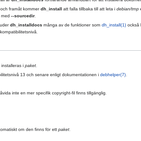
11 och framåt kommer
dh_install
att falla tillbaka till att leta i
debian/tmp
e
ta med
--sourcedir
.
bjuder
dh_installdocs
många av de funktioner som
dh_install(1)
också 
kompatibilitetsnivå.
installeras i
paket
.
bilitetsnivå 13 och senare enligt dokumentationen i
debhelper(7)
.
såvida inte en mer specifik copyright-fil finns tillgänglig.
tomatiskt om den finns för ett
paket
.