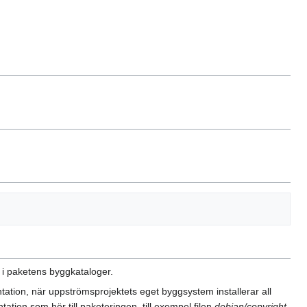
i paketens byggkataloger.
tation, när uppströmsprojektets eget byggsystem installerar all
ation som hör till paketeringen, till exempel filen
debian/copyright
.