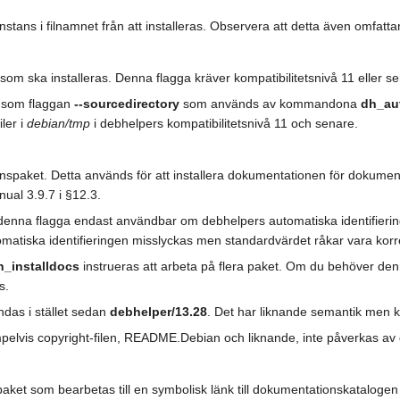
stans i filnamnet från att installeras. Observera att detta även omfattar
 som ska installeras. Denna flagga kräver kompatibilitetsnivå 11 eller sen
k som flaggan
--sourcedirectory
som används av kommandona
dh_au
iler i
debian/tmp
i debhelpers kompatibilitetsnivå 11 och senare.
nspaket. Detta används för att installera dokumentationen för dokumen
al 3.9.7 i §12.3.
är denna flagga endast användbar om debhelpers automatiska identifieri
matiska identifieringen misslyckas men standardvärdet råkar vara korr
h_installdocs
instrueras att arbeta på flera paket. Om du behöver d
s.
das i stället sedan
debhelper/13.28
. Det har liknande semantik men 
elvis copyright-filen, README.Debian och liknande, inte påverkas av d
aket som bearbetas till en symbolisk länk till dokumentationskatalogen