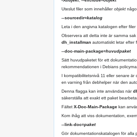
-X
objekt
,
--exclude=
objekt
Uteslut filer som innehåller
objekt
någon
--sourcedir=
katalog
Leta i den angivna katalogen efter filer
Observera att detta inte är samma sa
dh_installman
automatiskt letar efter f
--doc-main-package=
huvudpaket
Sätt huvudpaketet för ett dokumentatio
rekommendationen i Debians policymanu
I kompatibilitetsnivå 11 eller senare 
en varning från debhelper när den auto
Denna flagga kan inte användas när
d
säkerställa att exakt ett paket bearbeta
Fältet
X-Doc-Main-Package
kan använ
Kom ihåg att viss dokumentation, exemp
--link-doc=
paket
Gör dokumentationskatalogen för alla p