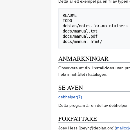
Detta är ett exempel på en fil av typen
README

TODO

debian/notes-for-maintainers.
docs/manual.txt

docs/manual.pdf

ANMÄRKNINGAR
Observera att
dh_installdocs
utan pro
hela innehållet i katalogen.
SE ÄVEN
debhelper(7)
Detta program är en del av debhelper.
FÖRFATTARE
Joey Hess [joeyh@debian.org](
mailto