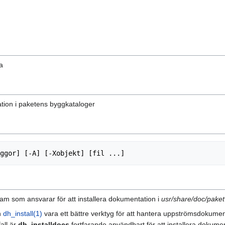
a
tion i paketens byggkataloger
am som ansvarar för att installera dokumentation i
usr/share/doc/paket
n
dh_install(1)
vara ett bättre verktyg för att hantera uppströmsdokumen
all är
dh_installdocs
fortfarande användbart för att installera dokument