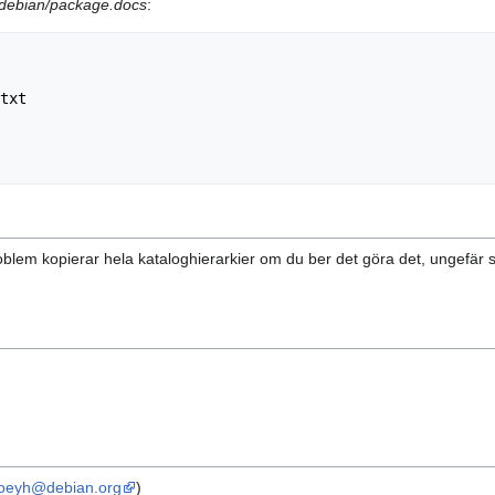
debian/package.docs
:
txt

blem kopierar hela kataloghierarkier om du ber det göra det, ungefär
:joeyh@debian.org
)