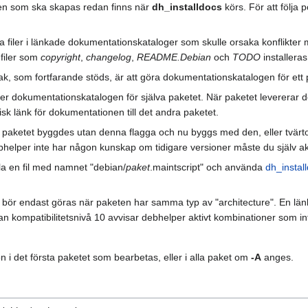
gen som ska skapas redan finns när
dh_installdocs
körs. För att följa 
era filer i länkade dokumentationskataloger som skulle orsaka konflikte
filer som
copyright
,
changelog
,
README.Debian
och
TODO
installeras
, som fortfarande stöds, är att göra dokumentationskatalogen för ett p
er dokumentationskatalogen för själva paketet. När paketet levererar d
sk länk för dokumentationen till det andra paketet.
 paketet byggdes utan denna flagga och nu byggs med den, eller tvärtom,
debhelper inte har någon kunskap om tidigare versioner måste du själv a
la en fil med namnet "debian/
paket
.maintscript" och använda
dh_instal
bör endast göras när paketen har samma typ av "architecture". En länk 
dan kompatibilitetsnivå 10 avvisar debhelper aktivt kombinationer som in
n i det första paketet som bearbetas, eller i alla paket om
-A
anges.