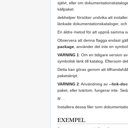
självt, eller om dokumentationskatalo
källpaket.
debhelper försöker undvika att install
länkade dokumentationskataloger, och 
En äldre metod för att uppnå samma sak
Observera att denna flagga endast gäll
package
, använder det inte en symboli
VARNING 1
: Om en tidigare version av
symbolisk länk till katalog. Eftersom 
Detta kan göras genom att tillhandahål
paketskript.
VARNING 2
: Användning av
--link-doc
paket, eller tvärtom, fungerar inte. Se
fil
...
Installera dessa filer som dokumentatio
EXEMPEL