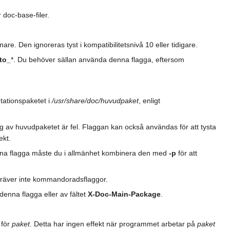
 doc-base-filer.
are. Den ignoreras tyst i kompatibilitetsnivå 10 eller tidigare.
to_
*. Du behöver sällan använda denna flagga, eftersom
tationspaketet i
/usr/share/doc/huvudpaket
, enligt
ng av huvudpaketet är fel. Flaggan kan också användas för att tysta
ekt.
enna flagga måste du i allmänhet kombinera den med
-p
för att
kräver inte kommandoradsflaggor.
enna flagga eller av fältet
X-Doc-Main-Package
.
 för
paket
. Detta har ingen effekt när programmet arbetar på
paket