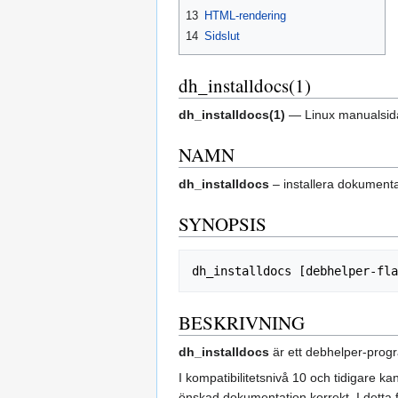
13
HTML-rendering
14
Sidslut
dh_installdocs(1)
dh_installdocs(1)
— Linux manualsid
NAMN
dh_installdocs
– installera dokumenta
SYNOPSIS
BESKRIVNING
dh_installdocs
är ett debhelper-progr
I kompatibilitetsnivå 10 och tidigare ka
önskad dokumentation korrekt. I detta f