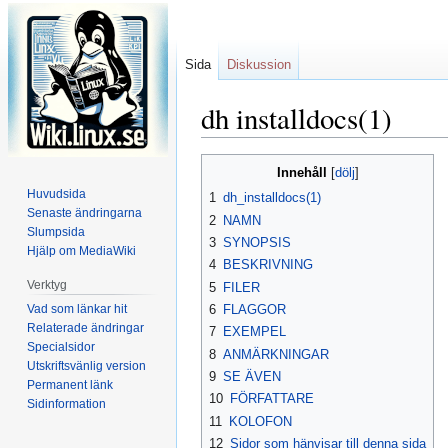
Sida
Diskussion
dh installdocs(1)
Hoppa
Hoppa
Innehåll
till
till
Huvudsida
1
dh_installdocs(1)
navigering
sök
Senaste ändringarna
2
NAMN
Slumpsida
3
SYNOPSIS
Hjälp om MediaWiki
4
BESKRIVNING
Verktyg
5
FILER
Vad som länkar hit
6
FLAGGOR
Relaterade ändringar
7
EXEMPEL
Specialsidor
8
ANMÄRKNINGAR
Utskriftsvänlig version
9
SE ÄVEN
Permanent länk
10
FÖRFATTARE
Sidinformation
11
KOLOFON
12
Sidor som hänvisar till denna sida