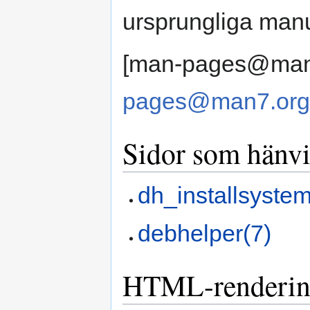
ursprungliga manua
[man-pages@man7
pages@man7.org
Sidor som hänvis
dh_installsyste
debhelper(7)
HTML-renderi