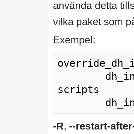
använda detta ti
vilka paket som p
Exempel:
override_dh_i
        dh_installinit -pfoo --only-
scripts

-R
,
--restart-aft