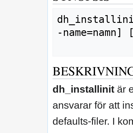
dh_installin
-name=namn] [
BESKRIVNIN
dh_installinit
är 
ansvarar för att in
defaults-filer. I k