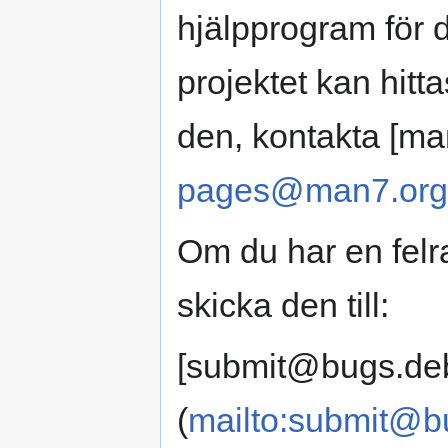
hjälpprogram för 
projektet kan hitt
den, kontakta [m
pages@man7.org
Om du har en felr
skicka den till:
[submit@bugs.deb
(
mailto:submit@b