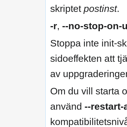
skriptet
postinst
.
-r
,
--no-stop-on-
Stoppa inte init-s
sidoeffekten att t
av uppgraderinge
Om du vill starta
använd
--restart
kompatibilitetsniv