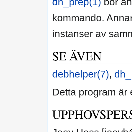
dh_prep(1)
bör an
kommando. Annars k
instanser av samma 
SE ÄVEN
debhelper(7)
,
dh_
Detta program är 
UPPHOVSPER