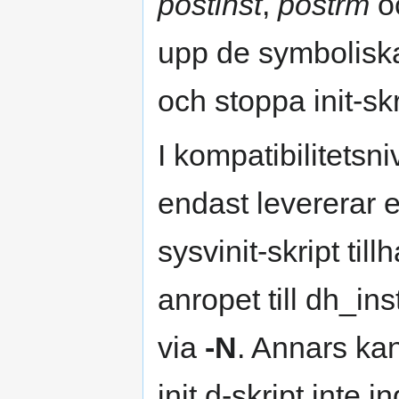
postinst
,
postrm
o
upp de symbolisk
och stoppa init-sk
I kompatibilitetsni
endast levererar e
sysvinit-skript til
anropet till dh_inst
via
-N
. Annars kan
init.d-skript inte i