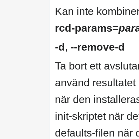
Kan inte kombin
rcd-params=
par
-d
,
--remove-d
Ta bort ett avslu
använd resultatet 
när den installera
init-skriptet när de
defaults-filen när 