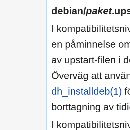
debian/
paket
.ups
I kompatibilitetsni
en påminnelse om 
av upstart-filen i
Överväg att använ
dh_installdeb(1)
fö
borttagning av tidi
I kompatibilitetsn