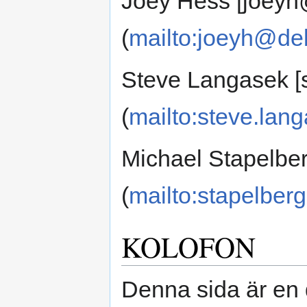
Joey Hess [joeyh
(
mailto:joeyh@de
Steve Langasek [
(
mailto:steve.la
Michael Stapelbe
(
mailto:stapelber
KOLOFON
Denna sida är en 