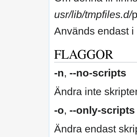
usr/lib/tmpfiles.d/
p
Används endast i 
FLAGGOR
-n
,
--no-scripts
Ändra inte skript
-o
,
--only-scripts
Ändra endast skr