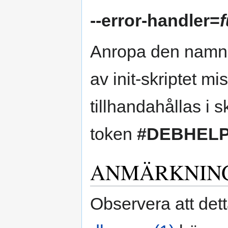
--error-handler=
Anropa den namng
av init-skriptet m
tillhandahållas i 
token
#DEBHEL
ANMÄRKNIN
Observera att det