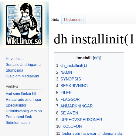
Sida
Diskussion
dh installinit(1
Hoppa
Hoppa
Innehåll
Huvudsida
till
till
Senaste ändringarna
1
dh_installinit(1)
navigering
sök
Slumpsida
2
NAMN
Hjälp om MediaWiki
3
SYNOPSIS
4
BESKRIVNING
Verktyg
5
FILER
Vad som länkar hit
6
FLAGGOR
Relaterade ändringar
Specialsidor
7
ANMÄRKNINGAR
Utskriftsvänlig version
8
SE ÄVEN
Permanent länk
9
UPPHOVSPERSONER
Sidinformation
10
KOLOFON
11
Sidor som hänvisar till denna sida