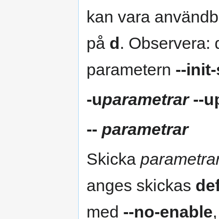
kan vara användba
på
d
. Observera: 
parametern
--init
-u
parametrar
--u
--
parametrar
Skicka
parametra
anges skickas
de
med
--no-enable
,