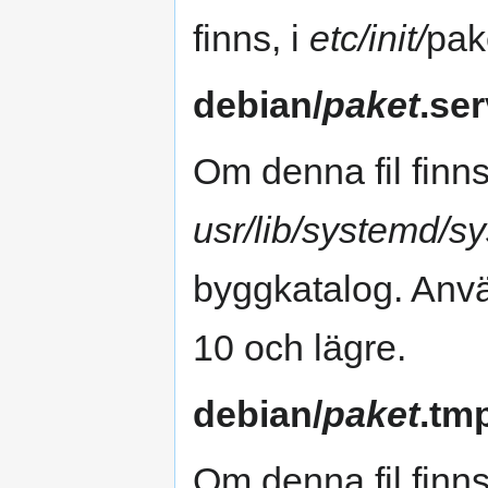
finns, i
etc/init/
pak
debian/
paket
.ser
Om denna fil finns
usr/lib/systemd/s
byggkatalog. Anvä
10 och lägre.
debian/
paket
.tmp
Om denna fil finns