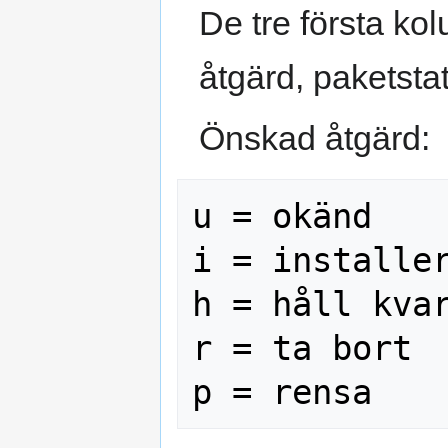
De tre första ko
åtgärd, paketstat
Önskad åtgärd:
u = okänd

i = installer
h = håll kvar
r = ta bort
