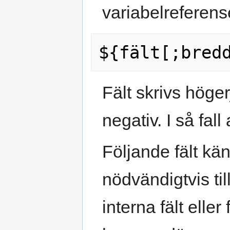
variabelreferense
Fält skrivs höge
negativ. I så fal
Följande fält kä
nödvändigtvis til
interna fält eller