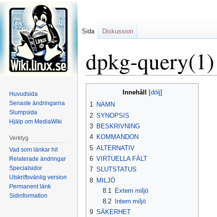
Sida
Diskussion
dpkg-query(1)
Hoppa
Hoppa
Innehåll
Huvudsida
till
till
Senaste ändringarna
1
NAMN
navigering
sök
Slumpsida
2
SYNOPSIS
Hjälp om MediaWiki
3
BESKRIVNING
4
KOMMANDON
Verktyg
5
ALTERNATIV
Vad som länkar hit
6
VIRTUELLA FÄLT
Relaterade ändringar
Specialsidor
7
SLUTSTATUS
Utskriftsvänlig version
8
MILJÖ
Permanent länk
8.1
Extern miljö
Sidinformation
8.2
Intern miljö
9
SÄKERHET