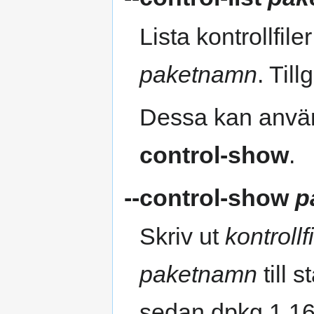
Lista kontrollfil
paketnamn
. Til
Dessa kan använ
control-show
.
--control-show
p
Skriv ut
kontrollfi
paketnamn
till 
sedan dpkg 1.16