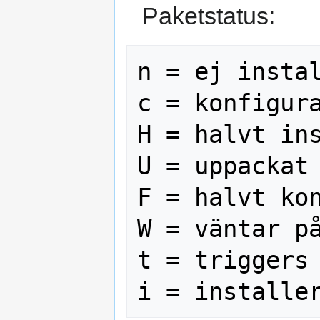
Paketstatus:
n = ej instal
c = konfigura
H = halvt ins
U = uppackat

F = halvt kon
W = väntar på
t = triggers 