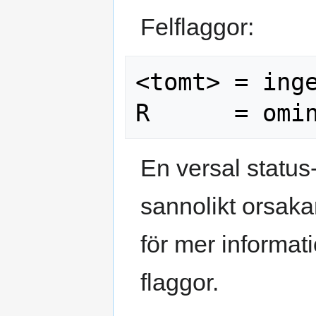
Felflaggor:
<tomt> = inge
En versal status-
sannolikt orsaka
för mer informat
flaggor.