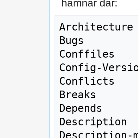
hamnar där:
Architecture

Bugs

Conffiles

Config-Versio
Conflicts

Breaks

Depends

Description

Description-m