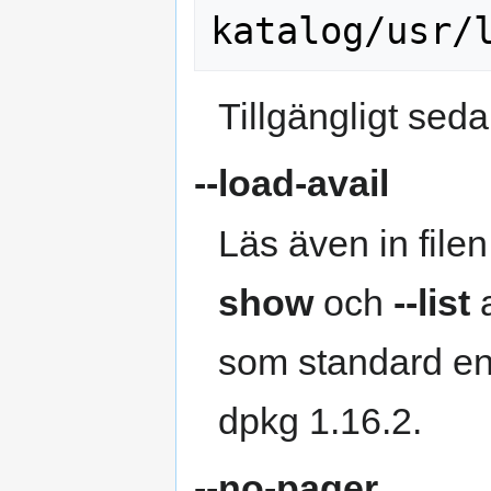
Tillgängligt sed
--load-avail
Läs även in file
show
och
--list
a
som standard end
dpkg 1.16.2.
--no-pager