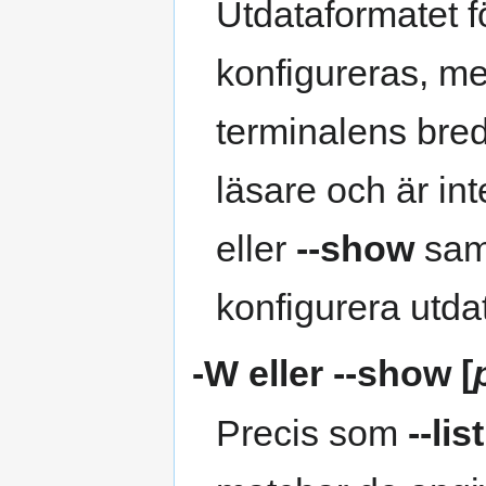
Utdataformatet fö
konfigureras, me
terminalens bred
läsare och är int
eller
--show
sa
konfigurera utda
-W
eller
--show
[
Precis som
--list