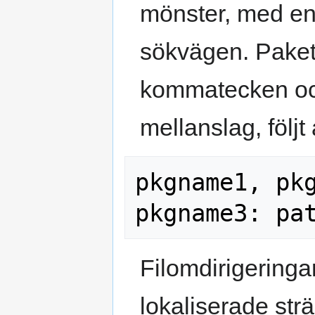
mönster, med en
sökvägen. Pake
kommatecken och
mellanslag, följ
pkgname1, pkg
Filomdirigeringa
lokaliserade str