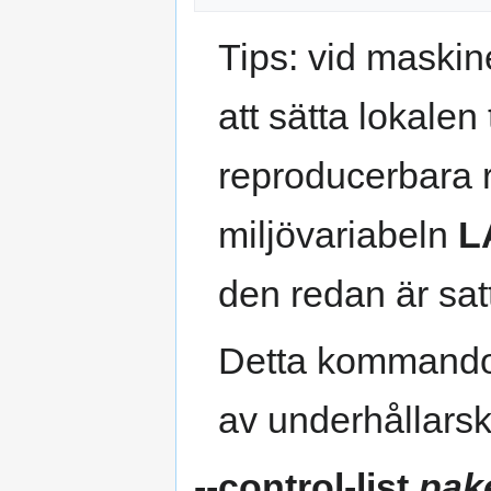
Tips: vid maskine
att sätta lokalen 
reproducerbara 
miljövariabeln
L
den redan är sat
Detta kommando l
av underhållarskri
--control-list
pak