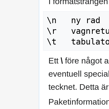
I formatsträngen
\n   ny rad

\r   vagnretu
Ett
\
före något a
eventuell specia
tecknet. Detta ä
Paketinformatio