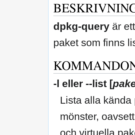
BESKRIVNIN
dpkg-query
är et
paket som finns li
KOMMANDO
-l
eller
--list
[
pak
Lista alla kända 
mönster, oavsett 
och virtuella pa