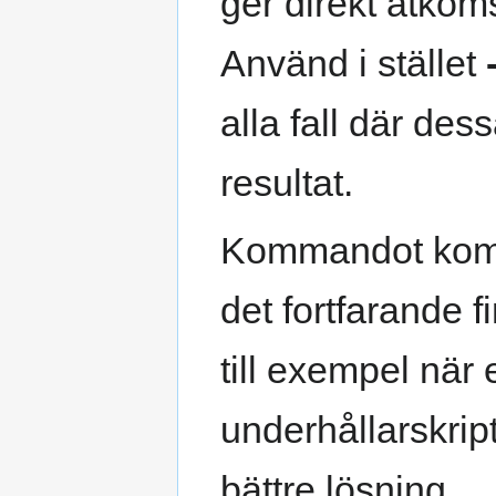
ger direkt åtkom
Använd i stället
alla fall där d
resultat.
Kommandot komme
det fortfarande f
till exempel när 
underhållarskrip
bättre lösning.