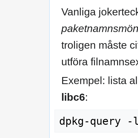
Vanliga jokertec
paketnamnsmön
troligen måste cit
utföra filnamnse
Exempel: lista 
libc6
: