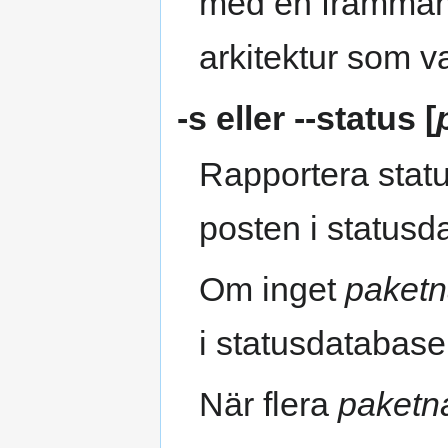
med en främmande
arkitektur som v
-s
eller
--status
[
Rapportera statu
posten i statusd
Om inget
paket
i statusdatabase
När flera
paket