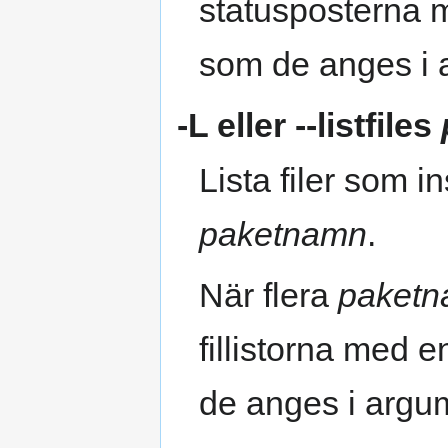
statusposterna 
som de anges i 
-L
eller
--listfiles
Lista filer som i
paketnamn
.
När flera
paket
fillistorna med 
de anges i argum