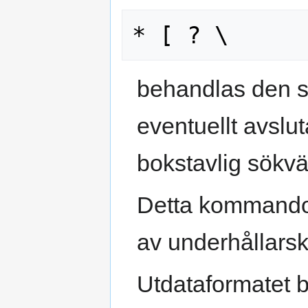
behandlas den s
eventuellt avsl
bokstavlig sökvä
Detta kommando l
av underhållarskri
Utdataformatet 