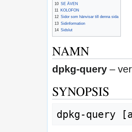
10
SE ÄVEN
11
KOLOFON
12
Sidor som hänvisar till denna sida
13
Sidinformation
14
Sidslut
NAMN
dpkg-query
– ver
SYNOPSIS