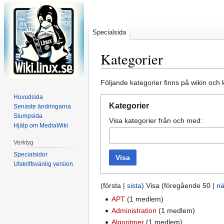
Specialsida
Kategorier
Hoppa
Hoppa
Följande kategorier finns på wikin och
till
till
Huvudsida
navigering
sök
Kategorier
Senaste ändringarna
Slumpsida
Visa kategorier från och med:
Hjälp om MediaWiki
Verktyg
Specialsidor
Visa
Utskriftsvänlig version
(första |
sista
) Visa (föregående 50 |
nä
APT
‏‎ (1 medlem)
Administration
‏‎ (1 medlem)
Algoritmer
‏‎ (1 medlem)