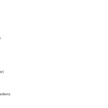
)
ar)
 medlem)