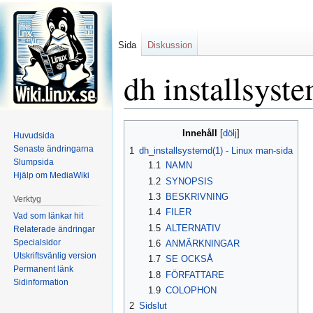
Sida
Diskussion
dh installsyst
Hoppa
Hoppa
Innehåll
Huvudsida
till
till
Senaste ändringarna
1
dh_installsystemd(1) - Linux man-sida
navigering
sök
Slumpsida
1.1
NAMN
Hjälp om MediaWiki
1.2
SYNOPSIS
1.3
BESKRIVNING
Verktyg
1.4
FILER
Vad som länkar hit
1.5
ALTERNATIV
Relaterade ändringar
Specialsidor
1.6
ANMÄRKNINGAR
Utskriftsvänlig version
1.7
SE OCKSÅ
Permanent länk
1.8
FÖRFATTARE
Sidinformation
1.9
COLOPHON
2
Sidslut