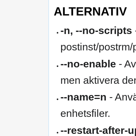
ALTERNATIV
-n, --no-scripts
postinst/postrm/
--no-enable
- Av
men aktivera den 
--name=n
- Anvä
enhetsfiler.
--restart-after-