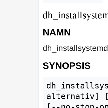
dh_installsyste
NAMN
dh_installsystemd 
SYNOPSIS
dh_installsy
alternativ] [
[--no-stop-on