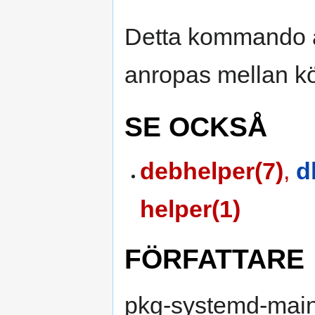
Detta kommando ä
anropas mellan k
SE OCKSÅ
debhelper(7)
,
d
helper(1)
FÖRFATTARE
pkg-systemd-maint