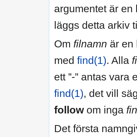
argumentet är en 
läggs detta arkiv til
Om
filnamn
är en 
med
find(1)
. Alla
f
ett ”-” antas vara
find(1)
, det vill s
follow
om inga
fi
Det första namngiv