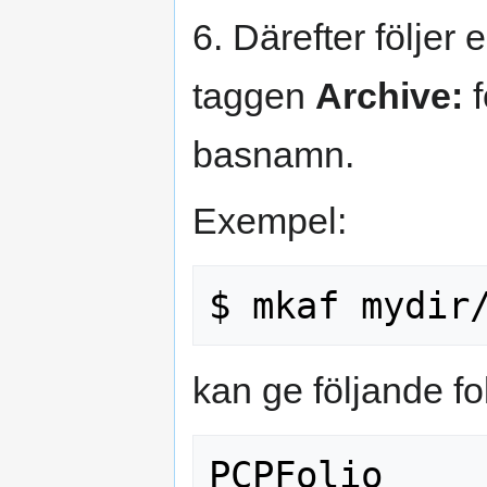
6. Därefter följer 
taggen
Archive:
f
basnamn.
Exempel:
kan ge följande foli
PCPFolio
