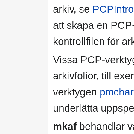
arkiv, se
PCPIntro
att skapa en PCP-a
kontrollfilen för ar
Vissa PCP-verkt
arkivfolior, till e
verktygen
pmchart
underlätta uppsp
mkaf
behandlar v