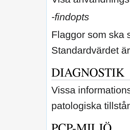
-findopts
Flaggor som ska sk
Standardvärdet ä
DIAGNOSTIK
Vissa informatio
patologiska tillst
PCP-MILJÖ