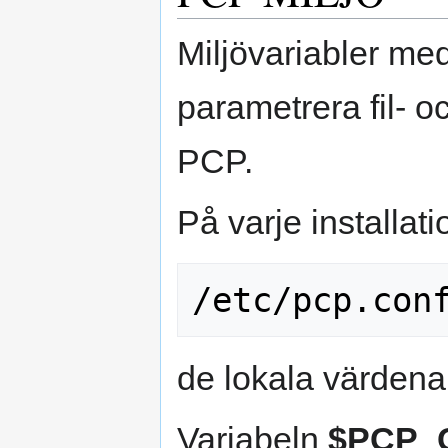
Miljövariabler med
parametrera fil-
PCP.
På varje installati
de lokala värdena 
Variabeln
$PCP_