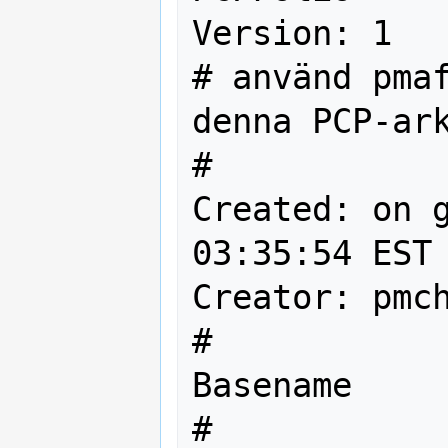
Version: 1

# använd pmaf
denna PCP-ark
#

Created: on g
03:35:54 EST 
Creator: pmch
#               Host     
Basename

#
