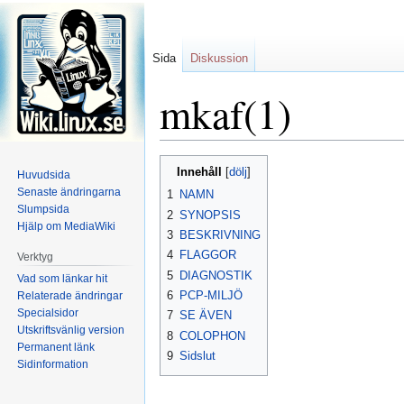
Sida
Diskussion
mkaf(1)
Hoppa
Hoppa
Innehåll
Huvudsida
till
till
Senaste ändringarna
1
NAMN
navigering
sök
Slumpsida
2
SYNOPSIS
Hjälp om MediaWiki
3
BESKRIVNING
4
FLAGGOR
Verktyg
5
DIAGNOSTIK
Vad som länkar hit
6
PCP-MILJÖ
Relaterade ändringar
Specialsidor
7
SE ÄVEN
Utskriftsvänlig version
8
COLOPHON
Permanent länk
9
Sidslut
Sidinformation