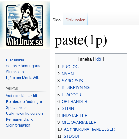
Sida
Diskussion
paste(1p)
Hoppa
Hoppa
Innehåll
Huvudsida
till
till
Senaste ändringarna
1
PROLOG
navigering
sök
Slumpsida
2
NAMN
Hjälp om MediaWiki
3
SYNOPSIS
4
BESKRIVNING
Verktyg
5
FLAGGOR
Vad som länkar hit
6
OPERANDER
Relaterade ändringar
Specialsidor
7
STDIN
Utskriftsvänlig version
8
INDATAFILER
Permanent länk
9
MILJÖVARIABLER
Sidinformation
10
ASYNKRONA HÄNDELSER
11
STDOUT