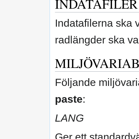
INDATAFILER
Indatafilerna ska v
radlängder ska v
MILJÖVARIA
Följande miljövar
paste
:
LANG
Ger ett standardvä