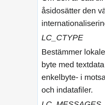
åsidosätter den vä
internationaliserin
LC_CTYPE
Bestämmer lokalen
byte med textdata
enkelbyte- i motsa
och indatafiler.
LC_MESSAGES