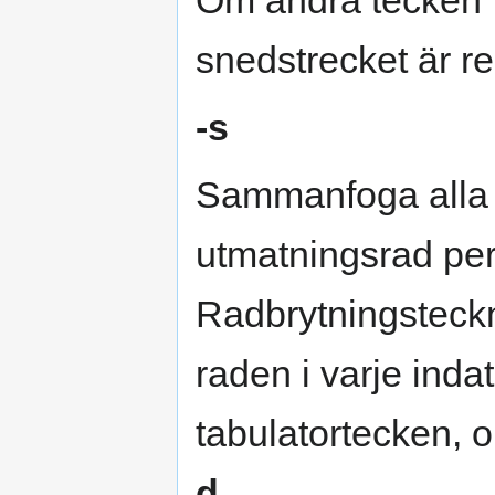
Om andra tecken f
snedstrecket är re
-s
Sammanfoga alla ra
utmatningsrad per
Radbrytningsteckne
raden i varje indat
tabulatortecken, 
d
.