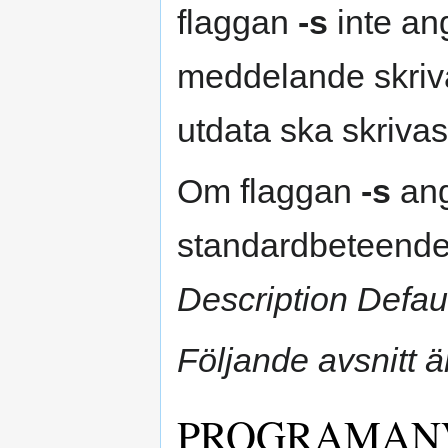
flaggan
-s
inte ang
meddelande skriva
utdata ska skrivas
Om flaggan
-s
ang
standardbeteendet
Description Defau
Följande avsnitt ä
PROGRAMAN