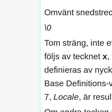
Omvänt snedstrec
\0
Tom sträng, inte 
följs av tecknet
x
,
definieras av nyc
Base Definitions-
7,
Locale
, är resu