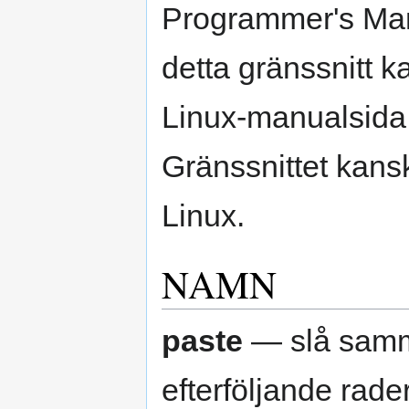
Programmer's Man
detta gränssnitt k
Linux-manualsida 
Gränssnittet kansk
Linux.
NAMN
paste
— slå samm
efterföljande rader 