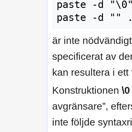
paste -d "\0"
är inte nödvändigt
specificerat av 
kan resultera i ett 
Konstruktionen
\0
avgränsare”, efte
inte följde syntax