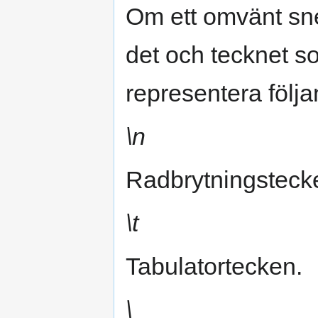
Om ett omvänt sn
det och tecknet so
representera följ
\n
Radbrytningsteck
\t
Tabulatortecken.
\