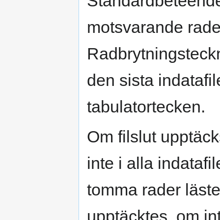
Standardbeteende
motsvarande rader 
Radbrytningsteckn
den sista indatafi
tabulatortecken.
Om filslut upptäcks
inte i alla indatafi
tomma rader lästes 
upptäcktes, om in