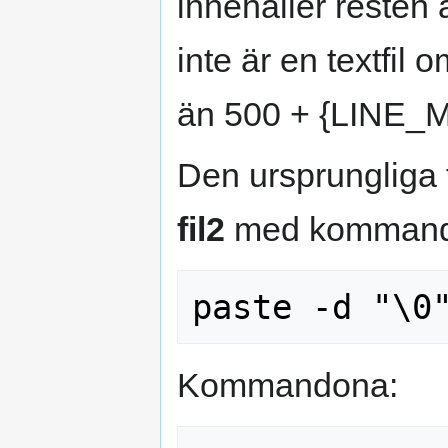
innehåller resten 
inte är en textfil 
än 500 + {LINE_M
Den ursprungliga 
fil2
med kommand
Kommandona: