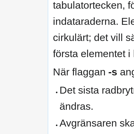
tabulatortecken, f
indataraderna. E
cirkulärt; det vill
första elementet i 
När flaggan
-s
ang
Det sista radbryt
ändras.
Avgränsaren ska å