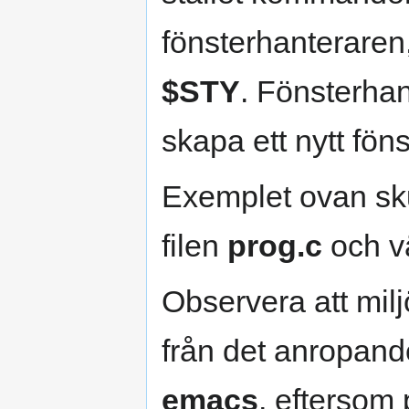
fönsterhanteraren
$STY
. Fönsterhan
skapa ett nytt föns
Exemplet ovan sku
filen
prog.c
och vä
Observera att milj
från det anropande 
emacs
, eftersom