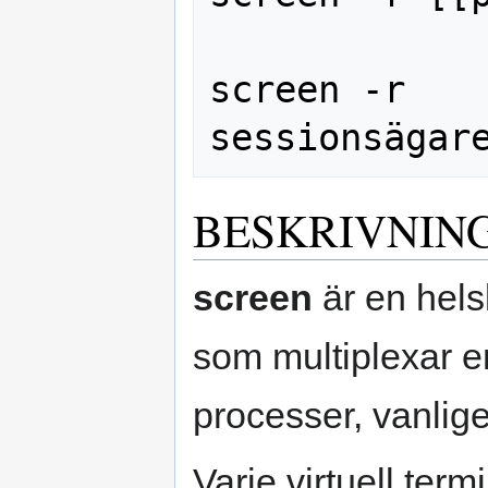
screen -r 
BESKRIVNIN
screen
är en hel
som multiplexar en
processer, vanlige
Varje virtuell term