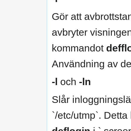
Gör att avbrottst
avbryter visningen
kommandot
deffl
Användning av de
-l
och
-ln
Slår inloggningslä
`/etc/utmp`. Det