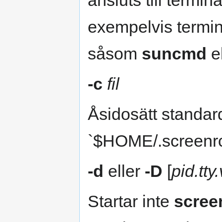
ansluts till termi
exempelvis termi
såsom
suncmd
el
-c
fil
Åsidosätt standard
`$HOME/.screenr
-d
eller
-D
[
pid.tty
Startar inte
scree