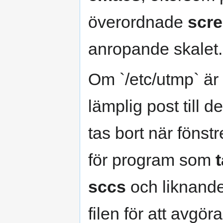
överordnade
scr
anropande skalet.
Om `/etc/utmp` är 
lämplig post till d
tas bort när fönst
för program som
t
sccs
och liknand
filen för att avgör