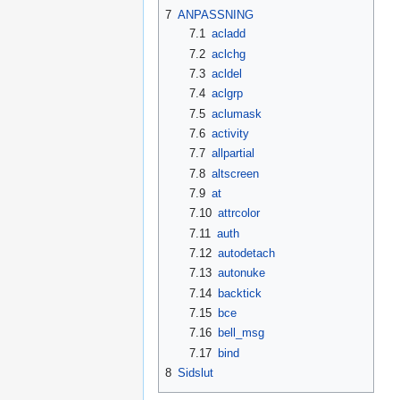
7
ANPASSNING
7.1
acladd
7.2
aclchg
7.3
acldel
7.4
aclgrp
7.5
aclumask
7.6
activity
7.7
allpartial
7.8
altscreen
7.9
at
7.10
attrcolor
7.11
auth
7.12
autodetach
7.13
autonuke
7.14
backtick
7.15
bce
7.16
bell_msg
7.17
bind
8
Sidslut