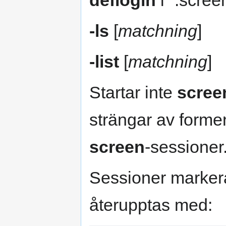
deflogin
i `.scree
-ls
[
matchning
]
-list
[
matchning
]
Startar inte
scree
strängar av form
screen
-sessioner
Sessioner marke
återupptas med: