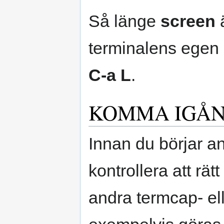
Så länge
screen
ä
terminalens egen 
C-a L
.
KOMMA IGÅ
Innan du börjar 
kontrollera att rät
andra termcap- el