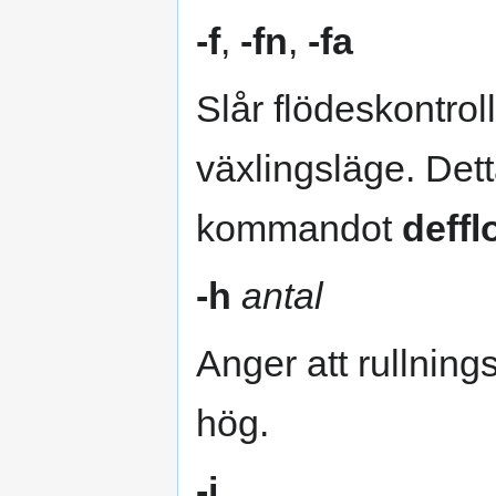
-f
,
-fn
,
-fa
Slår flödeskontroll
växlingsläge. De
kommandot
deffl
-h
antal
Anger att rullning
hög.
-i