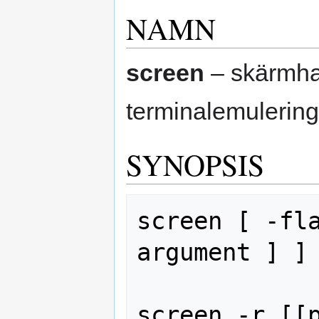
NAMN
screen
– skärmha
terminalemulering
SYNOPSIS
screen [ -fla
argument ] ]

screen -r [[p