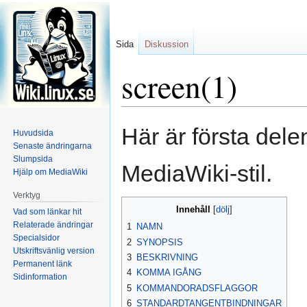
Sida
Diskussion
screen(1)
Hoppa
Hoppa
Här är första dele
Huvudsida
till
till
Senaste ändringarna
navigering
sök
Slumpsida
MediaWiki-stil.
Hjälp om MediaWiki
Verktyg
Innehåll
Vad som länkar hit
Relaterade ändringar
1
NAMN
Specialsidor
2
SYNOPSIS
Utskriftsvänlig version
3
BESKRIVNING
Permanent länk
4
KOMMA IGÅNG
Sidinformation
5
KOMMANDORADSFLAGGOR
6
STANDARDTANGENTBINDNINGAR