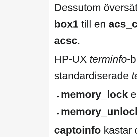
Dessutom översät
box1
till en
acs_c
acsc
.
HP-UX
terminfo
-b
standardiserade
t
memory_lock
e
memory_unloc
captoinfo
kastar 