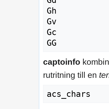
Gd           
Gh           
Gv           
Gc           
captoinfo
kombine
rutritning till en
te