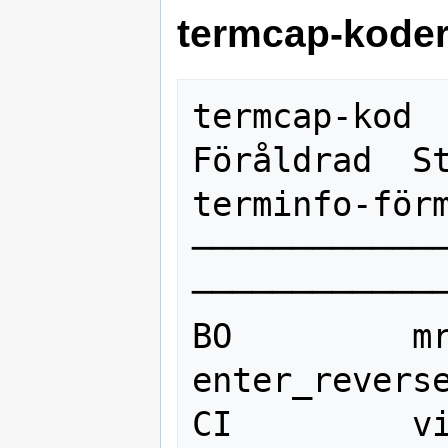
termcap-kode
termcap-kod

Föråldrad  Sta
terminfo-förm
────────────
─────────────
BO         mr   
enter_reverse
CI         vi   