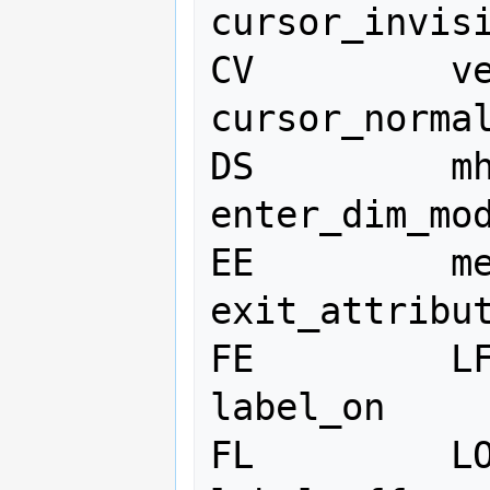
cursor_invisi
CV         ve   
cursor_normal
DS         mh   
enter_dim_mod
EE         me   
exit_attribut
FE         LF   
label_on

FL         LO   