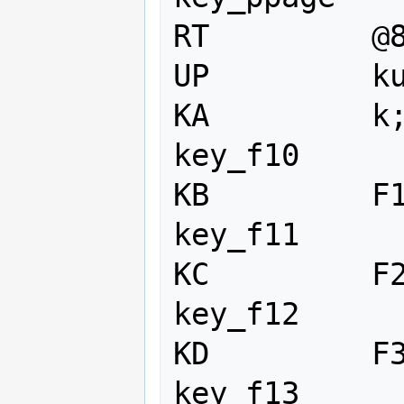
RT         @8
UP         ku
KA         k;
key_f10

KB         F1
key_f11

KC         F2
key_f12

KD         F3
key_f13
