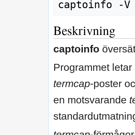
Beskrivning
captoinfo
översät
Programmet letar i 
termcap
-poster oc
en motsvarande
t
standardutmatnin
termcap
-förmågor