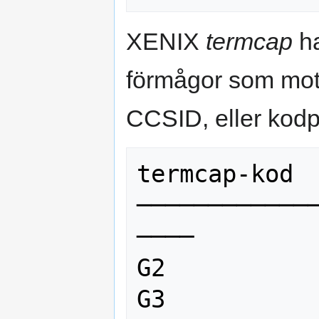
XENIX
termcap
ha
förmågor som mots
CCSID, eller kodp
termcap-kod  
────────────
────

G2           
G3           