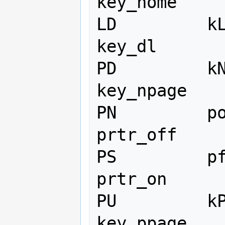
key_home

LD         kL  
key_dl

PD         kN  
key_npage

PN         po  
prtr_off

PS         pf  
prtr_on

PU         kP  
key_ppage
