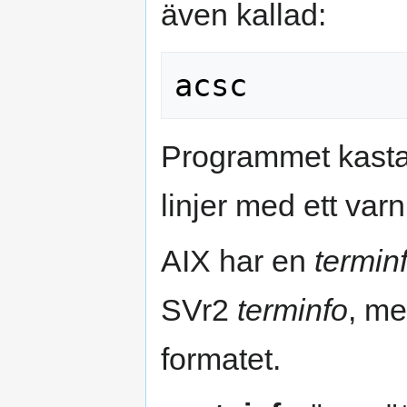
även kallad:
Programmet kast
linjer med ett va
AIX har en
termin
SVr2
terminfo
, me
formatet.