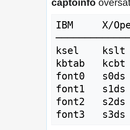
captoinfo
översät
IBM     X/Ope
─────────────
ksel    kslt

kbtab   kcbt

font0   s0ds

font1   s1ds

font2   s2ds
