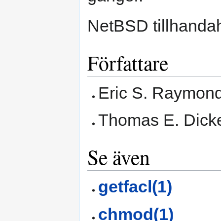
NetBSD tillhandah
Författare
Eric S. Raymon
Thomas E. Dicke
Se även
getfacl(1)
chmod(1)