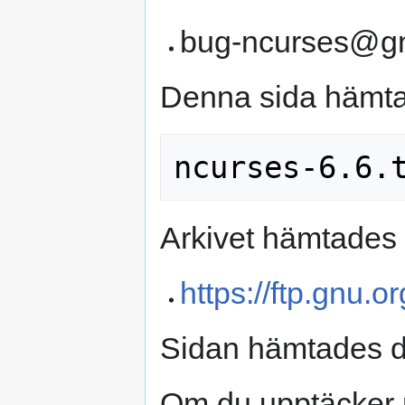
bug-ncurses@gn
Denna sida hämtad
Arkivet hämtades 
https://ftp.gnu.o
Sidan hämtades 
Om du upptäcker 