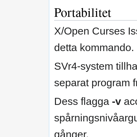
Portabilitet
X/Open Curses Iss
detta kommando.
SVr4-system tillh
separat program 
Dess flagga
-v
acc
spårningsnivåar
gånger.