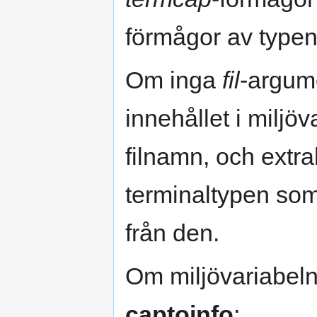
förmågor av type
Om inga
fil
-argum
innehållet i miljö
filnamn, och extra
terminaltypen som
från den.
Om miljövariabel
captoinfo
: