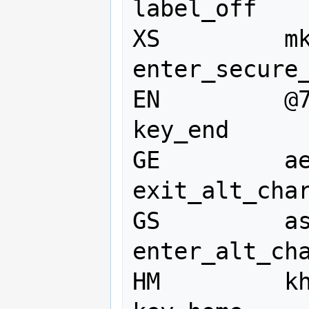
label_off

XS         mk   
enter_secure_
EN         @7  
key_end

GE         ae  
exit_alt_char
GS         as  
enter_alt_cha
HM         kh  