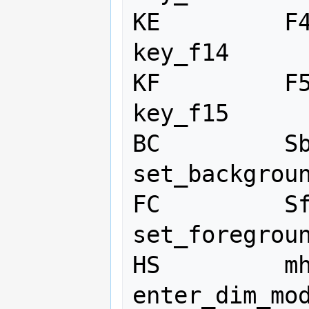
KE         F4
key_f14

KF         F5
key_f15

BC         Sb
set_backgroun
FC         Sf
set_foregroun
HS         mh   