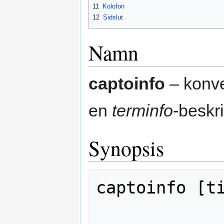
11
Kolofon
12
Sidslut
Namn
captoinfo
– konv
en
terminfo
-beskr
Synopsis
captoinfo [ti