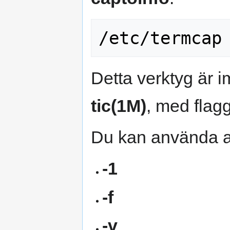
Detta verktyg är i
tic(1M)
, med fla
Du kan använda 
-1
-f
-v