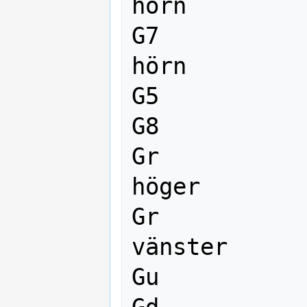
hörn

G7           
hörn

G5           
G8           
Gr           
höger

Gr           
vänster

Gu           