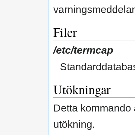
varningsmeddela
Filer
/etc/termcap
Standarddataba
Utökningar
Detta kommando ä
utökning.