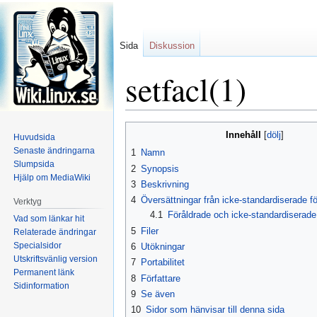
Sida
Diskussion
setfacl(1)
Hoppa
Hoppa
Innehåll
Huvudsida
till
till
Senaste ändringarna
1
Namn
navigering
sök
Slumpsida
2
Synopsis
Hjälp om MediaWiki
3
Beskrivning
4
Översättningar från icke-standardiserade f
Verktyg
4.1
Föråldrade och icke-standardiserad
Vad som länkar hit
5
Filer
Relaterade ändringar
Specialsidor
6
Utökningar
Utskriftsvänlig version
7
Portabilitet
Permanent länk
8
Författare
Sidinformation
9
Se även
10
Sidor som hänvisar till denna sida