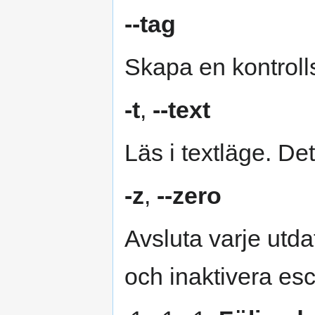
--tag
Skapa en kontroll
-t
,
--text
Läs i textläge. De
-z
,
--zero
Avsluta varje utda
och inaktivera es