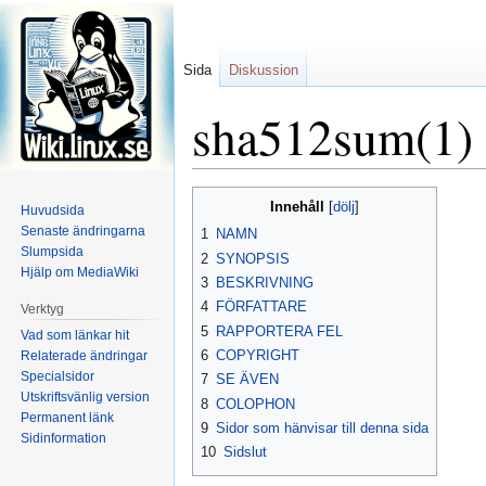
Sida
Diskussion
sha512sum(1)
Hoppa
Hoppa
Innehåll
Huvudsida
till
till
Senaste ändringarna
1
NAMN
navigering
sök
Slumpsida
2
SYNOPSIS
Hjälp om MediaWiki
3
BESKRIVNING
4
FÖRFATTARE
Verktyg
5
RAPPORTERA FEL
Vad som länkar hit
6
COPYRIGHT
Relaterade ändringar
Specialsidor
7
SE ÄVEN
Utskriftsvänlig version
8
COLOPHON
Permanent länk
9
Sidor som hänvisar till denna sida
Sidinformation
10
Sidslut