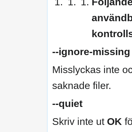
Följande
användba
kontrol
--ignore-missing
Misslyckas inte oc
saknade filer.
--quiet
Skriv inte ut
OK
fö