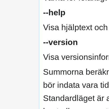
--help
Visa hjälptext och
--version
Visa versionsinfo
Summorna beräknas
bör indata vara ti
Standardläget är a