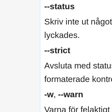
--status
Skriv inte ut någo
lyckades.
--strict
Avsluta med status 
formaterade kont
-w
,
--warn
Varna för felakti