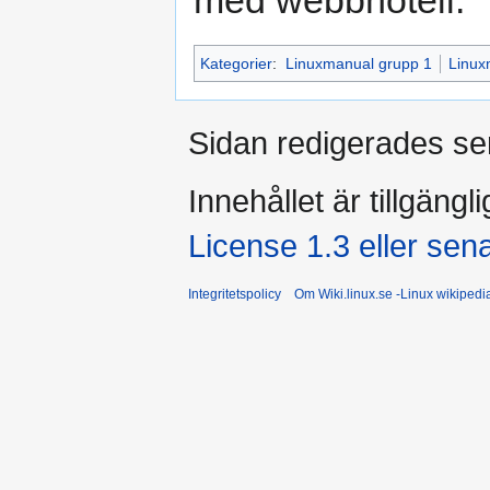
med webbhotell.
Kategorier
:
Linuxmanual grupp 1
Linux
Sidan redigerades se
Innehållet är tillgängl
License 1.3 eller sen
Integritetspolicy
Om Wiki.linux.se -Linux wikiped