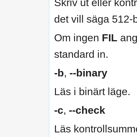
Skriv ut eller ko
det vill säga 512
Om ingen
FIL
ang
standard in.
-b
,
--binary
Läs i binärt läge.
-c
,
--check
Läs kontrollsummor