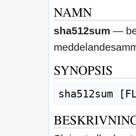
NAMN
sha512sum
— ber
meddelandesamm
SYNOPSIS
BESKRIVNIN