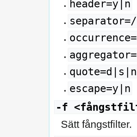
header=y|n
separator=/
occurrence=
aggregator=
quote=d|s|n
escape=y|n
-f <fångstfil
Sätt fångstfilter.