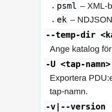
psml
– XML-b
ek
– NDJSON f
--temp-dir <k
Ange katalog för 
-U <tap-namn>
Exportera PDU:er f
tap-namn.
-v|--version