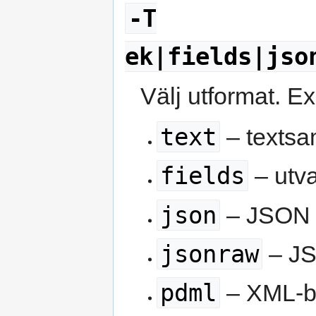
-T
ek|fields|jso
Välj utformat. E
text
– textsa
fields
– utva
json
– JSON
jsonraw
– JS
pdml
– XML-ba