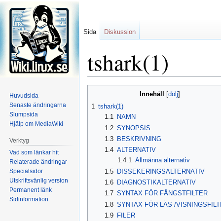
Sida
Diskussion
tshark(1)
Hoppa
Hoppa
Innehåll
Huvudsida
till
till
Senaste ändringarna
1
tshark(1)
navigering
sök
Slumpsida
1.1
NAMN
Hjälp om MediaWiki
1.2
SYNOPSIS
1.3
BESKRIVNING
Verktyg
1.4
ALTERNATIV
Vad som länkar hit
1.4.1
Allmänna alternativ
Relaterade ändringar
Specialsidor
1.5
DISSEKERINGSALTERNATIV
Utskriftsvänlig version
1.6
DIAGNOSTIKALTERNATIV
Permanent länk
1.7
SYNTAX FÖR FÅNGSTFILTER
Sidinformation
1.8
SYNTAX FÖR LÄS-/VISNINGSFIL
1.9
FILER