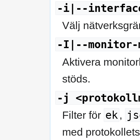
-i|--interfac
Välj nätverksgrän
-I|--monitor-
Aktivera monitor
stöds.
-j <protokoll
ek
js
Filter för
,
med protokollets