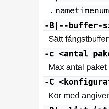
nametimenum
-B|--buffer-s
Sätt fångstbuffer
-c <antal pak
Max antal paket a
-C <konfigura
Kör med angiven 