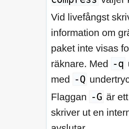
Vid livefångst skri
information om grä
paket inte visas 
-q
räknare. Med
-Q
med
undertry
-G
Flaggan
är et
skriver ut en inter
avslutar.