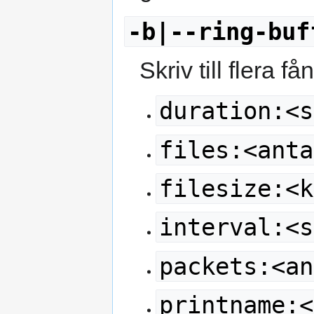
-b|--ring-buf
Skriv till flera f
duration:<s
files:<anta
filesize:<k
interval:<s
packets:<an
printname:<