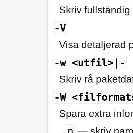
Skriv fullständi
-V
Visa detaljerad 
-w <utfil>|-
Skriv rå paketdat
-W <filformat
Spara extra infor
n
— skriv nam