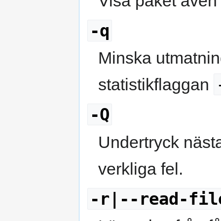
Visa paket även
-q
Minska utmatnin
statistikflaggan
-Q
Undertryck nästa
verkliga fel.
-r|--read-fil