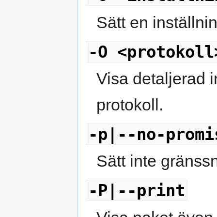
Sätt en inställning
-O <protokoll
Visa detaljerad 
protokoll.
-p|--no-promi
Sätt inte gränssn
-P|--print