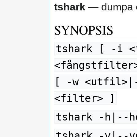
tshark
— dumpa oc
SYNOPSIS
tshark [ -i <
<fångstfilter
[ -w <utfil>|
<filter> ]
tshark -h|--h
tshark -v|--v