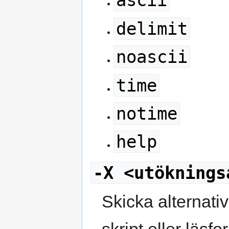
ascii
delimit
noascii
time
notime
help
-X <utöknings
Skicka alternativ
skript eller läsfo