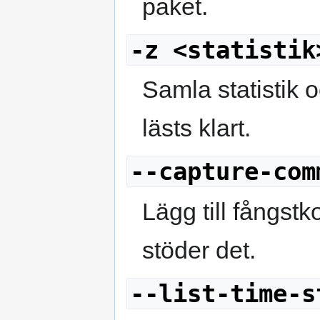
paket.
-z <statistik
Samla statistik oc
lästs klart.
--capture-com
Lägg till fångstk
stöder det.
--list-time-s