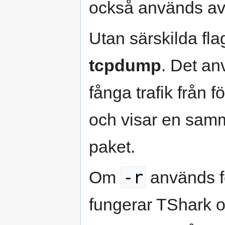
också används a
Utan särskilda fl
tcpdump
. Det an
fånga trafik från f
och visar en samm
paket.
-r
Om
används fö
fungerar TShark 