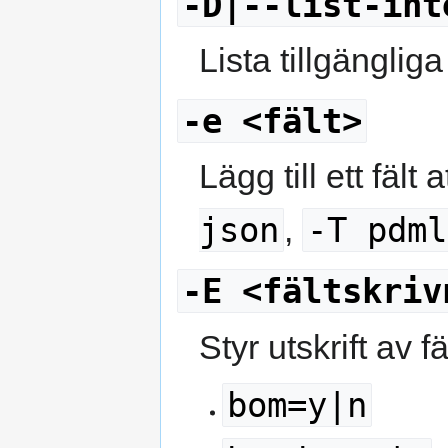
-D|--list-int
Lista tillgänglig
-e <fält>
Lägg till ett fält
json
-T pdml
,
-E <fältskriv
Styr utskrift av 
bom=y|n