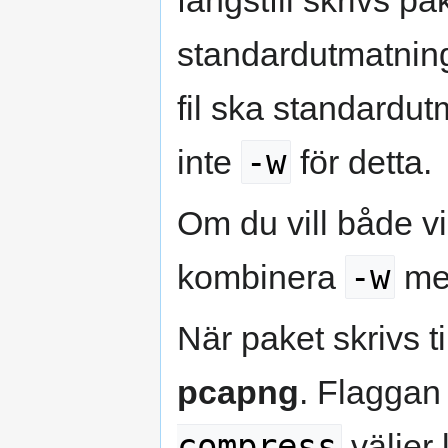
standardutmatninge
fil ska standardu
-w
inte
för detta.
Om du vill både v
-w
kombinera
m
När paket skrivs ti
pcapng
. Flagga
compress
väljer