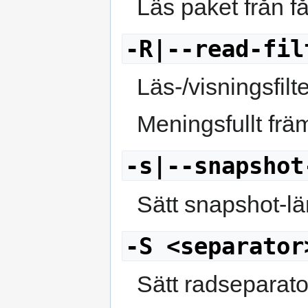
Läs paket från få
-R|--read-fil
Läs-/visningsfil
Meningsfullt fr
-s|--snapshot
Sätt snapshot-lä
-S <separator
Sätt radseparato