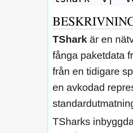
BESKRIVNIN
TShark
är en nät
fånga paketdata fr
från en tidigare s
en avkodad repres
standardutmatning e
TSharks inbyggda 