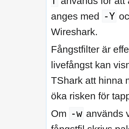
f
används för att
-Y
anges med
oc
Wireshark.
Fångstfilter är eff
livefångst kan visn
TShark att hinna 
öka risken för tap
-w
Om
används vi
fångstfil skrivs pak