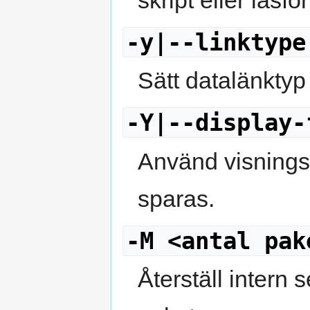
-y|--linktype
Sätt datalänktyp 
-Y|--display-
Använd visningsfi
sparas.
-M <antal pak
Återställ intern 