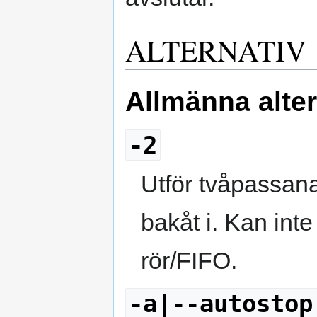
ALTERNATIV
Allmänna alter
-2
Utför tvåpassana
bakåt i. Kan int
rör/FIFO.
-a|--autostop