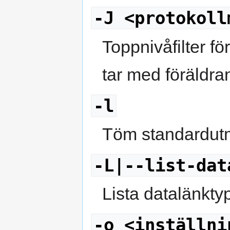
-J <protokoll
Toppnivåfilter fö
tar med föräldra
-l
Töm standardutma
-L|--list-dat
Lista datalänkty
-o <inställni